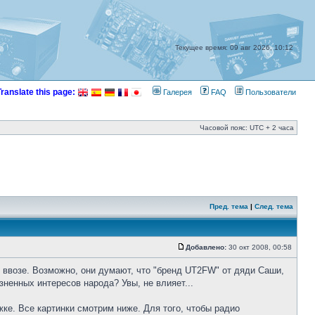
Текущее время: 09 авг 2026, 10:12
Translate this page:
Галерея
FAQ
Пользователи
Часовой пояс: UTC + 2 часа
Пред. тема
|
След. тема
Добавлено:
30 окт 2008, 00:58
ввозе. Возможно, они думают, что "бренд UT2FW" от дяди Саши,
ненных интересов народа? Увы, не влияет...
ке. Все картинки смотрим ниже. Для того, чтобы радио