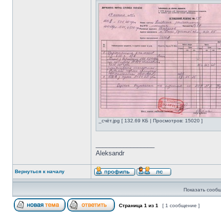
_счёт.jpg [ 132.69 КБ | Просмотров: 15020 ]
_________________
Aleksandr
Вернуться к началу
Показать сообщ
Страница
1
из
1
[ 1 сообщение ]