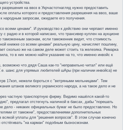
щего устройства.
я разрешения на ввоз в Укрчастотнагляд нужно предоставить
осле оплаты которого и предоставления разрешения на ввоз, ваше
 к народным запросам, ожидаете его получения.
 со всеми ценами". И руководство к действию они черпают именно
у с радио и в которой написано, что трансивер куплен на аукционе
 По таможенным законам, если таможенник видит, что стоимость
нной книжке со всеми ценами" реальную цену, начисляет пошлину,
ает сколько же на самом деле может стоить та железяка. Ремарка
ла, то в них можно найти указание на то, что именно инвойс к
ы, возможно что дядя Саша как-то "неправильно читал" или ещё
Т.е. шанс для упрямых любителей шАры (при наличии инвойса) не
грв 17коп, нежели бороться с "ветряными мельницами". Тем
ания штанов великого украинского народа, а на такое дело и не
через частную транспортную фирму. Видимо нашёлся какой-то
дио", предлагал отстегнуть наличкой в баксах, дабы "порешать
ое дело - никаких официальных бумаг не было предоставлено. Но
ителями от таможни", предоставлениями дополнительных
з всякой уплаты для "решения вопросов". В этом случае конечно
 отстёгивать "на карман" подобным бызнэсмэнам.