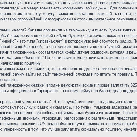
 таможенную пошлину и предоставить разрешение на ввоз радиопередаю
отнагляде" - в уведомлении есть координаты той службы. Для получени
вление и оплатить эту услугу. Таможня выставляет вам счёт к оплате, п
 чувством огромнейшей благодарности за столь внимательное отношение
ении налога? Как мне сообщили на таможне - у них есть "умная книжка
войса" к радио или ещё какой-нибудь бумажки, которую вложили в посылк
 "инвойс" - это типа "справка-счёт" в которой указана стоимость радио.
анной в инвойсе ценой, то он тормозит посылку и ищет в "умной таможе
виями таможенника - составляется конфликтная комиссия, которая и реш
ни, дальше объяснять? Но, если внимательно почитать таможенные прави
к начислению пошлины.
оженные законы и правила, то стало понятно для кого именно они писан
темой самим зайти на сайт таможенной службы и почитать те правила. 
тстаивать.
ной таможенной книжке" вполне демократические и проще заплатить 825
чены официально и "прозрачно" - поэтому пойдут на благое дело поддерж
прозрачной уплаты налога". Этот случай случился, когда радио ехало 
тормозил посылку с радио и ссылаясь, что типа - "таможня задержала ра
окацию не повёлся, затребовал официальные бумаги из таможни. Понятн
елефонными звонками, уговорами, разговорами с различными "представ
сле приезда посылки в UA, радио благополучно приехало к получателю бе
ю уверенность в том, что лучше заплатить официально пошлину, нежели