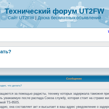
Технический форум UT2FW
Сайт UT2FW
|
Доска бесплатных объявлений
лать?
Сообщение
адио, что делать?
ращаются за помощью радисты, технику которых задержала таможня при 
ль уважаемую после распада Союза службу, которая стоит на страже жиз
мой TS-850S.
радио, она составляет акт и высылает в ваш адрес уведомление о задерж