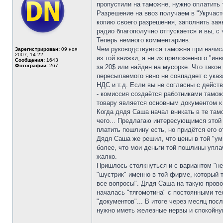
пропустили на таможне, нужно оплатить
Разрешение на ввоз получаем в "Укрчаст
копию своего разрешения, заполнить зая
радио благополучно отпускается и вы, с
Теперь немного комментариев.
Чем руководствуется таможня при начисл
Зарегистрирован:
09 ноя
2007, 14:22
из той книжки, а не из приложенного "ин
Сообщения:
1643
Фотографии:
267
за 20$ или найден на мусорке. Что такое
пересылаемого явно не совпадает с указ
НДС и т.д. Если вы не согласны с дейст
- комиссия создаётся работниками тамож
товару является основным документом 
Когда дядя Саша начал вникать в те там
чего... Предлагаю интересующимся этой 
платить пошлину есть, но придётся его о
Дядя Саша же решил, что цены в той "ум
более, что мои деньги той пошлины упла
жалко.
Пришлось столкнуться и с вариантом "не
"шустрик" именно в той фирме, который 
все вопросы". Дядя Саша на такую пров
началась "тягомотина" с постоянными т
"документов"... В итоге через месяц по
нужно иметь железные нервы и спокойну