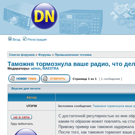
Вход
Регистрация
Список форумов
»
Форумы
»
Промышленная техника
Таможня тормознула ваше радио, что де
Модераторы:
admin
,
MAESTRA
Страница
1
из
1
[ 1 сообщение ]
Версия для печати
Автор
UT2FW
Заголовок сообщения:
Таможня тормознула ваше р
С достаточной регулярностью ко мне об
каким-то образом может повлиять на сто
Гуру поболтать
Привожу пример как таможня задержала 
После того, как таможня тормозит ваше 