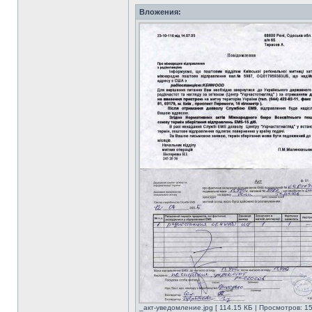
Вложения:
_акт-уведомление.jpg [ 114.15 КБ | Просмотров: 15