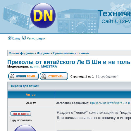
Технич
Сайт UT2F
Вход
Регистрация
Список форумов
»
Форумы
»
Промышленная техника
Приколы от китайского Ле В Ши и не толь
Модераторы:
admin
,
MAESTRA
Страница
1
из
1
[ 1 сообщение ]
Версия для печати
Автор
UT2FW
Заголовок сообщения:
Приколы от китайского Ле В
Раздел о "левой" комплектации из "подне
Для начала ссылка на страничку в инте
Гуру поболтать
_________________