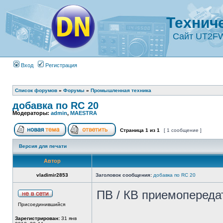
Технич
Сайт UT2F
Вход
Регистрация
Список форумов
»
Форумы
»
Промышленная техника
добавка по RC 20
Модераторы:
admin
,
MAESTRA
Страница
1
из
1
[ 1 сообщение ]
Версия для печати
Автор
vladimir2853
Заголовок сообщения:
добавка по RC 20
ПВ / КВ приемопереда
Присоединившийся
Зарегистрирован:
31 янв