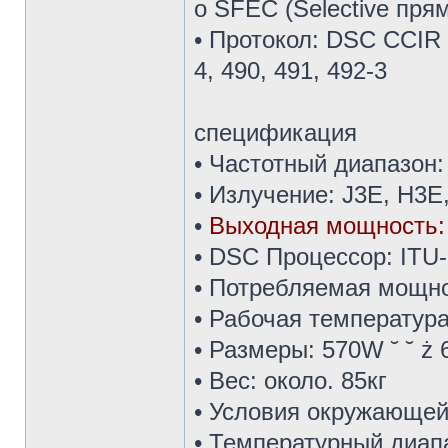
о SFEC (Selective пря
• Протокол: DSC CCIR 
4, 490, 491, 492-3
спецификация
• Частотный диапазон:
• Излучение: J3E, H3E
•
Выходная мощность: 1,
• DSC Процессор: ITU-
• Потребляемая мощно
• Рабочая температура: 
• Размеры: 570W ˘ ˘ ż
• Вес: около. 85кг
• Условия окружающей
• Температурный диап