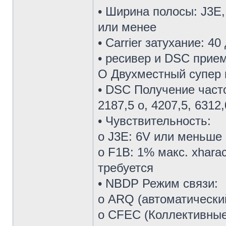
• Ширина полосы: J3E,
или менее
• Carrier затухание: 4
• ресивер и DSC прие
О Двухместный супер 
• DSC Получение част
2187,5 о, 4207,5, 6312
• Чувствительность:
о J3E: 6V или меньше 
о F1B: 1% макс. xhara
требуется
• NBDP Режим связи:
о ARQ (автоматически
о CFEC (Коллективные