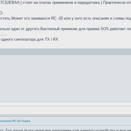
C52EBAA ( стоят на платах приемников и передатчика ).Практически от
О.
устить.Может кто занимался RC -20 или у кого есть описания и схемы под
ельно один от другого.Вахтенный приемник для приема SOS работает пос
.....
одного синтезатора для TX i RX.
nsceiver RC-20 Корея
а. Год назад была написана программа для данного устройства и все за