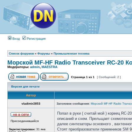
Вход
Регистрация
Список форумов
»
Форумы
»
Промышленная техника
Морской MF-HF Radio Transceiver RC-20 К
Модераторы:
admin
,
MAESTRA
Страница
1
из
1
[ Сообщений: 2 ]
Версия для печати
Автор
vladimir2853
Заголовок сообщения:
Морской MF-HF Radio Transc
Попал в руки ( считай мой ) кореец RC-20
описаний и схем. Прельщает схемотехника
Присоединившийся
далее синтезаторы основного , вахтенног
Стоят преобразователи приемников SM 98
Зарегистрирован:
31 янв