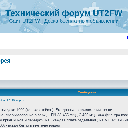
Технический форум UT2FW
Сайт UT2FW
|
Доска бесплатных объявлений
орея
Сообщение
eiver RC-20 Корея
 выпуска 1999 (только стойка ). Его данные в приложении, но нет
- преобразование в верх, 1 ПЧ-88,455 мгц , 2-455 кгц-- оба фильтра кв
о приемников и передатчика ( каждая плата отдельная ) на MC 145170(на
37- искал бегло в инете-не нашел .