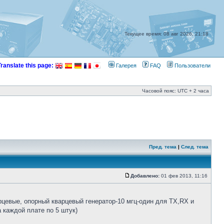
Текущее время: 08 авг 2026, 21:18
Translate this page:
Галерея
FAQ
Пользователи
Часовой пояс: UTC + 2 часа
Пред. тема
|
След. тема
Добавлено:
01 фев 2013, 11:16
арцевые, опорный кварцевый генератор-10 мгц-один для TX,RX и
 каждой плате по 5 штук)