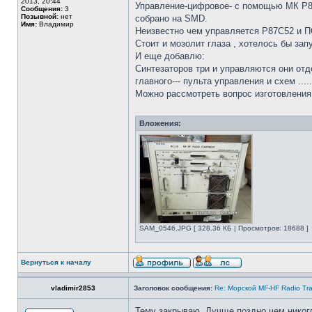
2013, 20:44
Управление-цифровое- с помощью МК P87
Сообщения:
3
Позывной:
нет
собрано на SMD.
Имя:
Владимир
Неизвестно чем управляется P87C52 и П
Стоит и мозолит глаза , хотелось бы зап
И еще добавлю:
Синтезаторов три и управляются они отд
главного--- пульта управления и схем ......
Можно рассмотреть вопрос изготовления 
Вложения:
SAM_0546.JPG [ 328.36 КБ | Просмотров: 18688 ]
Вернуться к началу
vladimir2853
Заголовок сообщения:
Re: Морской MF-HF Radio Tra
Тему закрываю. Лучще поздно чем никогд