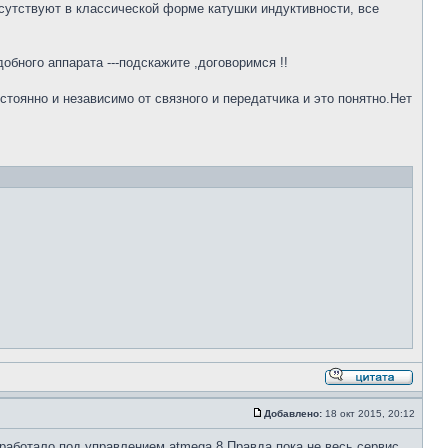
сутствуют в классической форме катушки индуктивности, все
обного аппарата ---подскажите ,договоримся !!
тоянно и независимо от связного и передатчика и это понятно.Нет
Добавлено:
18 окт 2015, 20:12
работало под управлением atmega 8.Правда пока не весь сервис .