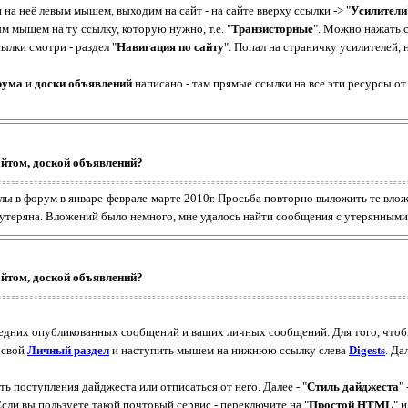
и на неё левым мышем, выходим на сайт - на сайте вверху ссылки -> "
Усилители
м мышем на ту ссылку, которую нужно, т.е. "
Транзисторные
". Можно нажать с
ылки смотри - раздел "
Навигация по сайту
". Попал на страничку усилителей, 
рума
и
доски объявлений
написано - там прямые ссылки на все эти ресурсы от 
айтом, доской объявлений?
ы в форум в январе-феврале-марте 2010г. Просьба повторно выложить те влож
а утеряна. Вложений было немного, мне удалось найти сообщения с утерянным
айтом, доской объявлений?
ледних опубликованных сообщений и ваших личных сообщений. Для того, чтоб
 свой
Личный раздел
и наступить мышем на нижнюю ссылку слева
Digests
. Да
ь поступления дайджеста или отписаться от него. Далее - "
Стиль дайджеста
"
сли вы пользуете такой почтовый сервис - переключите на "
Простой HTML
" и