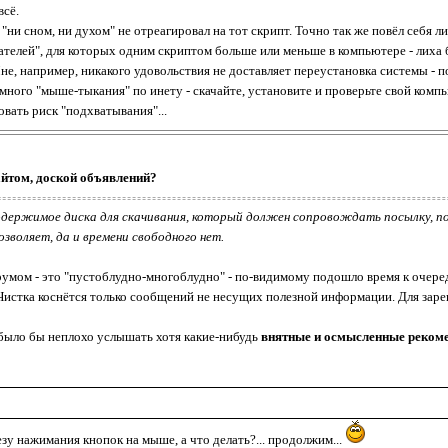
всё.
ни сном, ни духом" не отреагировал на тот скрипт. Точно так же повёл себя л
елей", для которых одним скриптом больше или меньше в компьютере - лиха бе
Мне, например, никакого удовольствия не доставляет переустановка системы - 
думного "мыше-тыкания" по инету - скачайте, установите и проверьте свой ком
вать риск "подхватывания"...
айтом, доской объявлений?
одержимое диска для скачивания, который должен сопровождать посылку, по
озволяет, да и времени свободного нет.
умом - это "пустоблудно-многоблудно" - по-видимому подошло время к очеред
Чистка коснётся только сообщений не несущих полезной информации. Для заре
было бы неплохо услышать хотя какие-нибудь
внятные и осмысленные реком
езу нажимания кнопок на мыше, а что делать?... продолжим...