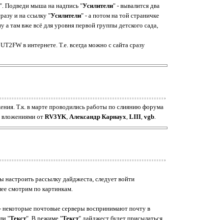
". Подведи мыша на надпись "
Усилители
" - вывалится два
разу и на ссылку "
Усилители
" - а потом на той страничке
ну а там вже всё для уровня первой группы детского сада,
UT2FW в интернете. Т.е. всегда можно с сайта сразу
ения. Т.к. в марте проводились работы по слиянию форума
и вложениями от
RV3YK
,
Александр Карнаух
,
LIII
,
vgb
.
ы настроить рассылку дайджеста, следует войти
лее смотрим по картинкам.
 - некоторые почтовые серверы воспринимают почту в
ли "
Текст
". В режиме "
Текст
" дайджест будет присылаться