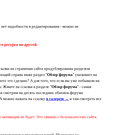
и нет надобности в редактировании - можно не
о ресурса на другой.
Ссылки на странички сайта продублированы разделом
дующий справа ниже раздел "
Обзор форума
" указывает на
его это сделано? А для того, что если вы уже побывали на
. Жмите на ссылки в разделе "
Обзор форума
" - самая
и и смотрим на десять последних обновок форума.
 А можно нажать на ссылку
в галерею →
и там смотреть все
ктивации не будет. Это связано с безопасностью сайта.
комментариев и предупреждений. Претензии не