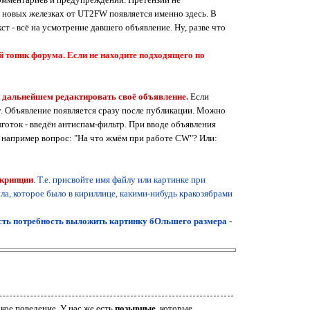
о новых железках от UT2FW появляется именно здесь. В
т - всё на усмотрение давшего объявление. Ну, разве что
й топик форума. Если не находите подходящего по
в дальнейшем редактировать своё объявление.
Если
у. Объявление появляется сразу после публикации. Можно
готок - введён антиспам-фильтр. При вводе объявления
, например вопрос: "На что жмём при работе CW"? Или:
скрипции
. Т.е. присвойте имя файлу или картинке при
йла, которое было в кириллице, какими-нибудь кракозябрами
сть потребность выложить картинку бОльшего размера -
кое поведение. У нас же есть
позывные
, которые