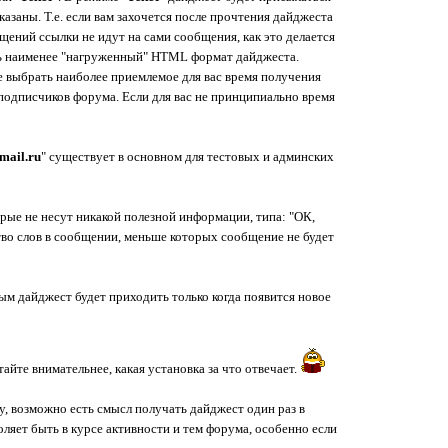
азаны. Т.е. если вам захочется после прочтения дайджеста
щений ссылки не идут на сами сообщения, как это делается
ть наименее "нагруженный" HTML формат дайджеста.
е выбрать наиболее приемлемое для вас время получения
и подписчиков форума. Если для вас не принципиально время
mail.ru
" существует в основном для тестовых и админских
орые не несут никакой полезной информации, типа: "ОК,
тво слов в сообщении, меньше которых сообщение не будет
мым дайджест будет приходить только когда появится новое
айте внимательнее, какая установка за что отвечает.
у, возможно есть смысл получать дайджест один раз в
ляет быть в курсе активности и тем форума, особенно если