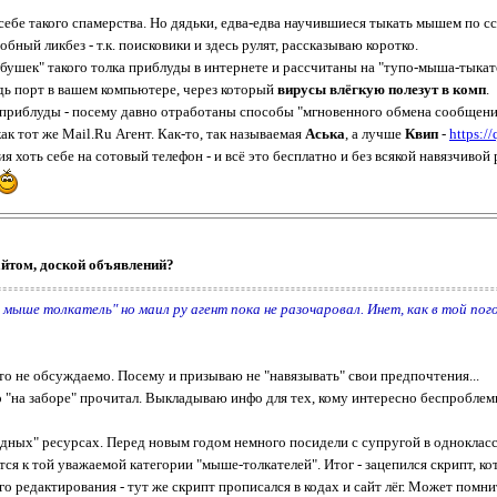
т себе такого спамерства. Но дядьки, едва-едва научившиеся тыкать мышем по 
бный ликбез - т.к. поисковики и здесь рулят, рассказываю коротко.
шек" такого толка приблуды в интернете и рассчитаны на "тупо-мыша-тыкателя
дь порт в вашем компьютере, через который
вирусы влёгкую полезут в комп
.
 приблуды - посему давно отработаны способы "мгновенного обмена сообщени
ак тот же Mail.Ru Агент. Как-то, так называемая
Аська
, а лучше
Квип
-
https://
я хоть себе на сотовый телефон - и всё это бесплатно и без всякой навязчивой
айтом, доской объявлений?
о мыше толкатель" но маил ру агент пока не разочаровал. Инет, как в той пого
то не обсуждаемо. Посему и призываю не "навязывать" свои предпочтения...
-то "на заборе" прочитал. Выкладываю инфо для тех, кому интересно беспробле
родных" ресурсах. Перед новым годом немного посидели с супругой в однокла
ся к той уважаемой категории "мыше-толкателей". Итог - зацепился скрипт, к
 его редактирования - тут же скрипт прописался в кодах и сайт лёг. Может пом