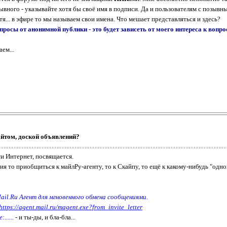
зывного - указывайте хотя бы своё имя в подписи. Да и пользователям с позывн
тя... в эфире то мы называем свои имена. Что мешает представляться и здесь?
просы от анонимной публики - это будет зависеть от моего интереса к вопро
ем...
айтом, доской объявлений?
и Интернет, посвящается.
то приобщиться к майлРу-агенту, то к Скайпу, то ещё к какому-нибудь "однокла
il.Ru Агент для мгновенного обмена сообщениями.
https://agent.mail.ru/magent.exe?from_invite_letter
.....
- и ты-ды, и бла-бла...