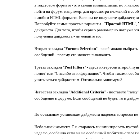
в текстовом формате - это самый минимальный, но и наибо
пойти на форум, например, для просмотра вложений в сооб
в любом HTML формате. Если вы не получаете дайджест, х
Попробуйте самые простые варианты - "
Простой HTML
", 
дайджеста. Для того, чтобы сервер равномерно нагружался 
получения дайджеста - не меняйте его.
Вторая закладка "
Forums Selection
" - в ней можно выбрат
сообщений - посему его можете выключить.
Третья закладка "
Post Filters
" - здесь интересен второй пунк
понял" или "Спасибо за информацию". Чтобы такими сообщ
учитываться дайджестом. Оптимально минимум 3.
Четвёртая закладка "
Additional Criteria
" - поставьте "галку
сообщение в форуме. Если сообщений не будет, то и дайдже
По остальным установкам дайджеста надеюсь вопросов не до
Небольшой коммент. Т.к. стараюсь минимизировать пустобл
неделю, особенно если вы не особенный любитель оператив