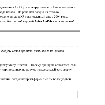
ицензионный и НОД антивирус - молчок. Понятное дело -
да начало... Но рано или поздно их столько
пользую виндовсХР установленный ещё в 2004 году.
пьютер бесплатной версией
Avira AntiVir
- можно по этой
 форуму устал бродить, очень много не нужной
ному этапу "чистки"... Посему прошу не обижаться, если
гистрированных на форуме пользователей есть вверху
ендации
, следуя которым форум был бы более удобен.