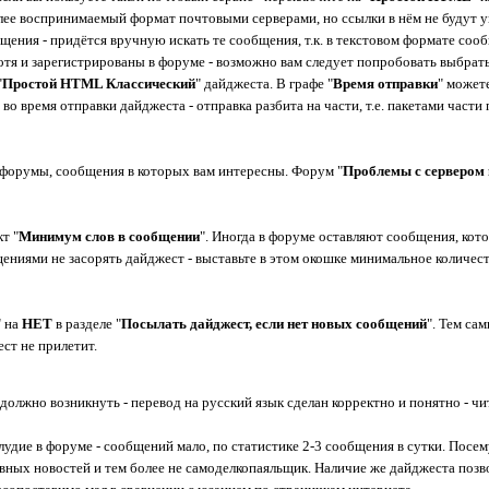
лее воспринимаемый формат почтовыми серверами, но ссылки в нём не будут ук
щения - придётся вручную искать те сообщения, т.к. в текстовом формате сооб
отя и зарегистрированы в форуме - возможно вам следует попробовать выбра
"
Простой HTML Классический
" дайджеста. В графе "
Время отправки
" может
во время отправки дайджеста - отправка разбита на части, т.е. пакетами част
ь форумы, сообщения в которых вам интересны. Форум "
Проблемы с сервером 
т "
Минимум слов в сообщении
". Иногда в форуме оставляют сообщения, кот
ениями не засорять дайджест - выставьте в этом окошке минимальное количес
" на
НЕТ
в разделе "
Посылать дайджест, если нет новых сообщений
". Тем са
ст не прилетит.
лжно возникнуть - перевод на русский язык сделан корректно и понятно - чит
удие в форуме - сообщений мало, по статистике 2-3 сообщения в сутки. Посем
ных новостей и тем более не самоделкопаяльщик. Наличие же дайджеста позво