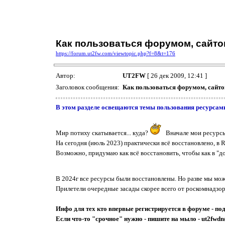
Как пользоваться форумом, сайто
https://forum.ut2fw.com/viewtopic.php?f=8&t=176
Автор:
UT2FW
[ 26 дек 2009, 12:41 ]
Заголовок сообщения:
Как пользоваться форумом, сайто
В этом разделе освещаются темы пользования ресурсам
Мир потиху скатывается... куда?
Вначале мои ресурсы 
На сегодня (июль 2023) практически всё восстановлено, в
Возможно, придумаю как всё восстановить, чтобы как в "до
В 2024г все ресурсы были восстановлены. Но разве мы мо
Прилетели очередные засады скорее всего от роскомнадзор
Инфо для тех кто впервые регистрируется в форуме - по
Если что-то "срочное" нужно - пишите на мыло - ut2fw