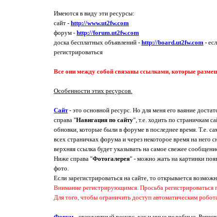
Имеются в виду эти ресурсы:
сайт -
http://www.ut2fw.com
форум -
http://forum.ut2fw.com
доска бесплатных объявлений -
http://board.ut2fw.com
- ес
регистрироваться
Все они между собой связаны ссылками, которые размеще
Особенности этих ресурсов.
Сайт
- это основной ресурс. Но для меня его ваяние дост
справа "
Навигация по сайту
", т.е. ходить по страничкам 
обновки, которые были в форуме в последнее время. Т.е. са
всех страничках форума и через некоторое время на него с
верхняя ссылка будет указывать на самое свежее сообщение
Ниже справа "
Фотогалерея
" - можно жать на картинки по
фото.
Если зарегистрироваться на сайте, то открывается возможн
Внимание регистрирующимся. Просьба регистрироваться под
Для того, чтобы ограничить доступ автоматическим робот
Форум
- стандартный ресурс, как и иные подобные. Регис