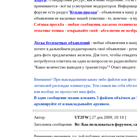
принимаются - всё на усмотрение модераторов. Информацию
форуме есть раздел "
Куплю-продам
" - объявления в нашу 
объявления не касаемые нашей тематики - те, конечно - в м
Слёзная просьба - любые сообщения, касаемо техническ
тематике топика - открывайте свой - абсолютно не возбр
Доска бесплатных объявлений
- любые объявления в наш
хотите в дальнейшем редактировать своё объявление - рег
дать фото предлагаемых железок. Для того, чтобы отвадит
потребуется ответить на один из вопросов по радиолюбите
"Какое количество выводов у транзистора"? Ответ вводите
Внимание! При выкладывании каких-либо файлов или фото в
латинской раскладке клавиатуры. Тем самым вы себя обезоп
или вообще не пропустит ваш файл.
В одно сообщение можно вложить 5 файлов объёмом до 
архивируйте её и выкладывайте архивом.
Автор:
UT2FW
[ 27 дек 2009, 10:10 ]
Заголовок сообщения:
Re: Как пользоваться форумом, с
Вниманию анонимов, т.е. той публики, которая регистриру