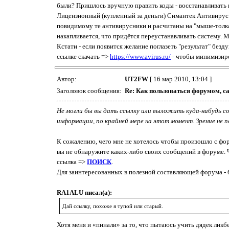
были? Пришлось вручную править коды - восстанавливать 
Лицензионный (купленный за деньги) Симантек Антивирус "
повидимому те антивирусники и расчитаны на "мыше-толкат
накапливается, что придётся переустанавливать систему. 
Кстати - если появится желание поглазеть "результат" без
ссылке скачать =>
https://www.avirus.ru/
- чтобы минимизиро
Автор:
UT2FW
[ 16 мар 2010, 13:04 ]
Заголовок сообщения:
Re: Как пользоваться форумом, с
Не могли бы вы дать ссылку или выложить куда-нибудь с
информации, по крайней мере на этот момент. Зрение не п
К сожалению, чего мне не хотелось чтобы произошло с фор
вы не обнаружите каких-либо своих сообщений в форуме. 
ссылка =>
ПОИСК
.
Для заинтересованных в полезной составляющей форума - 
RA1ALU писал(а):
Дай ссылку, похоже я тупой или старый.
Хотя меня и «пинали» за то, что пытаюсь учить дядек ликб