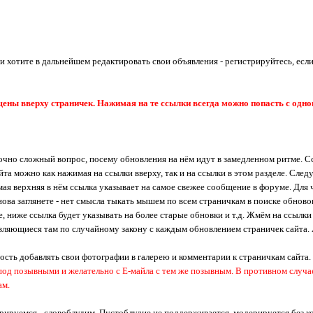
ли хотите в дальнейшем редактировать свои объявления - регистрируйтесь, есл
ны вверху страничек. Нажимая на те ссылки всегда можно попасть с одног
аточно сложный вопрос, посему обновления на нём идут в замедленном ритме. 
сайта можно как нажимая на ссылки вверху, так и на ссылки в этом разделе. Сле
мая верхняя в нём ссылка указывает на самое свежее сообщение в форуме. Для ч
нова заглянете - нет смысла тыкать мышем по всем страничкам в поиске обновок
, ниже ссылка будет указывать на более старые обновки и т.д. Жмём на ссылк
являющиеся там по случайному закону с каждым обновлением страничек сайта.
ость добавлять свои фотографии в галерею и комментарии к страничкам сайта.
 позывными и желательно с Е-майла с тем же позывным. В противном случае а
ам.
трируемся - словоблудим. Пустоблудие не поддерживается, модерируется без 