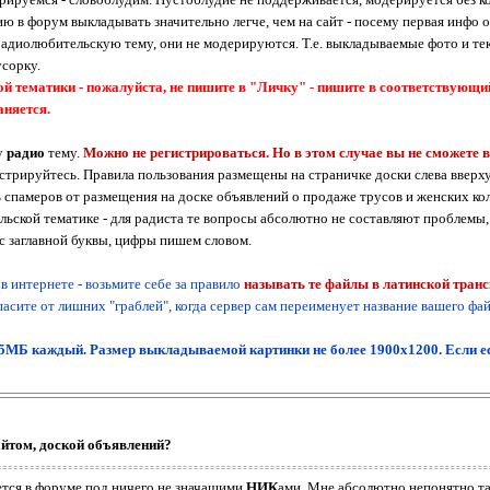
 в форум выкладывать значительно легче, чем на сайт - посему первая инфо 
радиолюбительскую тему, они не модерируются. Т.е. выкладываемые фото и текс
усорку.
ой тематики - пожалуйста, не пишите в "Личку" - пишите в соответствующи
аняется.
у
радио
тему.
Можно не регистрироваться. Но в этом случае вы не сможете 
истрируйтесь. Правила пользования размещены на страничке доски слева вверх
ь спамеров от размещения на доске объявлений о продаже трусов и женских кол
льской тематике - для радиста те вопросы абсолютно не составляют проблемы
 с заглавной буквы, цифры пишем словом.
 интернете - возьмите себе за правило
называть те файлы в латинской тран
асите от лишних "граблей", когда сервер сам переименует название вашего фа
5МБ каждый. Размер выкладываемой картинки не более 1900х1200. Если е
айтом, доской объявлений?
ется в форуме под ничего не значащими
НИК
ами. Мне абсолютно непонятно та