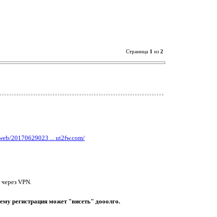
Страница
1
из
2
/web/20170629023 ... ut2fw.com/
 через VPN.
сему регистрация может "висеть" дооолго.