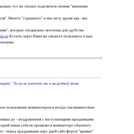
ссылкам, тут же спешат поделиться своими "важными
". Ничего "страшного" в них нету, кроме как - вас
ями", которые специально заточены для удобства
qip.ru
Кстати, через Квип вы сможете пользовать и ваш
 рекламы.
ворке, " Если не повезет, то и на родной жене
мное пользование компьютером и всегда сам внимательно
ссниках.ру - поздравления с наступающими праздниками
оторый никак себя не проявлял в компьютере обычного
ните - перед праздниками пару дней сайт-форум "кривые"