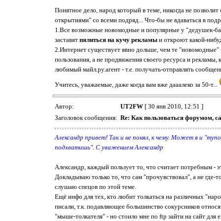
Понятное дело, народ который в теме, никогда не позволи
открытиями" со всеми подряд... Что-бы не вдаваться в подро
1.Все возможные новомодные и популярные у "дедушек-бабу
заставят
пялиться на кучу рекламы
и откроют какой-нибу
2.Интернет существует явно дольше, чем те "новомодные"
пользования, а не продвижения своего ресурса и рекламы, к
любимый майл.ру.агент - т.е. получать-отправлять сообщени
Учитесь, уважаемые, даже когда вам вже дааалеко за 50-т...
Автор:
UT2FW
[ 30 янв 2010, 12:51 ]
Заголовок сообщения:
Re: Как пользоваться форумом, с
Александр привет! Так и не понял, к чему. Может я и "туп
подхватишь". С уважением Александр
Александр, каждый пользует то, что считает потребным - э
Докладываю только то, что сам "прочувствовал", а не где
слушаю спецов по этой теме.
Ещё инфо для тех, кто любит толкаться на различных "на
писали, т.к. подавляющее большинство сокурсников относят
"мыше-толкателя" - но стоило мне по ftp зайти на сайт для