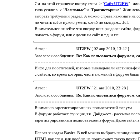
См. на этой страничке вверху слева -> "
Сайт UT2FW
" - жм
типа усилков -> "
Ламповые
" и "
Транзисторные
". Жми левы
выбрать требуемый раздел. А можно справа нажимать на сс
но читать всё ж нужно уметь, хотяб по складам... :lol:
Внимательнее глазейте что вверху всех разделов
сайта
,
фо
попасть в форум, или с доски на сайт и т.д. и т.п.
Автор:
UT2FW
[ 02 апр 2010, 13:42 ]
Заголовок сообщения:
Re: Как пользоваться форумом, с
Инфо для посетителей, которые выкладывали картинки-файл
с сайтом, во время которых часть вложений в форуме был
Автор:
UT2FW
[ 21 авг 2010, 22:28 ]
Заголовок сообщения:
Re: Как пользоваться форумом, с
Вниманию зарегистрированных пользователей форума.
В форуме работает функция, т.н.
Дайджест
- рассылка пос
зарегистрированным пользователем в форум. Далее зайти в
Первая закладка
Basics
. В ней можно выбрать периодичност
HTML
как спам, или вообще не пропускают такую почту. Е