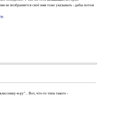
ыми не возбраняется своё имя тоже указывать - дабы потом
су.
сснику-в-ру"... Вот, что-то типа такого -