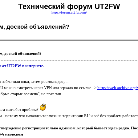
Технический форум UT2FW
https://forum.ut2fw.com/
м, доской объявлений?
м, доской объявлений?
и от UT2FW в интернете.
заблочили янки, затем роскомнадзор...
 RU можно смотреть через VPN или зеркало по ссылке =>
https://web.archive.org
брые старые времена", но пока так...
жем жить без проблем?
а - потому что начались тормоза на территории RU и всё без проблем работает
дтверждение регистрации только админом, который бывает здесь редко. По
dn@гмыло.ком