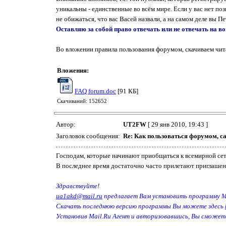
уникальны - единственные во всём мире. Если у вас нет по
не обижаться, что вас Васей назвали, а на самом деле вы Пе
Оставляю за собой право отвечать или не отвечать на во
Во вложении правила пользования форумом, скачиваем чита
Вложения:
FAQ forum.doc
[91 КБ]
Скачиваний: 152652
Автор:
UT2FW
[ 29 янв 2010, 19:43 ]
Заголовок сообщения:
Re: Как пользоваться форумом, с
Господам, которые начинают приобщаться к всемирной сет
В последнее время достаточно часто прилетают приглашения 
Здравствуйте!
ua1akd@mail.ru
предлагает Вам установить программу Ma
Скачать последнюю версию программы Вы можете здесь
Установив Mail.Ru Агент и авторизовавшись, Вы сможете:.