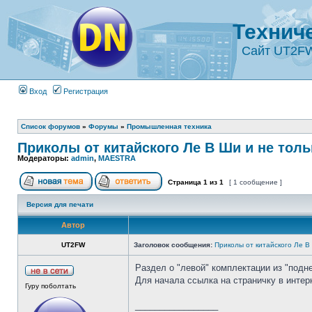
Технич
Сайт UT2F
Вход
Регистрация
Список форумов
»
Форумы
»
Промышленная техника
Приколы от китайского Ле В Ши и не толь
Модераторы:
admin
,
MAESTRA
Страница
1
из
1
[ 1 сообщение ]
Версия для печати
Автор
UT2FW
Заголовок сообщения:
Приколы от китайского Ле В
Раздел о "левой" комплектации из "подне
Для начала ссылка на страничку в инте
Гуру поболтать
_________________