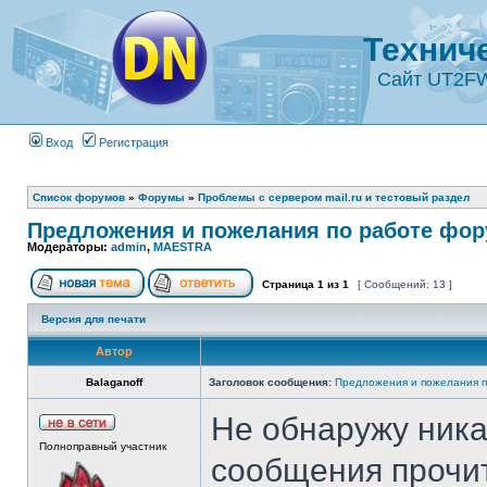
Технич
Сайт UT2F
Вход
Регистрация
Список форумов
»
Форумы
»
Проблемы с сервером mail.ru и тестовый раздел
Предложения и пожелания по работе фо
Модераторы:
admin
,
MAESTRA
Страница
1
из
1
[ Сообщений: 13 ]
Версия для печати
Автор
Balaganoff
Заголовок сообщения:
Предложения и пожелания 
Не обнаружу ника
Полноправный участник
сообщения прочи