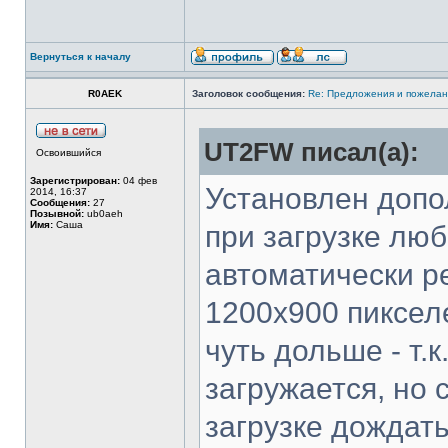
Вернуться к началу
R0AEK
Заголовок сообщения:
Re: Предложения и пожелан
UT2FW писал(а):
Освоившийся
Зарегистрирован:
04 фев
Установлен допо
2014, 16:37
Сообщения:
27
Позывной:
ub0aeh
Имя:
Саша
при загрузке лю
автоматически р
1200х900 пиксел
чуть дольше - т.
загружается, но 
загрузке дождать