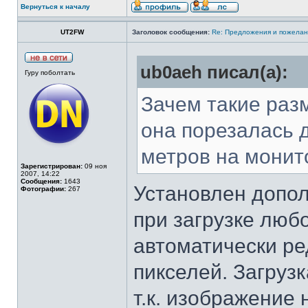
Вернуться к началу
UT2FW
Заголовок сообщения:
Re: Предложения и пожелан
ub0aeh писал(а):
Гуру поболтать
Зачем такие разме
она порезалась д
метров на монит
Зарегистрирован:
09 ноя
2007, 14:22
Сообщения:
1643
Установлен допол
Фотографии:
267
при загрузке люб
автоматически ре
пикселей. Загрузк
т.к. изображение 