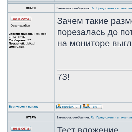
R0AEK
Заголовок сообщения:
Re: Предложения и пожелан
Зачем такие размер
Освоившийся
порезалась до по
Зарегистрирован:
04 фев
2014, 16:37
на мониторе выгл
Сообщения:
27
Позывной:
ub0aeh
Имя:
Саша
______________
73!
Вернуться к началу
UT2FW
Заголовок сообщения:
Re: Предложения и пожелан
Тест вложение