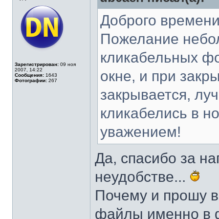
Доброго времени
Пожелание небол
кликабельных фо
Зарегистрирован:
09 ноя
2007, 14:22
окне, и при закр
Сообщения:
1643
Фотографии:
267
закрывается, лу
кликабелись в но
уважением!
Да, спасибо за н
неудобстве...
Почему и прошу в
файлы именно в ф