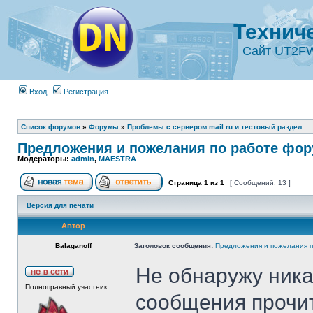
Технич
Сайт UT2F
Вход
Регистрация
Список форумов
»
Форумы
»
Проблемы с сервером mail.ru и тестовый раздел
Предложения и пожелания по работе фо
Модераторы:
admin
,
MAESTRA
Страница
1
из
1
[ Сообщений: 13 ]
Версия для печати
Автор
Balaganoff
Заголовок сообщения:
Предложения и пожелания 
Не обнаружу ника
Полноправный участник
сообщения прочи