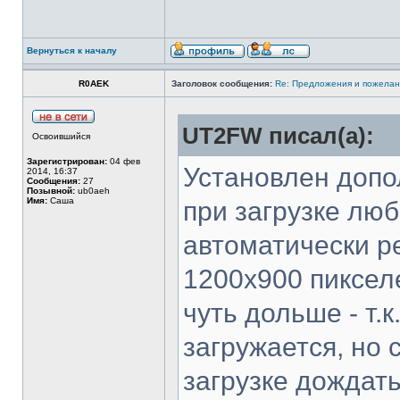
Вернуться к началу
R0AEK
Заголовок сообщения:
Re: Предложения и пожелан
UT2FW писал(а):
Освоившийся
Зарегистрирован:
04 фев
Установлен допо
2014, 16:37
Сообщения:
27
Позывной:
ub0aeh
Имя:
Саша
при загрузке лю
автоматически р
1200х900 пиксел
чуть дольше - т.
загружается, но 
загрузке дождать