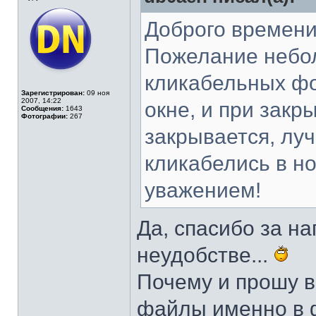
Доброго времени
Пожелание небол
кликабельных фо
Зарегистрирован:
09 ноя
2007, 14:22
окне, и при закр
Сообщения:
1643
Фотографии:
267
закрывается, лу
кликабелись в но
уважением!
Да, спасибо за н
неудобстве...
Почему и прошу в
файлы именно в ф