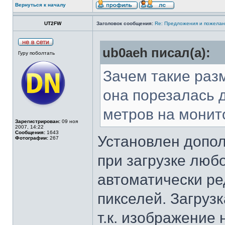
Вернуться к началу
UT2FW
Заголовок сообщения:
Re: Предложения и пожелан
ub0aeh писал(а):
Гуру поболтать
Зачем такие разме
она порезалась д
метров на монит
Зарегистрирован:
09 ноя
2007, 14:22
Сообщения:
1643
Установлен допол
Фотографии:
267
при загрузке люб
автоматически ре
пикселей. Загрузк
т.к. изображение 