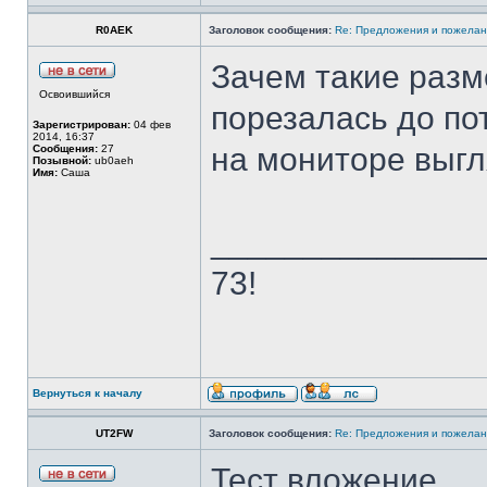
R0AEK
Заголовок сообщения:
Re: Предложения и пожелан
Зачем такие размер
Освоившийся
порезалась до по
Зарегистрирован:
04 фев
2014, 16:37
на мониторе выгл
Сообщения:
27
Позывной:
ub0aeh
Имя:
Саша
______________
73!
Вернуться к началу
UT2FW
Заголовок сообщения:
Re: Предложения и пожелан
Тест вложение