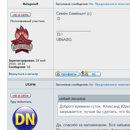
Balaganoff
Заголовок сообщения:
Re: Предложения и пожелан
Семён Семёныч! (с)
:D
Полноправный участник
_________________
73 !
UB6ABG
Зарегистрирован:
18 май
2010, 14:22
Сообщения:
34
Вернуться к началу
UT2FW
Заголовок сообщения:
Re: Предложения и пожелан
ub0aeh писал(а):
Гуру поболтать
Доброго времени суток, Александ Юрье
закрывается, лучше бы сделать, что б
Да, спасибо за напоминание. Всё забыва