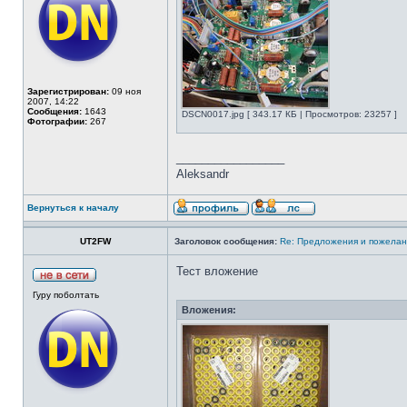
Зарегистрирован:
09 ноя
2007, 14:22
Сообщения:
1643
DSCN0017.jpg [ 343.17 КБ | Просмотров: 23257 ]
Фотографии:
267
_________________
Aleksandr
Вернуться к началу
UT2FW
Заголовок сообщения:
Re: Предложения и пожелан
Тест вложение
Гуру поболтать
Вложения: