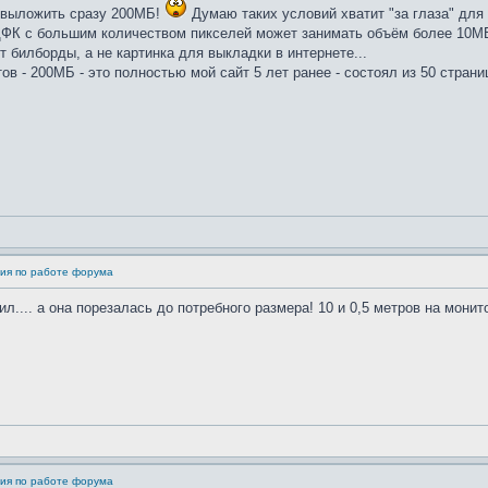
о выложить сразу 200МБ!
Думаю таких условий хватит "за глаза" для
ФК с большим количеством пикселей может занимать объём более 10МБ и 
т билборды, а не картинка для выкладки в интернете...
тов - 200МБ - это полностью мой сайт 5 лет ранее - состоял из 50 стра
ия по работе форума
лил.... а она порезалась до потребного размера! 10 и 0,5 метров на мони
ия по работе форума