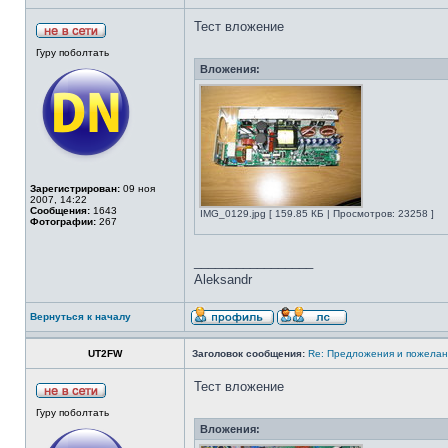
Тест вложение
Гуру поболтать
Вложения:
Зарегистрирован:
09 ноя
2007, 14:22
Сообщения:
1643
IMG_0129.jpg [ 159.85 КБ | Просмотров: 23258 ]
Фотографии:
267
_________________
Aleksandr
Вернуться к началу
UT2FW
Заголовок сообщения:
Re: Предложения и пожелан
Тест вложение
Гуру поболтать
Вложения: