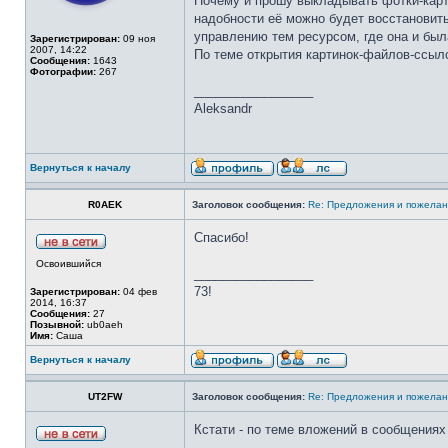
Почему и прошу выкладывать фотки-карти
надобности её можно будет восстановить
управлению тем ресурсом, где она и был
Зарегистрирован:
09 ноя
2007, 14:22
По теме открытия картинок-файлов-ссыло
Сообщения:
1643
Фотографии:
267
_________________
Aleksandr
Вернуться к началу
R0AEK
Заголовок сообщения:
Re: Предложения и пожелан
Спасибо!
Освоившийся
_________________
73!
Зарегистрирован:
04 фев
2014, 16:37
Сообщения:
27
Позывной:
ub0aeh
Имя:
Саша
Вернуться к началу
UT2FW
Заголовок сообщения:
Re: Предложения и пожелан
Кстати - по теме вложений в сообщениях