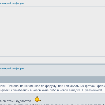
ия по работе форума
ия по работе форума
вич! Пожелание небольшое по форуму, при кликабельных фотках, фотка 
ы фотки кликабелись в новом окне либо в новой вкладке. С уважением!
ю об этом неудобстве...