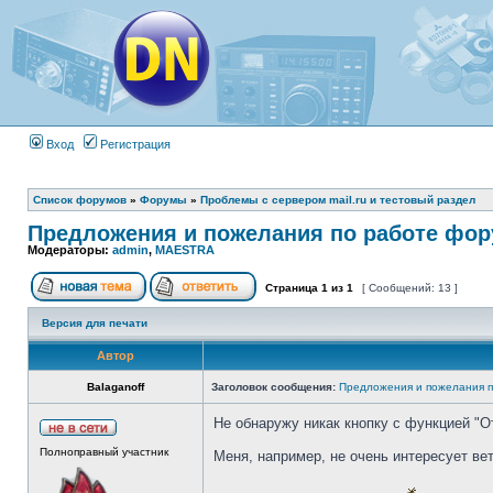
Вход
Регистрация
Список форумов
»
Форумы
»
Проблемы с сервером mail.ru и тестовый раздел
Предложения и пожелания по работе фо
Модераторы:
admin
,
MAESTRA
Страница
1
из
1
[ Сообщений: 13 ]
Версия для печати
Автор
Balaganoff
Заголовок сообщения:
Предложения и пожелания 
Не обнаружу никак кнопку с функцией "
Полноправный участник
Меня, например, не очень интересует ве