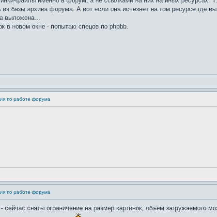
нки-файлы именно в форум, а не ссылками на них на иных ресурсах. Т.к
 из базы архива форума. А вот если она исчезнет на том ресурсе где вы
а выложена...
к в новом окне - попытаю спецов по phpbb.
ия по работе форума
ия по работе форума
 - сейчас сняты ограничение на размер картинок, объём загружаемого 