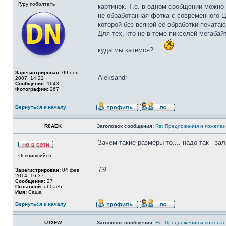
Гуру поболтать
картинок. Т.е. в одном сообщении можн
не обработанная фотка с современного Ц
которой без всякой её обработки печатаю
Для тех, кто не в теме пикселей-мегабай
куда мы катимся?...
_________________
Зарегистрирован:
09 ноя
Aleksandr
2007, 14:22
Сообщения:
1643
Фотографии:
267
Вернуться к началу
R0AEK
Заголовок сообщения:
Re: Предложения и пожелан
Зачем такие размеры то.... надо так - за
Освоившийся
_________________
73!
Зарегистрирован:
04 фев
2014, 16:37
Сообщения:
27
Позывной:
ub0aeh
Имя:
Саша
Вернуться к началу
UT2FW
Заголовок сообщения:
Re: Предложения и пожелан