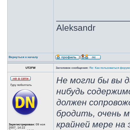
______________
Aleksandr
Вернуться к началу
UT2FW
Заголовок сообщения:
Re: Как пользоваться форум
Не могли бы вы д
Гуру поболтать
нибудь содержимо
должен сопровож
бродить, очень м
крайней мере на
Зарегистрирован:
09 ноя
2007, 14:22