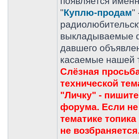
появляется именн
"
Куплю-продам
"
радиолюбительску
выкладываемые фо
давшего объявлен
касаемые нашей те
Слёзная просьба
технической тем
"Личку" - пишит
форума. Если не
тематике топика
не возбраняется