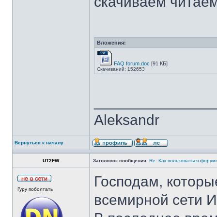
скачиваем читаем.
Вложения:
FAQ forum.doc
[91 КБ]
Скачиваний: 152653
______________
Aleksandr
Вернуться к началу
UT2FW
Заголовок сообщения:
Re: Как пользоваться форум
Господам, которы
Гуру поболтать
всемирной сети И