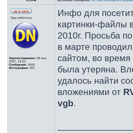
UT2FW
Заголовок сообщения:
Re: Как пользоваться форум
Инфо для посети
Гуру поболтать
картинки-файлы 
2010г. Просьба по
в марте проводил
сайтом, во время
Зарегистрирован:
09 ноя
2007, 14:22
Сообщения:
1643
была утеряна. Вл
Фотографии:
267
удалось найти с
вложениями от
R
vgb
.
______________