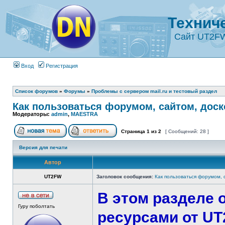
Технич
Сайт UT2F
Вход
Регистрация
Список форумов
»
Форумы
»
Проблемы с сервером mail.ru и тестовый раздел
Как пользоваться форумом, сайтом, дос
Модераторы:
admin
,
MAESTRA
Страница
1
из
2
[ Сообщений: 28 ]
Версия для печати
Автор
UT2FW
Заголовок сообщения:
Как пользоваться форумом, 
В этом разделе
Гуру поболтать
ресурсами от UT