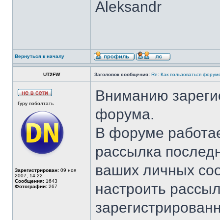
Aleksandr
Вернуться к началу
UT2FW
Заголовок сообщения:
Re: Как пользоваться форум
Вниманию зареги
Гуру поболтать
форума.
В форуме работае
рассылка послед
ваших личных соо
Зарегистрирован:
09 ноя
2007, 14:22
Сообщения:
1643
настроить рассыл
Фотографии:
267
зарегистрирован