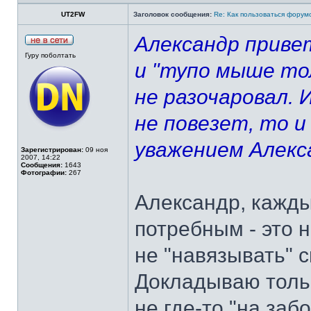
UT2FW
Заголовок сообщения:
Re: Как пользоваться форум
Александр привет
Гуру поболтать
и "тупо мыше то
не разочаровал. И
не повезет, то и
уважением Алекс
Зарегистрирован:
09 ноя
2007, 14:22
Сообщения:
1643
Фотографии:
267
Александр, кажды
потребным - это 
не "навязывать" с
Докладываю тольк
не где-то "на за