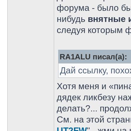
форума - было бы
нибудь
внятные 
следуя которым ф
RA1ALU писал(а):
Дай ссылку, похо
Хотя меня и «пина
дядек ликбезу на
делать?... продол
См. на этой стран
UT2FW
" - жми н