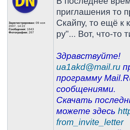
В последнее врем
приглашения то п
Скайпу, то ещё к 
Зарегистрирован:
09 ноя
2007, 14:22
Сообщения:
1643
ру"... Вот, что-то 
Фотографии:
267
Здравствуйте!
ua1akd@mail.ru
п
программу Mail.
сообщениями.
Скачать послед
можете здесь
htt
from_invite_letter