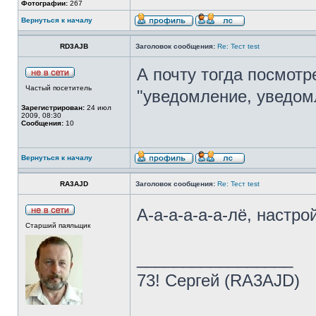
Фотографии:
267
Вернуться к началу
RD3AJB
Заголовок сообщения:
Re: Тест test
А почту тогда посмотре
Частый посетитель
"уведомление, уведомл
Зарегистрирован:
24 июл
2009, 08:30
Сообщения:
10
Вернуться к началу
RA3AJD
Заголовок сообщения:
Re: Тест test
А-а-а-а-а-а-лё, настрой
Старший паяльщик
_________________
73! Сергей (RA3AJD)