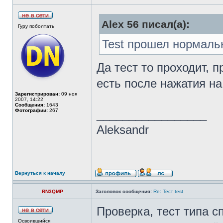
Alex 56 писал(а):
Гуру поболтать
Test прошел нормально
Да тест то проходит, 
есть после нажатия на
Зарегистрирован:
09 ноя
2007, 14:22
Сообщения:
1643
Фотографии:
267
_________________
Aleksandr
Вернуться к началу
RN3QMP
Заголовок сообщения:
Re: Тест test
Проверка, тест типа с
Освоившийся