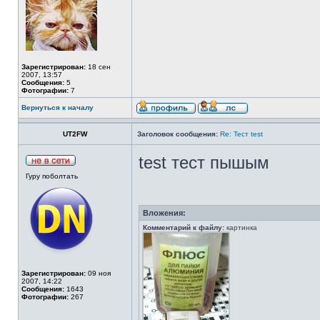
Зарегистрирован:
18 сен
2007, 13:57
Сообщения:
5
Фотографии:
7
Вернуться к началу
UT2FW
Заголовок сообщения:
Re: Тест test
test тест пышым
Гуру поболтать
Вложения:
Комментарий к файлу:
картинка
Зарегистрирован:
09 ноя
2007, 14:22
Сообщения:
1643
Фотографии:
267