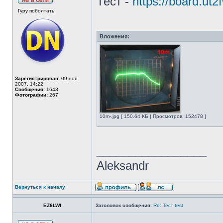
Тест -
https://board.ut
Гуру поболтать
Вложения:
Зарегистрирован:
09 ноя
2007, 14:22
Сообщения:
1643
Фотографии:
267
10m-.jpg [ 150.64 КБ | Просмотров: 152478 ]
_________________
Aleksandr
Вернуться к началу
EZ6LWI
Заголовок сообщения:
Re: Тест test