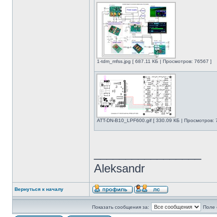
1-tdm_mfss.jpg [ 687.11 КБ | Просмотров: 76567 ]
ATT-DN-B10_LPF600.gif [ 330.09 КБ | Просмотров: 
_________________
Aleksandr
Вернуться к началу
Показать сообщения за:
Поле 