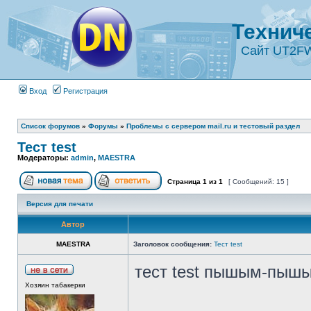
Технич
Сайт UT2F
Вход
Регистрация
Список форумов
»
Форумы
»
Проблемы с сервером mail.ru и тестовый раздел
Тест test
Модераторы:
admin
,
MAESTRA
Страница
1
из
1
[ Сообщений: 15 ]
Версия для печати
Автор
MAESTRA
Заголовок сообщения:
Тест test
тест test пышым-пыш
Хозяин табакерки