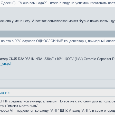
 Одессы") - "А оно вам нада?" - имею в виду не успемши изготовить-нас
оскопа у меня нету. А вот тот осциллоскоп может Фурье показывать - д
ет, но это в 90% случаев ОДНОСЛОЙНЫЕ конденсаторы, примерный аналог
ример CK45-R3AD331K-NRA. 330pF ±10% 1000V (1kV) Ceramic Capacitor R R
rr_en.pdf
УМ и ФНЧ
HHF создавались универсальными. Но все же с уклоном для использова
тры "имеют место быть".
через АТТ подключен ко входу "АНТ" ШПУ. А вход "АНТ", в свою очеред