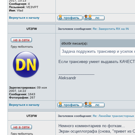
2017, 15:13
Сообщения:
4
Позывной:
VE3VPT
Имя:
Vlad
Вернуться к началу
UT2FW
Заголовок сообщения:
Re: Закоротить RX на IN
d0ct0r писал(а):
Гуру поболтать
Задача подружить трансивер и усилок н
Если трансивер умеет выдавать КАЧЕСТ
_________________
Aleksandr
Зарегистрирован:
09 ноя
2007, 14:22
Сообщения:
1643
Фотографии:
267
Вернуться к началу
UT2FW
Заголовок сообщения:
Re: Линейки транзисторных
Немного комментариев по фоткам...
Экран осциллографа (снова, "привет из О
Гуру поболтать