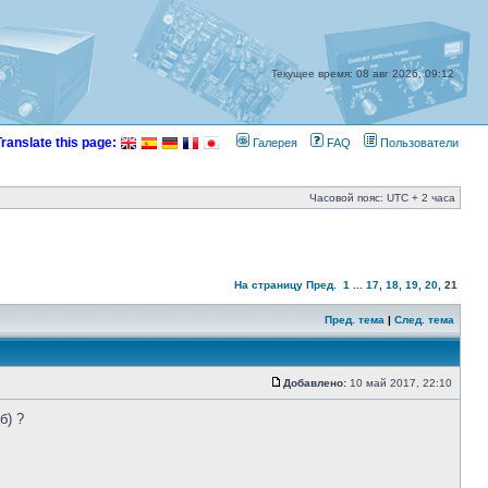
Текущее время: 08 авг 2026, 09:12
Translate this page:
Галерея
FAQ
Пользователи
Часовой пояс: UTC + 2 часа
На страницу
Пред.
1
...
17
,
18
,
19
,
20
,
21
Пред. тема
|
След. тема
Добавлено:
10 май 2017, 22:10
б) ?