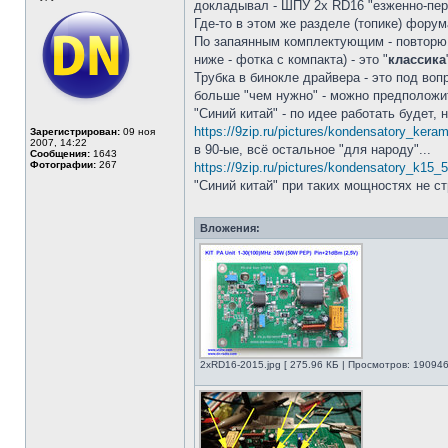
докладывал - ШПУ 2x RD16 "езженно-пер
Где-то в этом же разделе (топике) фору
По запаянным комплектующим - повторю
ниже - фотка с компакта) - это "
классика
Трубка в бинокле драйвера - это под воп
больше "чем нужно" - можно предположи
"Синий китай" - по идее работать будет
https://9zip.ru/pictures/kondensatory_keram
Зарегистрирован:
09 ноя
2007, 14:22
в 90-ые, всё остальное "для народу"...
Сообщения:
1643
Фотографии:
267
https://9zip.ru/pictures/kondensatory_k15_5
"Синий китай" при таких мощностях не ст
Вложения:
2xRD16-2015.jpg [ 275.96 КБ | Просмотров: 190946