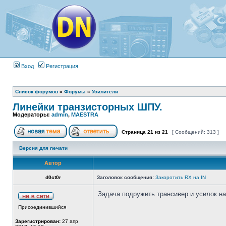
Вход
Регистрация
Список форумов
»
Форумы
»
Усилители
Линейки транзисторных ШПУ.
Модераторы:
admin
,
MAESTRA
Страница
21
из
21
[ Сообщений: 313 ]
Версия для печати
Автор
d0ct0r
Заголовок сообщения:
Закоротить RX на IN
Задача подружить трансивер и усилок на
Присоединившийся
Зарегистрирован:
27 апр