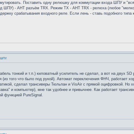
ммутировать. Поставить одну релюшку для коммутации входа ШПУ и "вся 
ход ШПУ) - АНТ разъём TRX. Режим ТХ - АНТ TRX - релюха (любое "мелкое
ержку срабатывания входного реле. Если лень - ставь подобного типа 
 ШПУ.
абель тонкий и т.п.) киловатный усилитель не сделал, а вот на двух SD
 (из того что было под рукой). Автомат переключения ФНЧ, работает хор
тикой, сделал трансиверы Тюльпан и VisАir с прямой оцифровкой. Но хот
авка" и компьютер), мне так удобнее и привычнее. Как работает трансив
й функцией PureSignal.