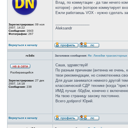
Влад, по коммутации - да там нечего ко
которое) - реле (которое коммутирует в
Ежли работаешь VOX - нужно сделать зад
_________________
Зарегистрирован:
09 ноя
2007, 14:22
Aleksandr
Сообщения:
1643
Фотографии:
267
Вернуться к началу
rv3dlx
Заголовок сообщения:
Re: Линейки транзисторных
Саша, здравствуй!
По разным причинам (антенна не очень, к
Разбирающийся
твои рекомендации, но схемотехника своя
Для души занимался немного другой тема
Зарегистрирован:
27 дек
2007, 14:18
классиической СДР технике (когда "прист
Сообщения:
238
ИМД лучше -50дБм, конечно с включенно
На твою страницу захожу постоянно.
Всего доброго! Юрий.
Вернуться к началу