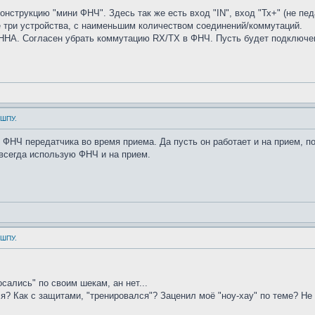
нструкцию "мини ФНЧ". Здесь так же есть вход "IN", вход "Тх+" (не пед
е три устройства, с наименьшим количеством соединений/коммутаций.
НА. Согласен убрать коммутацию RX/TX в ФНЧ. Пусть будет подключен п
 ШПУ.
ФНЧ передатчика во время приема. Да пусть он работает и на прием, п
 всегда использую ФНЧ и на прием.
 ШПУ.
сались" по своим шекам, ан нет...
? Как с защитами, "тренировался"? Заценил моё "ноу-хау" по теме? Не п