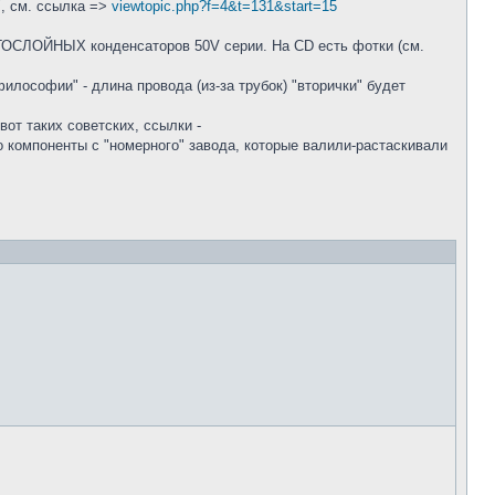
", см. ссылка =>
viewtopic.php?f=4&t=131&start=15
ГОСЛОЙНЫХ конденсаторов 50V серии. На CD есть фотки (см.
илософии" - длина провода (из-за трубок) "вторички" будет
от таких советских, ссылки -
то компоненты с "номерного" завода, которые валили-растаскивали