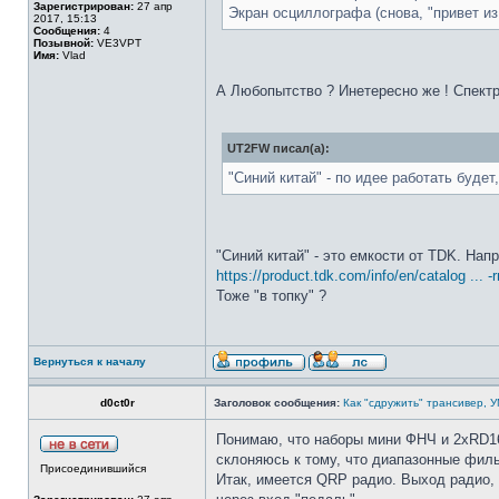
Зарегистрирован:
27 апр
Экран осциллографа (снова, "привет из
2017, 15:13
Сообщения:
4
Позывной:
VE3VPT
Имя:
Vlad
А Любопытство ? Инетересно же ! Спектр
UT2FW писал(а):
"Синий китай" - по идее работать буд
"Синий китай" - это емкости от TDK. Нап
https://product.tdk.com/info/en/catalog ... -
Тоже "в топку" ?
Вернуться к началу
d0ct0r
Заголовок сообщения:
Как "сдружить" трансивер, 
Понимаю, что наборы мини ФНЧ и 2xRD16
склоняюсь к тому, что диапазонные филь
Присоединившийся
Итак, имеется QRP радио. Выход радио, 