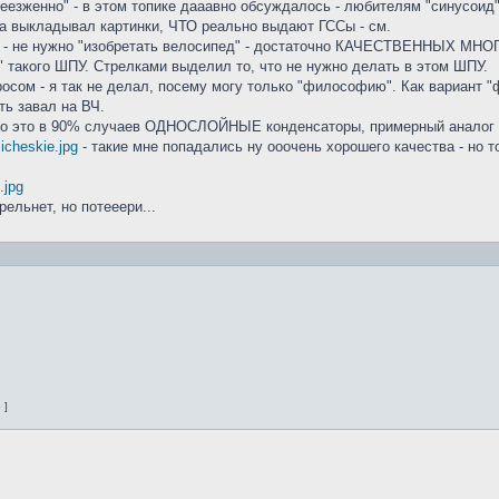
еезженно" - в этом топике дааавно обсуждалось - любителям "синусоид
ма выкладывал картинки, ЧТО реально выдают ГССы - см.
 - не нужно "изобретать велосипед" - достаточно КАЧЕСТВЕННЫХ МНО
" такого ШПУ. Стрелками выделил то, что не нужно делать в этом ШПУ.
росом - я так не делал, посему могу только "философию". Как вариант "ф
ть завал на ВЧ.
, но это в 90% случаев ОДНОСЛОЙНЫЕ конденсаторы, примерный аналог в
icheskie.jpg
- такие мне попадались ну ооочень хорошего качества - но 
.jpg
рельнет, но потееери...
 ]