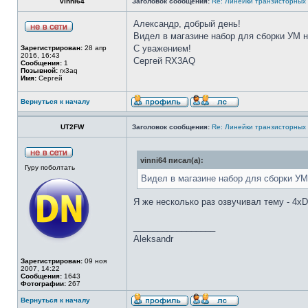
vinni64
Заголовок сообщения:
Re: Линейки транзисторных
Александр, добрый день!
Видел в магазине набор для сборки УМ 
С уважением!
Зарегистрирован:
28 апр
2016, 16:43
Сергей RX3AQ
Сообщения:
1
Позывной:
rx3aq
Имя:
Сергей
Вернуться к началу
UT2FW
Заголовок сообщения:
Re: Линейки транзисторных
vinni64 писал(а):
Гуру поболтать
Видел в магазине набор для сборки У
Я же несколько раз озвучивал тему - 4х
_________________
Aleksandr
Зарегистрирован:
09 ноя
2007, 14:22
Сообщения:
1643
Фотографии:
267
Вернуться к началу