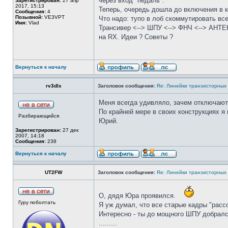
через вход "педаль".
Зарегистрирован:
27 апр
2017, 15:13
Теперь, очередь дошла до включения в ко
Сообщения:
4
Позывной:
VE3VPT
Что надо: тупо в лоб скоммутировать вс
Имя:
Vlad
Трансивер <--> ШПУ <--> ФНЧ <--> АНТЕН
на RX. Идеи ? Советы ?
Вернуться к началу
rv3dlx
Заголовок сообщения:
Re: Линейки транзисторных
Меня всегда удивляло, зачем отключают 
По крайней мере в своих конструкциях я
Разбирающийся
Юрий.
Зарегистрирован:
27 дек
2007, 14:18
Сообщения:
238
Вернуться к началу
UT2FW
Заголовок сообщения:
Re: Линейки транзисторных
О, дядя Юра проявился.
Гуру поболтать
Я уж думал, что все старые кадры "рассо
Интересно - ты до мощного ШПУ добрался
.........