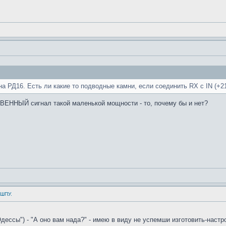
а РД16. Есть ли какие то подводные камни, если соединить RX с IN (+2
ВЕННЫЙ сигнал такой маленькой мощности - то, почему бы и нет?
 ШПУ.
дессы") - "А оно вам нада?" - имею в виду не успемши изготовить-настр