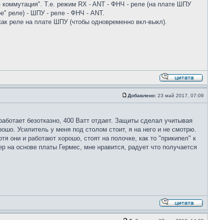
коммутация". Т.е. режим RX - ANT - ФНЧ - реле (на плате ШПУ
" реле) - ШПУ - реле - ФНЧ - ANT.
как реле на плате ШПУ (чтобы одновременно вкл-выкл).
Добавлено:
23 май 2017, 07:09
 работает безотказно, 400 Ватт отдает. Защиты сделал учитывая
ошо. Усилитель у меня под столом стоит, я на него и не смотрю.
я они и работают хорошо, стоят на полочке, как то "прикипел" к
ер на основе платы Гермес, мне нравится, радует что получается