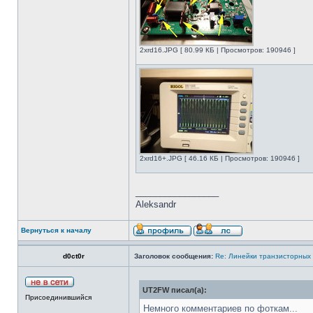
2xrd16.JPG [ 80.99 КБ | Просмотров: 190946 ]
2xrd16+.JPG [ 46.16 КБ | Просмотров: 190946 ]
_________________
Aleksandr
Вернуться к началу
d0ct0r
Заголовок сообщения:
Re: Линейки транзисторных
UT2FW писал(а):
Присоединившийся
Немного комментариев по фоткам...