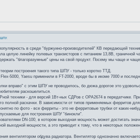
 ШПУ.
популярность в среде "буржуино-производителей" КВ передающей техни
ла целую линейку полевых транзисторов с питанием 13,8В, граничной ча
ержать "благоразумные" цены на свой продукт. Посему мы чаще и чаще 
теории построения такого типа ШПУ - только коротко ТТД.
lex-5000, Yaesu применили в FT-2000, вроде бы в икоме 7000 и последн
елки вправо" с этим ШПУ не проводилось, бо дюжа дорогое это удоволь
 любителям раскошелиться.
ной техники - для версий 1Вт-ных СДРов с OPA2674 в передатчике. При
го полной раскачки. В зависимости от типов применяемых ферритов дл
нятно по фото - все ферриты - это не ферритовые трубки от каких-ниб
пускаемые для построения ШПУ "бинокли".
ователями DN-100, в котором выходная мощность может достигать значе
лной выходной мощности, а это приводит к тому, что в некоторых положе
ения вентилятором обдува радиатора. Вентилятор однозначно включаетс