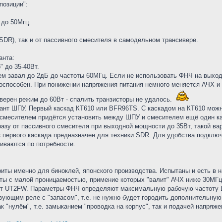
позиции":
 до 50Мгц.
 SDR), так и от пассивного смесителя в самодельном трансивере.
анта:
" до 35-40Вт.
ем завал до 2дБ до частоты 60МГц. Если не использовать ФНЧ на выход
тоспособен. При понижении напряжения питания немного меняется АЧХ 
верен режим до 60Вт - спалить транзисторы не удалось.
иант ШПУ. Первый каскад КТ610 или BFR96TS. С каскадом на КТ610 мож
смесителем придётся установить между ШПУ и смесителем ещё один ка
разу от пассивного смесителя при выходной мощности до 35Вт, такой ва
первого каскада предназначен для техники SDR. Для удобства подключ
иваются по потребности.
ты именно для биноклей, японского производства. Испытаны и есть в 
ты с малой проницаемостью, примение которых "валит" АЧХ ниже 30МГ
 от UT2FW. Параметры ФНЧ определяют максимальную рабочую частоту 
ющим реле с "запасом", т.е. не нужно будет городить дополнительную
 "нулём", т.е. замыканием "проводка на корпус", так и подачей напряж