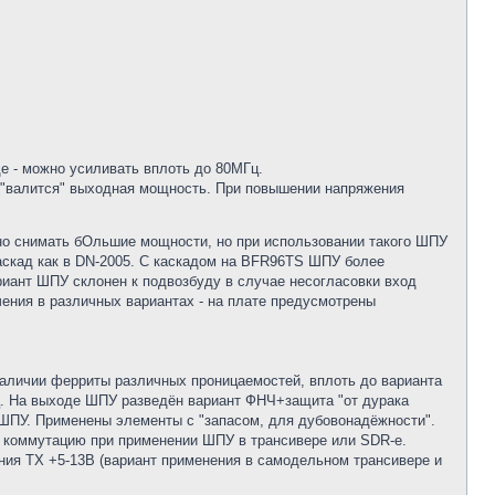
е - можно усиливать вплоть до 80МГц.
и "валится" выходная мощность. При повышении напряжения
но снимать бОльшие мощности, но при использовании такого ШПУ
скад как в DN-2005. С каскадом на BFR96TS ШПУ более
риант ШПУ склонен к подвозбуду в случае несогласовки вход
ения в различных вариантах - на плате предусмотрены
наличии ферриты различных проницаемостей, вплоть до варианта
ц. На выходе ШПУ разведён вариант ФНЧ+защита "от дурака
ШПУ. Применены элементы с "запасом, для дубовонадёжности".
 коммутацию при применении ШПУ в трансивере или SDR-е.
ения ТХ +5-13В (вариант применения в самодельном трансивере и