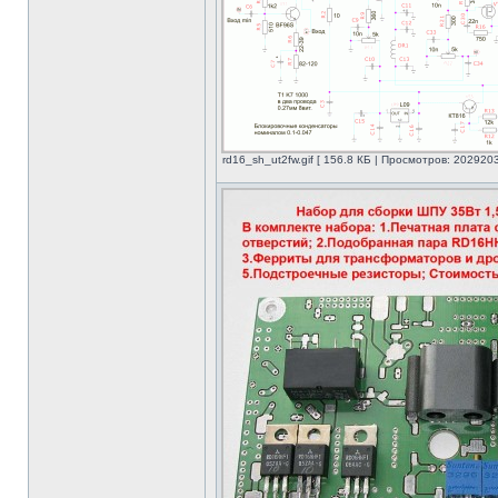
rd16_sh_ut2fw.gif [ 156.8 КБ | Просмотров: 2029203