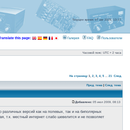
Текущее время: 07 авг 2026, 13:17
Translate this page:
Галерея
FAQ
Пользователи
Часовой пояс: UTC + 2 часа
На страницу
1
,
2
,
3
,
4
,
5
...
21
След.
Пред. тема
|
След. тема
Добавлено:
05 июл 2009, 08:13
 различных версий как на полевых, так и на биполярных
я, т.к. местный интернет слабо шевелится и не позволяет