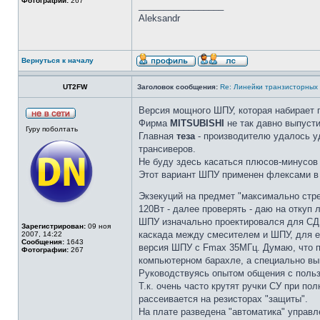
Фотографии:
267
_________________
Aleksandr
Вернуться к началу
UT2FW
Заголовок сообщения:
Re: Линейки транзисторных
Версия мощного ШПУ, которая набирает 
Фирма
MITSUBISHI
не так давно выпусти
Гуру поболтать
Главная
теза
- производителю удалось уд
трансиверов.
Не буду здесь касаться плюсов-минусов 
Этот вариант ШПУ применен флексами в F
Экзекуций на предмет "максимально стр
120Вт - далее проверять - даю на откуп
ШПУ изначально проектировался для СДР
Зарегистрирован:
09 ноя
каскада между смесителем и ШПУ, для е
2007, 14:22
Сообщения:
1643
версия ШПУ с Fmax 35МГц. Думаю, что по
Фотографии:
267
компьютерном барахле, а специально вы
Руководствуясь опытом общения с польз
Т.к. очень часто крутят ручки СУ при по
рассеивается на резисторах "защиты".
На плате разведена "автоматика" управл