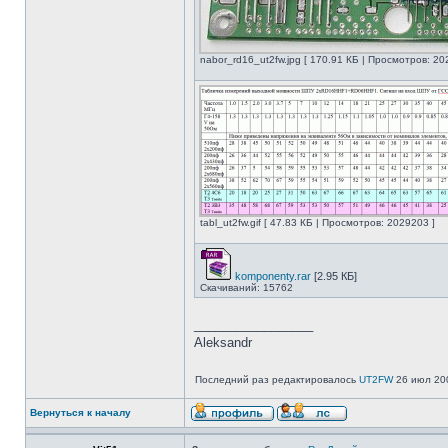
nabor_rd16_ut2fw.jpg [ 170.91 КБ | Просмотров: 20
tabl_ut2fw.gif [ 47.83 КБ | Просмотров: 2029203 ]
komponenty.rar
[2.95 КБ]
Скачиваний: 15762
_________________
Aleksandr
Последний раз редактировалось
UT2FW
26 июл 200
Вернуться к началу