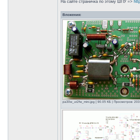
На сайте страничка по этому ШПУ =>
htt
Вложения:
pa30w_ut2fw_mini.jpg [ 90.05 КБ | Просмотров: 203