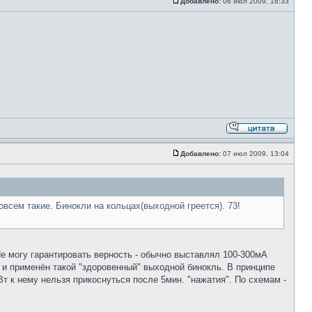
Добавлено:
06 июл 2009, 18:33
Добавлено:
07 июл 2009, 13:04
овсем такие. Бинокли на кольцах(выходной греется). 73!
е могу гарантировать верность - обычно выставлял 100-300мА
 и применён такой "здоровенный" выходной бинокль. В принципе
т к нему нельзя прикоснуться после 5мин. "нажатия". По схемам -