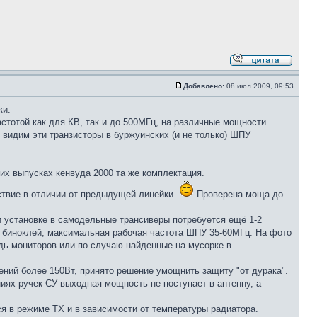
Добавлено:
08 июл 2009, 09:53
ки.
стотой как для КВ, так и до 500МГц, на различные мощности.
видим эти транзисторы в буржуинских (и не только) ШПУ
их выпусках кенвуда 2000 та же комплектация.
ствие в отличии от предыдущей линейки.
Проверена моща до
 установке в самодельные трансиверы потребуется ещё 1-2
я биноклей, максимальная рабочая частота ШПУ 35-60МГц. На фото
удь мониторов или по случаю найденные на мусорке в
ний более 150Вт, принято решение умощнить защиту "от дурака".
ниях ручек СУ выходная мощность не поступает в антенну, а
я в режиме ТХ и в зависимости от температуры радиатора.