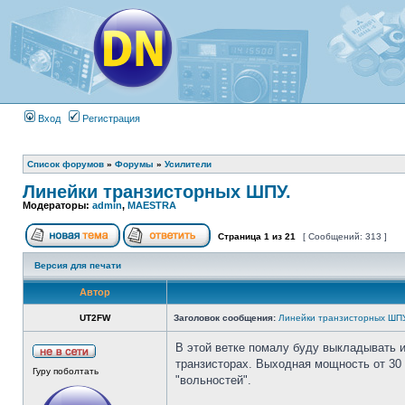
Вход
Регистрация
Список форумов
»
Форумы
»
Усилители
Линейки транзисторных ШПУ.
Модераторы:
admin
,
MAESTRA
Страница
1
из
21
[ Сообщений: 313 ]
Версия для печати
Автор
UT2FW
Заголовок сообщения:
Линейки транзисторных ШПУ
В этой ветке помалу буду выкладывать 
транзисторах. Выходная мощность от 30 
Гуру поболтать
"вольностей".