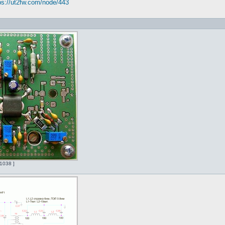
ps://ut2fw.com/node/443
1038 ]