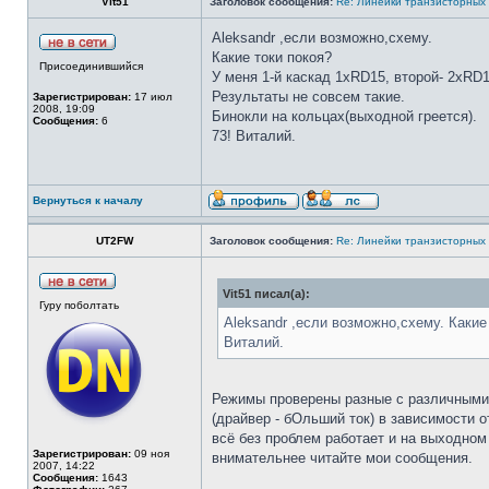
Vit51
Заголовок сообщения:
Re: Линейки транзисторных
Aleksandr ,если возможно,схему.
Какие токи покоя?
Присоединившийся
У меня 1-й каскад 1хRD15, второй- 2xRD1
Результаты не совсем такие.
Зарегистрирован:
17 июл
2008, 19:09
Бинокли на кольцах(выходной греется).
Сообщения:
6
73! Виталий.
Вернуться к началу
UT2FW
Заголовок сообщения:
Re: Линейки транзисторных
Vit51 писал(а):
Гуру поболтать
Aleksandr ,если возможно,схему. Какие
Виталий.
Режимы проверены разные с различными т
(драйвер - бОльший ток) в зависимости 
всё без проблем работает и на выходном
Зарегистрирован:
09 ноя
внимательнее читайте мои сообщения.
2007, 14:22
Сообщения:
1643