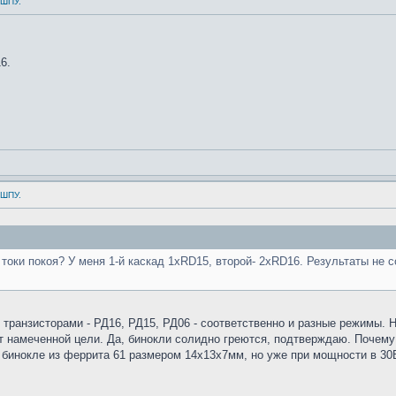
 ШПУ.
6.
 ШПУ.
 токи покоя? У меня 1-й каскад 1хRD15, второй- 2xRD16. Результаты не с
ранзисторами - РД16, РД15, РД06 - соответственно и разные режимы. Н
от намеченной цели. Да, бинокли солидно греются, подтверждаю. Почему
 бинокле из феррита 61 размером 14х13х7мм, но уже при мощности в 30В