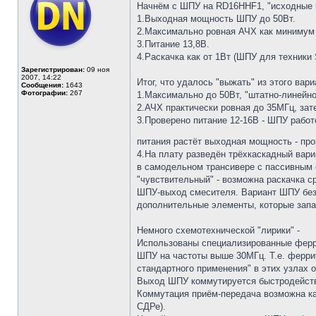
Начнём с ШПУ на RD16HHF1, "исходные 
1.Выходная мощность ШПУ до 50Вт.
2.Максимально ровная АЧХ как минимум
3.Питание 13,8В.
4.Раскачка как от 1Вт (ШПУ для техники
Зарегистрирован:
09 ноя
2007, 14:22
Итог, что удалось "выжать" из этого вари
Сообщения:
1643
Фотографии:
267
1.Максимально до 50Вт, "штатно-линейно
2.АЧХ практически ровная до 35МГц, зат
3.Проверено питание 12-16В - ШПУ рабо
питания растёт выходная мощность - про
4.На плату разведён трёхкаскадный вар
в самодельном трансивере с пассивным 
"чувствительный" - возможна раскачка с
ШПУ-выход смесителя. Вариант ШПУ без 
дополнительные элементы, которые запа
Немного схемотехнической "лирики" -
Использованы специализированные ферри
ШПУ на частоты выше 30МГц. Т.е. ферри
стандартного применения" в этих узлах
Выход ШПУ коммутируется быстродейству
Коммутация приём-передача возможна как
СДРе).