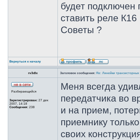
будет подключен п
ставить реле К16
Советы ?
Вернуться к началу
rv3dlx
Заголовок сообщения:
Re: Линейки транзисторных
Меня всегда удив
Разбирающийся
передатчика во в
Зарегистрирован:
27 дек
2007, 14:18
и на прием, поте
Сообщения:
238
приемнику только
своих конструкци