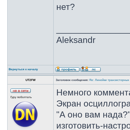
нет?
______________
Aleksandr
Вернуться к началу
UT2FW
Заголовок сообщения:
Re: Линейки транзисторных
Немного коммента
Гуру поболтать
Экран осциллогра
"А оно вам нада?
изготовить-настро