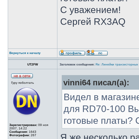
С уважением!
Сергей RX3AQ
Вернуться к началу
UT2FW
Заголовок сообщения:
Re: Линейки транзисторных
vinni64 писал(а):
Гуру поболтать
Видел в магазин
для RD70-100 Вы
готовые платы? 
Зарегистрирован:
09 ноя
2007, 14:22
Сообщения:
1643
Я же несколько р
Фотографии:
267