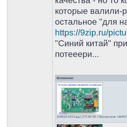
качества - но то 
которые валили-р
остальное "для на
https://9zip.ru/pi
"Синий китай" при
потееери...
Вложения:
2xRD16-2015.jpg [ 275.96 КБ | Просмотров: 190957