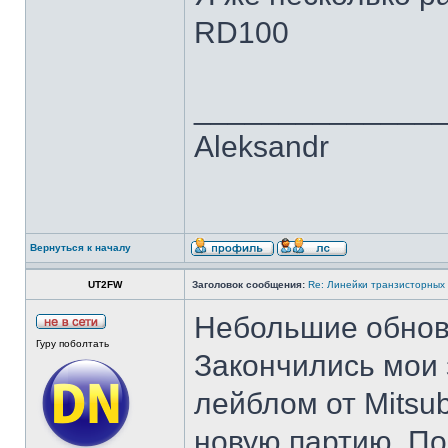
RD100
______________
Aleksandr
Вернуться к началу
UT2FW
Заголовок сообщения:
Re: Линейки транзисторных
Небольшие обнов
Гуру поболтать
Закончились мои 
лейблом от Mitsu
новую партию. По