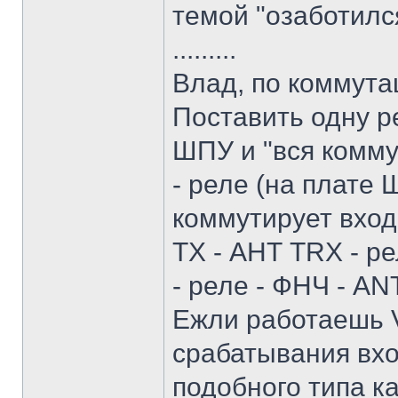
темой "озаботился
.........
Влад, по коммута
Поставить одну 
ШПУ и "вся комму
- реле (на плате 
коммутирует вхо
ТХ - АНТ TRX - р
- реле - ФНЧ - ANT
Ежли работаешь V
срабатывания вхо
подобного типа к