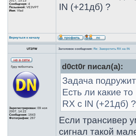
2017, 15:13
IN (+21дб) ?
Сообщения:
4
Позывной:
VE3VPT
Имя:
Vlad
Вернуться к началу
UT2FW
Заголовок сообщения:
Re: Закоротить RX на IN
d0ct0r писал(а):
Гуру поболтать
Задача подружит
Есть ли какие то
RX с IN (+21дб) ?
Зарегистрирован:
09 ноя
2007, 14:22
Сообщения:
1643
Если трансивер
Фотографии:
267
сигнал такой мал