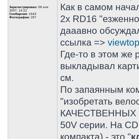
Как в самом нача
Зарегистрирован:
09 ноя
2007, 14:22
Сообщения:
1643
2x RD16 "езженно
Фотографии:
267
дааавно обсуждал
ссылка =>
viewto
Где-то в этом же
выкладывал карт
см.
По запаянным ком
"изобретать вело
КАЧЕСТВЕННЫХ 
50V серии. На CD 
компакта) - это "
к