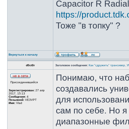
Capacitor R Radial
https://product.tdk.
Тоже "в топку" ?
Вернуться к началу
d0ct0r
Заголовок сообщения:
Как "сдружить" трансивер, 
Понимаю, что на
Присоединившийся
создавались унив
Зарегистрирован:
27 апр
2017, 15:13
для использовани
Сообщения:
4
Позывной:
VE3VPT
Имя:
Vlad
сам по себе. Но я
диапазонные фил