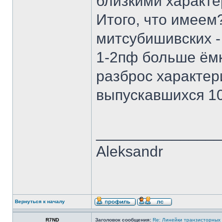
близкими характе
Итого, что имее
митсубишивских -
1-2пф больше ём
разброс характер
выпускавшихся 10
______________
Aleksandr
Вернуться к началу
R7ND
Заголовок сообщения:
Re: Линейки транзисторных