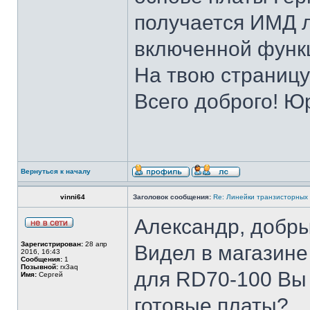
получается ИМД л
включенной функц
На твою страницу
Всего доброго! Ю
Вернуться к началу
vinni64
Заголовок сообщения:
Re: Линейки транзисторных
Александр, добры
Зарегистрирован:
28 апр
Видел в магазине
2016, 16:43
Сообщения:
1
Позывной:
rx3aq
для RD70-100 Вы 
Имя:
Сергей
готовые платы?