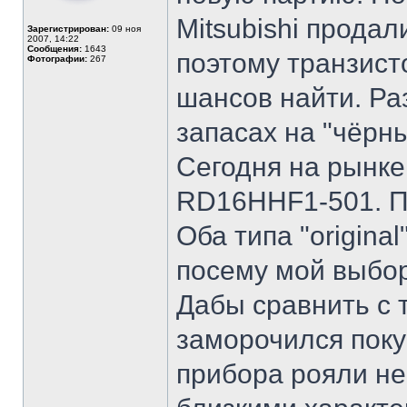
Mitsubishi прода
Зарегистрирован:
09 ноя
2007, 14:22
Сообщения:
1643
поэтому транзист
Фотографии:
267
шансов найти. Раз
запасах на "чёрны
Сегодня на рынк
RD16HHF1-501. Пе
Оба типа "origina
посему мой выбор
Дабы сравнить с 
заморочился поку
прибора рояли не