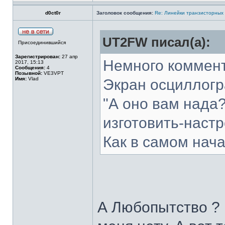
d0ct0r
Заголовок сообщения:
Re: Линейки транзисторных
UT2FW писал(а):
Присоединившийся
Зарегистрирован:
27 апр
Немного коммент
2017, 15:13
Сообщения:
4
Позывной:
VE3VPT
Имя:
Vlad
Экран осциллогра
"А оно вам нада?
изготовить-настр
Как в самом нач
А Любопытство ? 