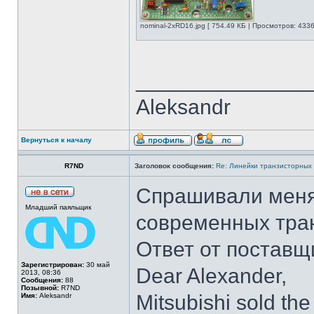
nominal-2xRD16.jpg [ 754.49 КБ | Просмотров: 4336
______________
Aleksandr
Вернуться к началу
R7ND
Заголовок сообщения:
Re: Линейки транзисторных
Спрашивали меня
Младший паяльщик
современных тра
Ответ от поставщ
Зарегистрирован:
30 май
Dear Alexander,
2013, 08:36
Сообщения:
88
Позывной:
R7ND
Mitsubishi sold the
Имя:
Aleksandr