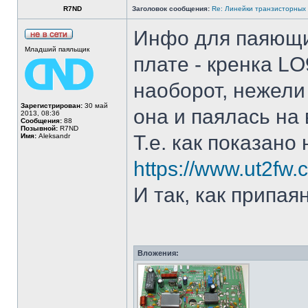
R7ND
Заголовок сообщения:
Re: Линейки транзисторных
Инфо для паяющ
Младший паяльщик
плате - кренка L
наоборот, нежели е
Зарегистрирован:
30 май
она и паялась на
2013, 08:36
Сообщения:
88
Позывной:
R7ND
Т.е. как показано
Имя:
Aleksandr
https://www.ut2fw
И так, как припая
Вложения: