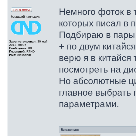
Немного фоток в
Младший паяльщик
которых писал в
Подбираю в пары 
Зарегистрирован:
30 май
+ по двум китайс
2013, 08:36
Сообщения:
88
Позывной:
R7ND
верю я в китайся
Имя:
Aleksandr
посмотреть на ди
Но абсолютные ц
главное выбрать
параметрами.
Вложения: