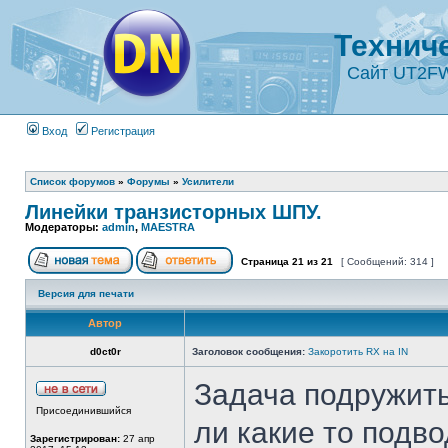
Технич
Сайт UT2F
Вход
Регистрация
Список форумов
»
Форумы
»
Усилители
Линейки транзисторных ШПУ.
Модераторы:
admin
,
MAESTRA
Страница
21
из
21
[ Сообщений: 314 ]
Версия для печати
Автор
d0ct0r
Заголовок сообщения:
Закоротить RX на IN
Задача подружить
Присоединившийся
ли какие то подв
Зарегистрирован:
27 апр