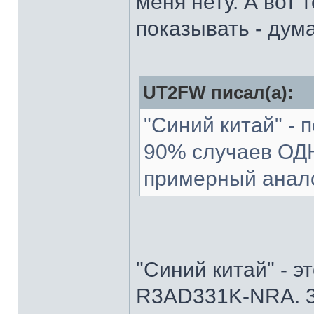
меня нету. А вот
показывать - дума
UT2FW писал(а):
"Синий китай" - п
90% случаев О
примерный аналог
"Синий китай" - 
R3AD331K-NRA. 3