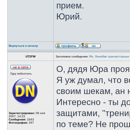
прием.
Юрий.
Вернуться к началу
UT2FW
Заголовок сообщения:
Re: Линейки транзисторных
О, дядя Юра про
Гуру поболтать
Я уж думал, что 
своим шекам, ан н
Интересно - ты д
защитами, "трени
Зарегистрирован:
09 ноя
2007, 14:22
Сообщения:
1643
по теме? Не прошл
Фотографии:
267