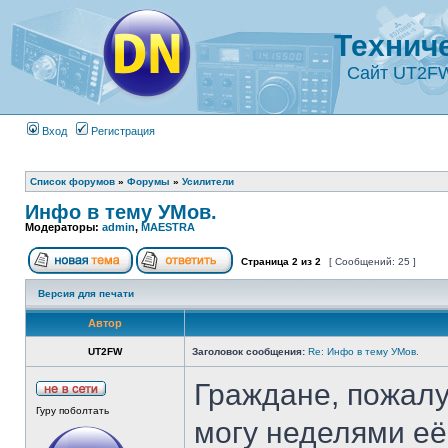
Технич
Сайт UT2F
Вход
Регистрация
Список форумов
»
Форумы
»
Усилители
Инфо в тему УМов.
Модераторы:
admin
,
MAESTRA
Страница
2
из
2
[ Сообщений: 25 ]
Версия для печати
Автор
UT2FW
Заголовок сообщения:
Re: Инфо в тему УМов.
Граждане, пожалуй
Гуру поболтать
могу неделями её