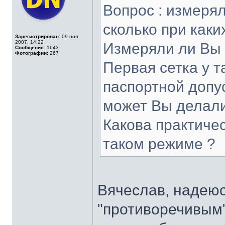
Вопрос : измеря
сколько при каки
Зарегистрирован:
09 ноя
2007, 14:22
Измеряли ли Вы т
Сообщения:
1643
Фотографии:
267
Первая сетка у т
паспортной допу
может Вы делали
Какова практиче
таком режиме ?
Вячеслав, надеюсь
"противоречивым