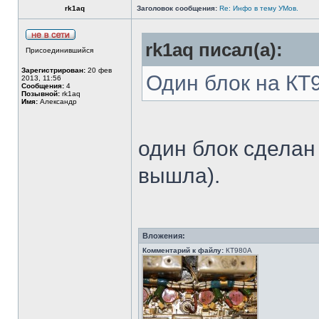
rk1aq
Заголовок сообщения:
Re: Инфо в тему УМов.
rk1aq писал(а):
Присоединившийся
Зарегистрирован:
20 фев
Один блок на КТ
2013, 11:56
Сообщения:
4
Позывной:
rk1aq
Имя:
Александр
один блок сделан
вышла).
Вложения:
Комментарий к файлу:
КТ980А