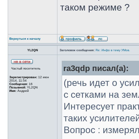
таком режиме ?
Вернуться к началу
YL2QN
Заголовок сообщения:
Re: Инфо в тему УМов.
ra3qdp писал(а):
Частый посетитель
Зарегистрирован:
12 июн
(речь идет о ус
2014, 11:54
Сообщения:
16
Позывной:
YL2QN
Имя:
Андрей
с сетками на зе
Интересует прак
таких усилителей
Вопрос : измеря