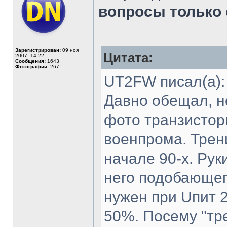
вопросы только
Зарегистрирован:
09 ноя
Цитата:
2007, 14:22
Сообщения:
1643
Фотографии:
267
UT2FW писал(а):
Давно обещал, но
фото транзисторн
военпрома. Трен
начале 90-х. Рук
него подобающег
нужен при Uпит 
50%. Посему "тр