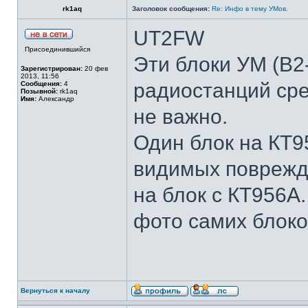
rk1aq
Заголовок сообщения:
Re: Инфо в тему УМов.
UT2FW
Присоединившийся
Эти блоки УМ (В2-
Зарегистрирован:
20 фев
2013, 11:56
радиостанций сред
Сообщения:
4
Позывной:
rk1aq
Имя:
Александр
не важно.
Один блок на КТ9
видимых поврежде
на блок с КТ956А
фото самих блоко
Вернуться к началу