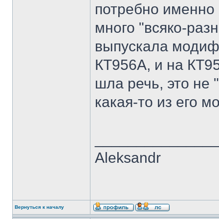
потребно именно 
много "всяко-ра
выпускала модифи
КТ956А, и на КТ9
шла речь, это не 
какая-то из его 
______________
Aleksandr
Вернуться к началу