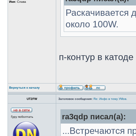
Имя:
Слава
Раскачивается 
около 100W.
п-контур в катоде
Вернуться к началу
UT2FW
Заголовок сообщения:
Re: Инфо в тему УМов.
ra3qdp писал(а):
Гуру поболтать
...Встречаются 