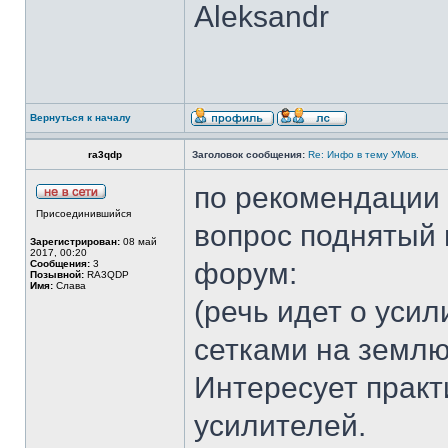
Aleksandr
Вернуться к началу
ra3qdp
Заголовок сообщения:
Re: Инфо в тему УМов.
по рекомендации
Присоединившийся
вопрос поднятый 
Зарегистрирован:
08 май
2017, 00:20
форум:
Сообщения:
3
Позывной:
RA3QDP
Имя:
Слава
(речь идет о уси
сетками на землю
Интересует практ
усилителей.