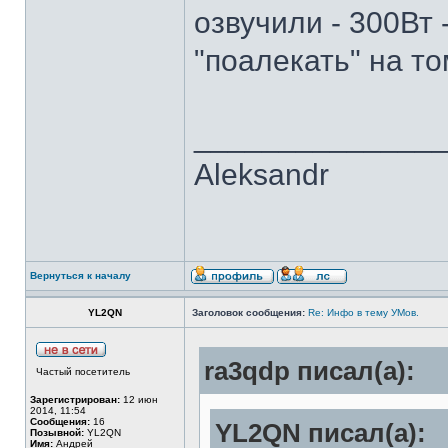
озвучили - 300Вт 
"поалекать" на то
______________
Aleksandr
Вернуться к началу
YL2QN
Заголовок сообщения:
Re: Инфо в тему УМов.
ra3qdp писал(а):
Частый посетитель
Зарегистрирован:
12 июн
2014, 11:54
Сообщения:
16
YL2QN писал(а):
Позывной:
YL2QN
Имя:
Андрей