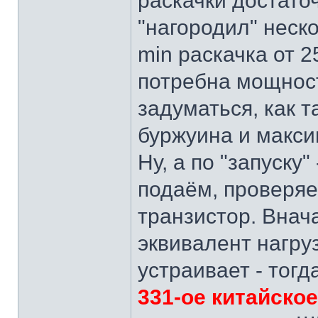
раскачки достато
"нагородил" неско
min раскачка от 2
потребна мощност
задуматься, как 
буржуина и макси
Ну, а по "запуску"
подаём, проверяе
транзистор. Внач
эквивалент нагру
устраивает - тогд
331-ое китайско