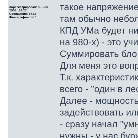
такое напряжение
Зарегистрирован:
09 ноя
2007, 14:22
Сообщения:
1643
там обычно небол
Фотографии:
267
КПД УМа будет ни
на 980-х) - это у
Суммировать блок
Для меня это вопро
Т.к. характеристи
всего - "один в ле
Далее - мощность
задействовать ил
- сразу начал "ум
нужны - у нас бу