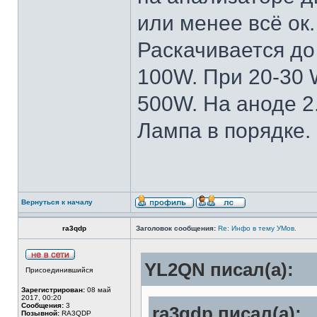
или менее всё ок
Раскачивается до
100W. При 20-30 
500W. На аноде 2.
Лампа в порядке.
Вернуться к началу
ra3qdp
Заголовок сообщения:
Re: Инфо в тему УМов.
YL2QN писал(а):
Присоединившийся
Зарегистрирован:
08 май
2017, 00:20
Сообщения:
3
ra3qdp писал(а):
Позывной:
RA3QDP