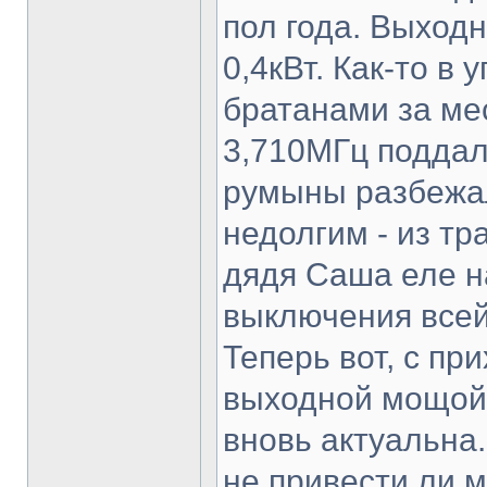
пол года. Выход
0,4кВт. Как-то в
братанами за ме
3,710МГц поддал 
румыны разбежал
недолгим - из т
дядя Саша еле н
выключения всей
Теперь вот, с п
выходной мощой 
вновь актуальна
не привести ли мо