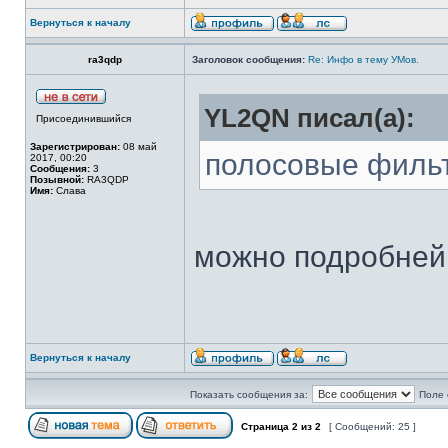
Вернуться к началу
ra3qdp
Заголовок сообщения:
Re: Инфо в тему УМов.
YL2QN писал(а):
Присоединившийся
Зарегистрирован:
08 май
полосовые филь
2017, 00:20
Сообщения:
3
Позывной:
RA3QDP
Имя:
Слава
можно подробней
Вернуться к началу
Показать сообщения за:
Поле 
Страница
2
из
2
[ Сообщений: 25 ]