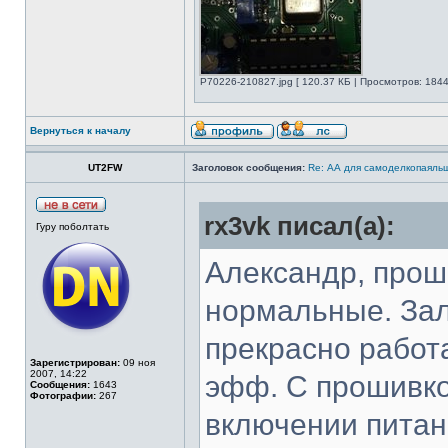
P70226-210827.jpg [ 120.37 КБ | Просмотров: 1844
Вернуться к началу
UT2FW
Заголовок сообщения:
Re: АА для самоделкопаяль
rx3vk писал(а):
Гуру поболтать
Александр, проши
нормальные. Зал
прекрасно работа
Зарегистрирован:
09 ноя
2007, 14:22
эфф. С прошивко
Сообщения:
1643
Фотографии:
267
включении питан