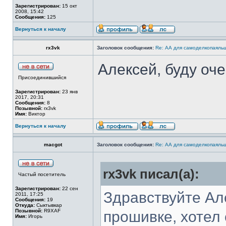
Зарегистрирован:
15 окт
2008, 15:42
Сообщения:
125
Вернуться к началу
rx3vk
Заголовок сообщения:
Re: АА для самоделкопаяль
Алексей, буду оч
Присоединившийся
Зарегистрирован:
23 янв
2017, 20:31
Сообщения:
8
Позывной:
rx3vk
Имя:
Виктор
Вернуться к началу
macgot
Заголовок сообщения:
Re: АА для самоделкопаяль
rx3vk писал(а):
Частый посетитель
Зарегистрирован:
22 сен
Здравствуйте Ал
2011, 17:25
Сообщения:
19
Откуда:
Сыктывкар
Позывной:
R9XAF
прошивке, хотел 
Имя:
Игорь