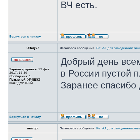
ВЧ есть.
Вернуться к началу
UR4QVZ
Заголовок сообщения:
Re: АА для самоделкопаяль
Добрый день всем
Зарегистрирован:
23 фев
в России пустой п
2017, 16:39
Сообщения:
1
Позывной:
УР4ЩЖЗ
Заранее спасибо 
Имя:
ДМИТРИЙ
Вернуться к началу
macgot
Заголовок сообщения:
Re: АА для самоделкопаяль