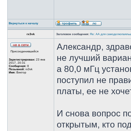
Вернуться к началу
rx3vk
Заголовок сообщения:
Re: АА для самоделкопаяль
Александр, здравс
Присоединившийся
не лучший вариант
Зарегистрирован:
23 янв
2017, 20:31
а 80,0 мГц устан
Сообщения:
8
Позывной:
rx3vk
Имя:
Виктор
поступил не прави
платы, ее не хочет
И снова вопрос п
открытым, кто по