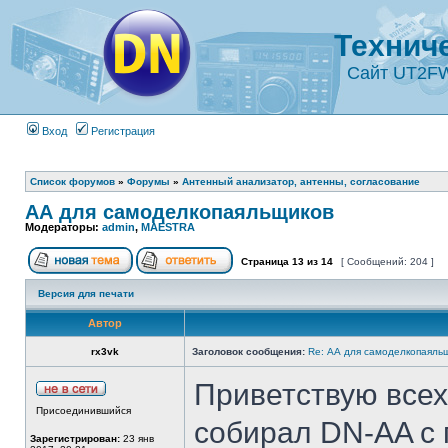
Технич
Сайт UT2F
Вход
Регистрация
Список форумов
»
Форумы
»
Антенный анализатор, антенны, согласование
АА для самоделкопаяльщиков
Модераторы:
admin
,
MAESTRA
Страница
13
из
14
[ Сообщений: 204 ]
Версия для печати
Автор
rx3vk
Заголовок сообщения:
Re: АА для самоделкопаяль
Приветствую всех
Присоединившийся
собирал DN-AA с 
Зарегистрирован:
23 янв