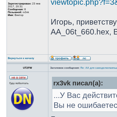
viewtopic.php?f=
Зарегистрирован:
23 янв
2017, 20:31
Сообщения:
8
Позывной:
rx3vk
Имя:
Виктор
Игорь, приветств
AA_06t_660.hex, 
Вернуться к началу
UT2FW
Заголовок сообщения:
Re: АА для самоделкопаяль
rx3vk писал(а):
Гуру поболтать
...У Вас действи
Вы не ошибаете