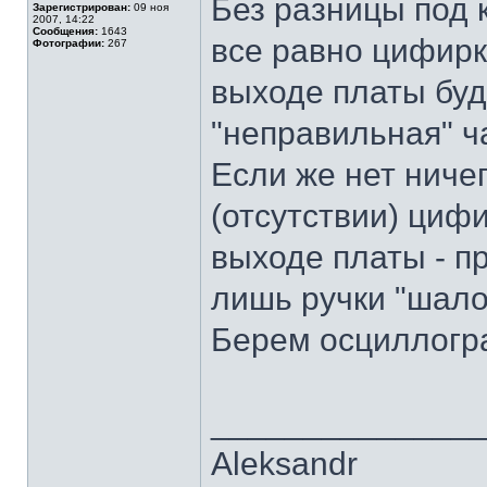
Без разницы под 
Зарегистрирован:
09 ноя
2007, 14:22
Сообщения:
1643
все равно цифирки
Фотографии:
267
выходе платы буд
"неправильная" ча
Если же нет ниче
(отсутствии) циф
выходе платы - пр
лишь ручки "шало
Берем осциллогра
______________
Aleksandr