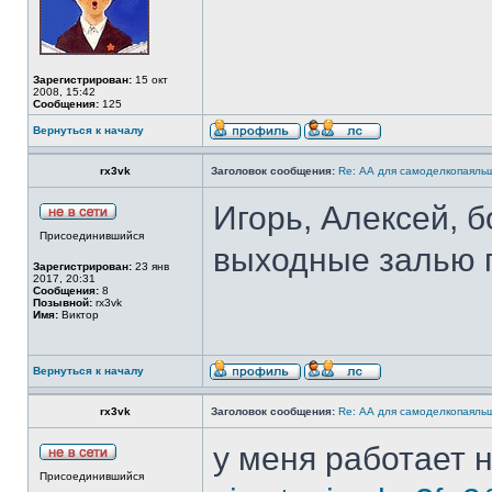
Зарегистрирован:
15 окт
2008, 15:42
Сообщения:
125
Вернуться к началу
rx3vk
Заголовок сообщения:
Re: АА для самоделкопаяль
Игорь, Алексей, 
Присоединившийся
выходные залью 
Зарегистрирован:
23 янв
2017, 20:31
Сообщения:
8
Позывной:
rx3vk
Имя:
Виктор
Вернуться к началу
rx3vk
Заголовок сообщения:
Re: АА для самоделкопаяль
у меня работает н
Присоединившийся