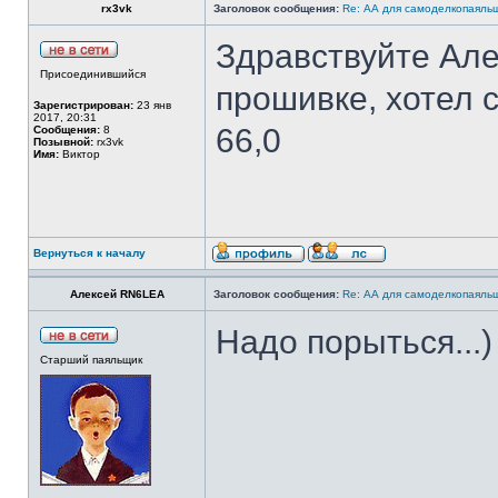
rx3vk
Заголовок сообщения:
Re: АА для самоделкопаяль
Здравствуйте Але
Присоединившийся
прошивке, хотел с
Зарегистрирован:
23 янв
2017, 20:31
66,0
Сообщения:
8
Позывной:
rx3vk
Имя:
Виктор
Вернуться к началу
Алексей RN6LEA
Заголовок сообщения:
Re: АА для самоделкопаяль
Надо порыться...)
Старший паяльщик