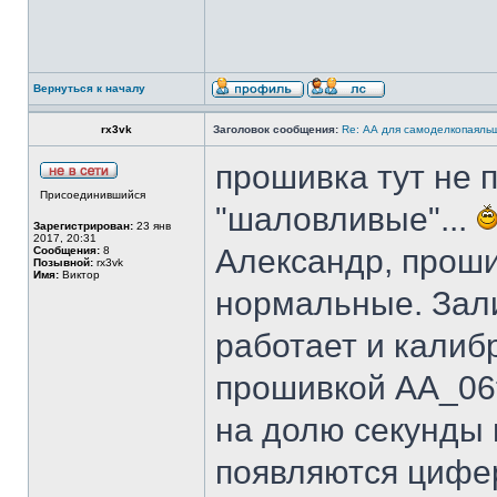
Вернуться к началу
rx3vk
Заголовок сообщения:
Re: АА для самоделкопаяль
прошивка тут не п
Присоединившийся
"шаловливые"...
Зарегистрирован:
23 янв
2017, 20:31
Александр, прошив
Сообщения:
8
Позывной:
rx3vk
Имя:
Виктор
нормальные. Зали
работает и калиб
прошивкой AA_06t
на долю секунды 
появляются цифер