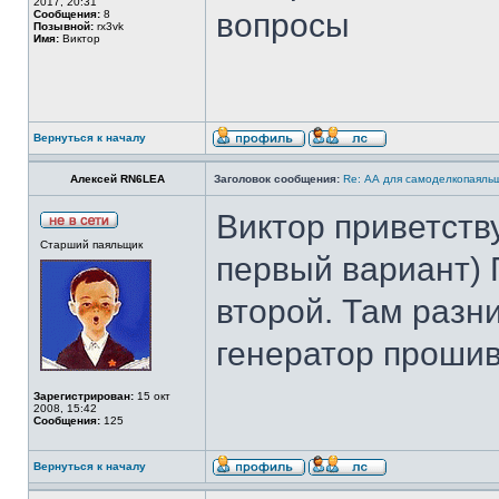
2017, 20:31
вопросы
Сообщения:
8
Позывной:
rx3vk
Имя:
Виктор
Вернуться к началу
Алексей RN6LEA
Заголовок сообщения:
Re: АА для самоделкопаяль
Виктор приветств
Старший паяльщик
первый вариант)
второй. Там разни
генератор прошив
Зарегистрирован:
15 окт
2008, 15:42
Сообщения:
125
Вернуться к началу