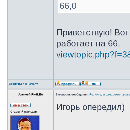
66,0
Приветствую! Вот
работает на 66.
viewtopic.php?f=
Вернуться к началу
Алексей RN6LEA
Заголовок сообщения:
Re: АА для самоделкопаяль
Игорь опередил)
Старший паяльщик