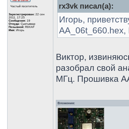
rx3vk писал(а):
Частый посетитель
Зарегистрирован:
22 сен
Игорь, приветств
2011, 17:25
Сообщения:
19
Откуда:
Сыктывкар
Позывной:
R9XAF
AA_06t_660.hex,
Имя:
Игорь
Виктор, извиняюс
разобрал свой ан
МГц. Прошивка AA-
Вложения: