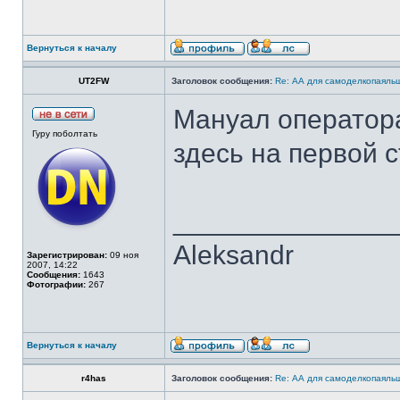
Вернуться к началу
UT2FW
Заголовок сообщения:
Re: АА для самоделкопаяль
Мануал оператора 
Гуру поболтать
здесь на первой с
______________
Aleksandr
Зарегистрирован:
09 ноя
2007, 14:22
Сообщения:
1643
Фотографии:
267
Вернуться к началу
r4has
Заголовок сообщения:
Re: АА для самоделкопаяль