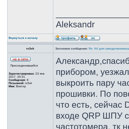
______________
Aleksandr
Вернуться к началу
rx3vk
Заголовок сообщения:
Re: АА для самоделкопаяль
Александр,спасиб
Присоединившийся
прибором, уезжал
Зарегистрирован:
23 янв
2017, 20:31
выкроить пару час
Сообщения:
8
Позывной:
rx3vk
Имя:
Виктор
прошивки. По пов
что есть, сейчас
входе QRP ШПУ с 
частотомера, тк н