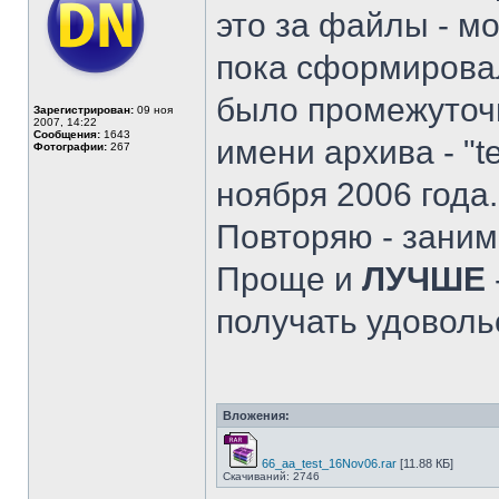
это за файлы - м
пока сформирова
было промежуточн
Зарегистрирован:
09 ноя
2007, 14:22
Сообщения:
1643
имени архива - "t
Фотографии:
267
ноября 2006 года.
Повторяю - заним
Проще и
ЛУЧШЕ
получать удоволь
Вложения:
66_aa_test_16Nov06.rar
[11.88 КБ]
Скачиваний: 2746