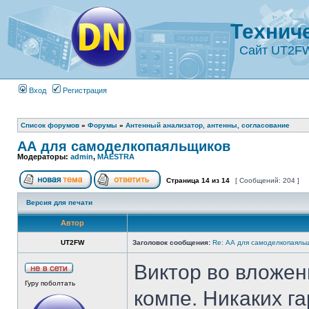
Технич
Сайт UT2F
Вход
Регистрация
Список форумов
»
Форумы
»
Антенный анализатор, антенны, согласование
АА для самоделкопаяльщиков
Модераторы:
admin
,
MAESTRA
Страница
14
из
14
[ Сообщений: 204 ]
Версия для печати
Автор
UT2FW
Заголовок сообщения:
Re: АА для самоделкопаяль
Виктор во вложени
Гуру поболтать
компе. Никаких га