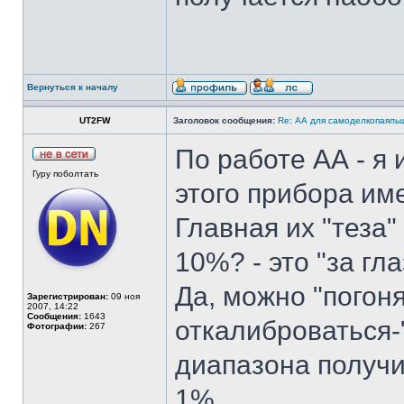
Вернуться к началу
UT2FW
Заголовок сообщения:
Re: АА для самоделкопаяль
По работе АА - я
Гуру поболтать
этого прибора им
Главная их "теза"
10%? - это "за гл
Да, можно "погоня
Зарегистрирован:
09 ноя
2007, 14:22
Сообщения:
1643
откалиброваться-
Фотографии:
267
диапазона получ
1%.