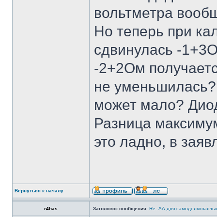
вольтметра вообщ
Но теперь при ка
сдвинулась -1+3О
-2+2Ом получаетс
не уменьшилась? 
может мало? Диод
Разница максимум
это ладно, в зая
Вернуться к началу
r4has
Заголовок сообщения:
Re: АА для самоделкопаяль