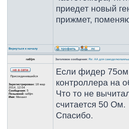
приедет новый ге
прижмет, поменяю
Вернуться к началу
ra6ljm
Заголовок сообщения:
Re: АА для самоделкопаяль
Если фидер 75ом,
Присоединившийся
контроллера на о
Зарегистрирован:
18 мар
2014, 12:04
Что то не вычита
Сообщения:
5
Позывной:
ra6ljm
Имя:
Михаил
считается 50 Ом.
Спасибо.