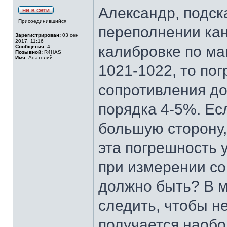
Александр, подск
Присоединившийся
переполнении кан
Зарегистрирован:
03 сен
2017, 11:16
калибровке по ма
Сообщения:
4
Позывной:
R4HAS
Имя:
Анатолий
1021-1022, то по
сопротивления до
порядка 4-5%. Есл
большую сторону,
эта погрешность 
при измерении со
должно быть? В м
следить, чтобы н
получается наобо