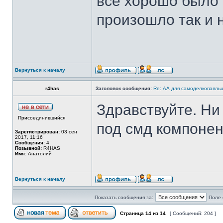
все хорошо было 
произошло так и 
Вернуться к началу
r4has
Заголовок сообщения:
Re: АА для самоделкопаяль
Здравствуйте. Ни 
Присоединившийся
под смд компонен
Зарегистрирован:
03 сен
2017, 11:16
Сообщения:
4
Позывной:
R4HAS
Имя:
Анатолий
Вернуться к началу
Показать сообщения за:
Поле 
Страница
14
из
14
[ Сообщений: 204 ]