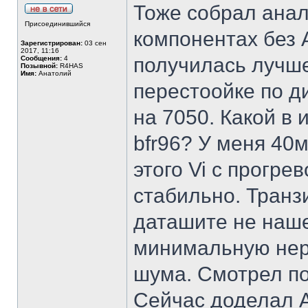
Тоже собрал анал
Присоединившийся
компонентах без
Зарегистрирован:
03 сен
2017, 11:16
получилась лучше
Сообщения:
4
Позывной:
R4HAS
Имя:
Анатолий
перестоойке по д
на 7050. Какой в
bfr96? У меня 40м
этого Vi с прогре
стабильно. Транзи
даташите не наше
минимальную нер
шума. Смотрел по
Сейчас доделал 