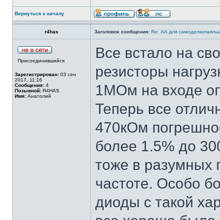
Вернуться к началу
r4has
Заголовок сообщения:
Re: АА для самоделкопаяль
Все встало на сво
Присоединившийся
резисторы нагруз
Зарегистрирован:
03 сен
2017, 11:16
1МОм на входе оп
Сообщения:
4
Позывной:
R4HAS
Имя:
Анатолий
Теперь все отлич
470кОм погрешно
более 1.5% до 30
тоже в разумных 
частоте. Особо б
диоды с такой ха