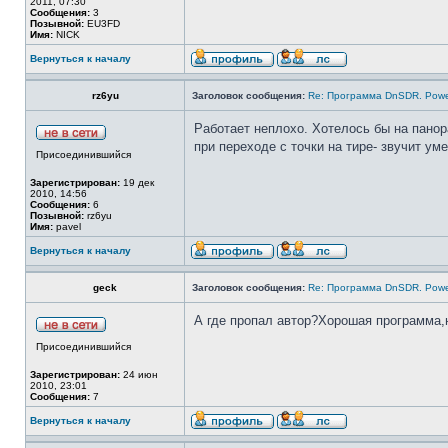
2011, 07:30
Сообщения:
3
Позывной:
EU3FD
Имя:
NICK
Вернуться к началу
rz6yu
Заголовок сообщения:
Re: Программа DnSDR. Pow
Работает неплохо. Хотелось бы на пано
при переходе с точки на тире- звучит ум
Присоединившийся
Зарегистрирован:
19 дек
2010, 14:56
Сообщения:
6
Позывной:
rz6yu
Имя:
pavel
Вернуться к началу
geck
Заголовок сообщения:
Re: Программа DnSDR. Pow
А где пропал автор?Хорошая программа,
Присоединившийся
Зарегистрирован:
24 июн
2010, 23:01
Сообщения:
7
Вернуться к началу