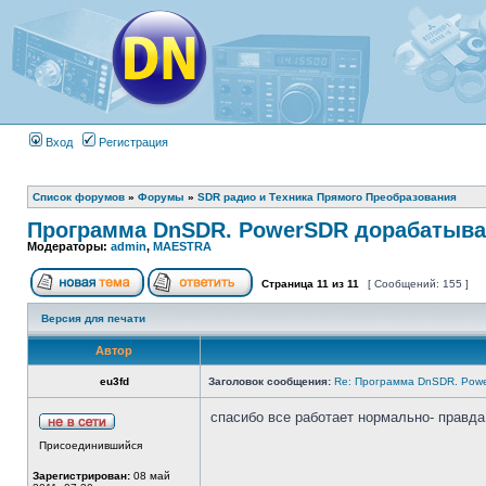
Вход
Регистрация
Список форумов
»
Форумы
»
SDR радио и Техника Прямого Преобразования
Программа DnSDR. PowerSDR дорабатыва
Модераторы:
admin
,
MAESTRA
Страница
11
из
11
[ Сообщений: 155 ]
Версия для печати
Автор
eu3fd
Заголовок сообщения:
Re: Программа DnSDR. Pow
спасибо все работает нормально- правд
Присоединившийся
Зарегистрирован:
08 май