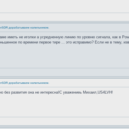
erSDR дорабатываем напильником.
раме иметь не иголки а усредненную линию по уровню сигнала, как в Po
еньшенное по времени первое тире ... это исправимо? Если не в тему, изв
erSDR дорабатываем напильником.
но без развития она не интересна!С уважениеь Михаил,US4LVH!