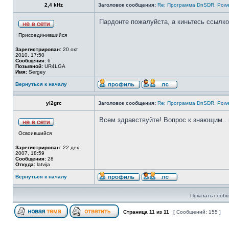
2,4 kHz
Заголовок сообщения:
Re: Программа DnSDR. Pow
Пардонте пожалуйста, а киньтесь ссылк
Присоединившийся
Зарегистрирован:
20 окт
2010, 17:50
Сообщения:
6
Позывной:
UR4LGA
Имя:
Sergey
Вернуться к началу
yl2grc
Заголовок сообщения:
Re: Программа DnSDR. Pow
Всем здравствуйте! Вопрос к знающим.. 
Освоившийся
Зарегистрирован:
22 дек
2007, 18:59
Сообщения:
28
Откуда:
latvija
Вернуться к началу
Показать сообщ
Страница
11
из
11
[ Сообщений: 155 ]