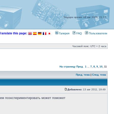
Текущее время: 08 авг 2026, 21:17
Translate this page:
Галерея
FAQ
Пользователи
Часовой пояс: UTC + 2 часа
На страницу
Пред.
1
...
7
,
8
,
9
,
10
,
11
Пред. тема
|
След. тема
Добавлено:
13 авг 2011, 19:49
нием поэкспериментировать может поможет