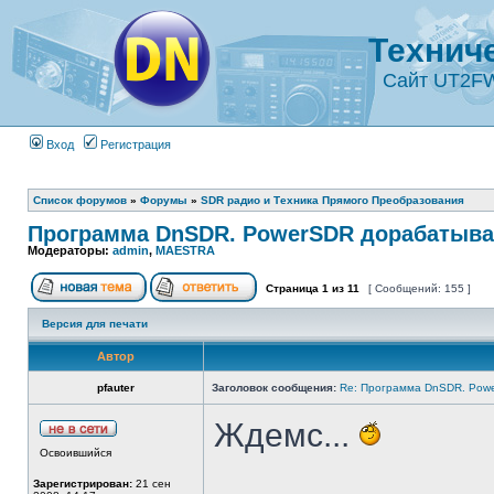
Технич
Сайт UT2F
Вход
Регистрация
Список форумов
»
Форумы
»
SDR радио и Техника Прямого Преобразования
Программа DnSDR. PowerSDR дорабатыва
Модераторы:
admin
,
MAESTRA
Страница
1
из
11
[ Сообщений: 155 ]
Версия для печати
Автор
pfauter
Заголовок сообщения:
Re: Программа DnSDR. Pow
Ждемс...
Освоившийся
Зарегистрирован:
21 сен