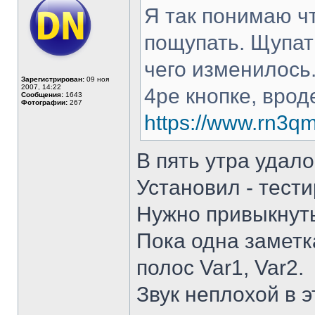
Я так понимаю ч
пощупать. Щупат
чего изменилось.
Зарегистрирован:
09 ноя
2007, 14:22
4ре кнопке, врод
Сообщения:
1643
Фотографии:
267
https://www.rn3qm
В пять утра удало
Установил - тести
Нужно привыкнуть
Пока одна заметк
полос Var1, Var2.
Звук неплохой в э