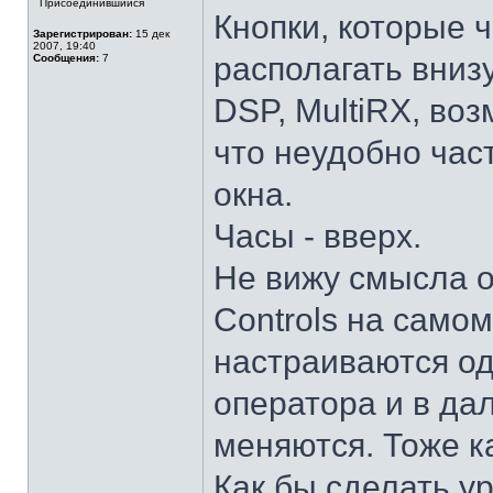
Присоединившийся
Кнопки, которые 
Зарегистрирован:
15 дек
2007, 19:40
располагать вниз
Сообщения:
7
DSP, MultiRX, воз
что неудобно час
окна.
Часы - вверх.
Не вижу смысла о
Controls на самом
настраиваются од
оператора и в да
меняются. Тоже ка
Как бы сделать у