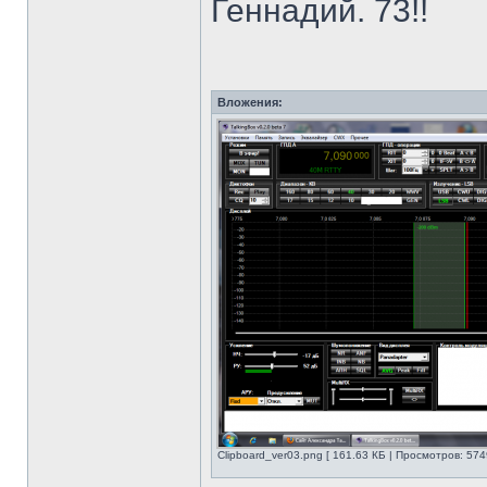
Геннадий. 73!!
Вложения:
Clipboard_ver03.png [ 161.63 КБ | Просмотров: 574