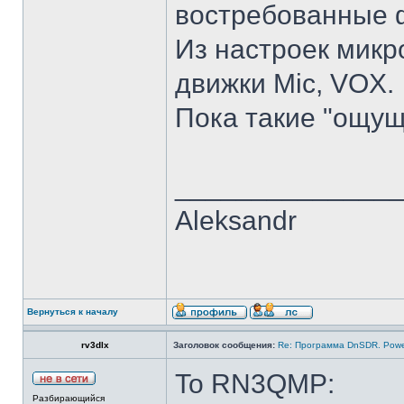
востребованные 
Из настроек микр
движки Mic, VOX.
Пока такие "ощущ
______________
Aleksandr
Вернуться к началу
rv3dlx
Заголовок сообщения:
Re: Программа DnSDR. Pow
To RN3QMP:
Разбирающийся