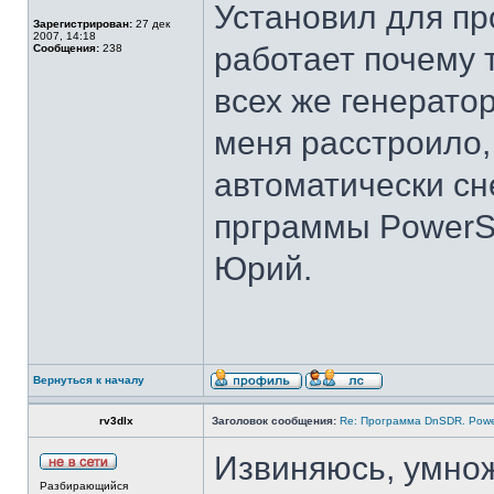
Установил для пр
Зарегистрирован:
27 дек
2007, 14:18
работает почему 
Сообщения:
238
всех же генерато
меня расстроило
автоматически сн
прграммы Power
Юрий.
Вернуться к началу
rv3dlx
Заголовок сообщения:
Re: Программа DnSDR. Pow
Извиняюсь, умнож
Разбирающийся