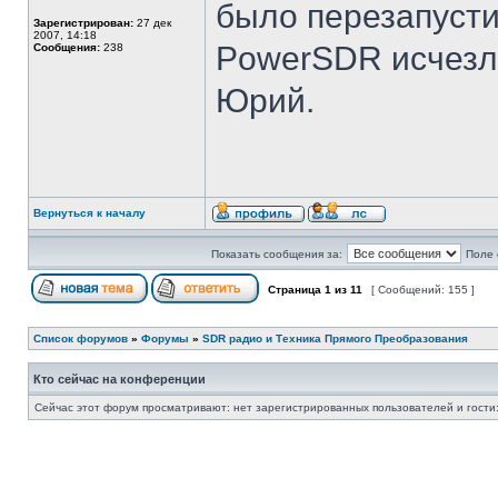
было перезапусти
Зарегистрирован:
27 дек
2007, 14:18
PowerSDR исчезли
Сообщения:
238
Юрий.
Вернуться к началу
Показать сообщения за:
Поле 
Страница
1
из
11
[ Сообщений: 155 ]
Список форумов
»
Форумы
»
SDR радио и Техника Прямого Преобразования
Кто сейчас на конференции
Сейчас этот форум просматривают: нет зарегистрированных пользователей и гости: