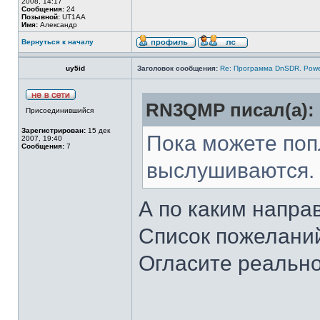
2008, 14:17
Сообщения:
24
Позывной:
UT1AA
Имя:
Александр
Вернуться к началу
uy5id
Заголовок сообщения:
Re: Программа DnSDR. Pow
RN3QMP писал(а):
Присоединившийся
Зарегистрирован:
15 дек
Пока можете поп
2007, 19:40
Сообщения:
7
выслушиваются.
А по каким напр
Список пожелани
Огласите реальн
______________