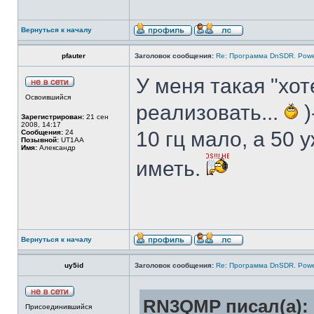
Вернуться к началу
pfauter
Заголовок сообщения:
Re: Программа DnSDR. Pow
У меня такая "хот
Освоившийся
реализовать...
)
Зарегистрирован:
21 сен
2008, 14:17
10 гц мало, а 50 
Сообщения:
24
Позывной:
UT1AA
Имя:
Александр
иметь.
Вернуться к началу
uy5id
Заголовок сообщения:
Re: Программа DnSDR. Pow
RN3QMP писал(а):
Присоединившийся