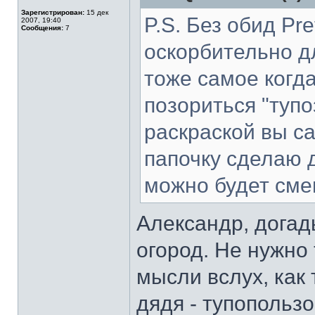
Зарегистрирован:
15 дек
P.S. Без обид Pr
2007, 19:40
Сообщения:
7
оскорбительно д
тоже самое когда
позориться "тупо
раскраской вы с
папочку сделаю 
можно будет смен
Александр, догад
огород. Не нужно 
мысли вслух, как 
дядя - тупопольз