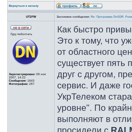
Вернуться к началу
UT2FW
Заголовок сообщения:
Re: Программа DnSDR. Pow
Как быстро привы
Гуру поболтать
Это к тому, что у
от областного цен
существует пять 
друг с другом, п
Зарегистрирован:
09 ноя
2007, 14:22
Сообщения:
1643
сервис. И даже г
Фотографии:
267
УкрТелеком стара
уровне". По край
выполняют в отли
просидели с
RAL