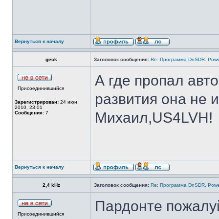
Вернуться к началу
geck
Заголовок сообщения:
Re: Программа DnSDR. Pow
А где пропал авт
Присоединившийся
развития она не 
Зарегистрирован:
24 июн
2010, 23:01
Михаил,US4LVH!
Сообщения:
7
Вернуться к началу
2,4 kHz
Заголовок сообщения:
Re: Программа DnSDR. Pow
Пардонте пожалуй
Присоединившийся