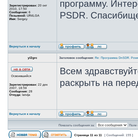
программу. Интер
Зарегистрирован:
20 окт
2010, 17:50
PSDR. Спасибищ
Сообщения:
6
Позывной:
UR4LGA
Имя:
Sergey
Вернуться к началу
yl2grc
Заголовок сообщения:
Re: Программа DnSDR. Pow
Всем здравствуйт
Освоившийся
раскрыть на пере
Зарегистрирован:
22 дек
2007, 18:59
Сообщения:
28
Откуда:
latvija
Вернуться к началу
Показать сообщения за:
Поле 
Страница
11
из
11
[ Сообщений: 155 ]