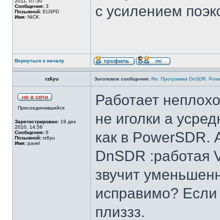
2011, 07:30
с усилением поэ
Сообщения:
3
Позывной:
EU3FD
Имя:
NICK
Вернуться к началу
rz6yu
Заголовок сообщения:
Re: Программа DnSDR. Pow
Работает неплохо
Присоединившийся
не иголки а усре
Зарегистрирован:
19 дек
2010, 14:56
как в PowerSDR. 
Сообщения:
6
Позывной:
rz6yu
Имя:
pavel
DnSDR :работая V
звучит уменьшенно
исправимо? Если н
плиззз.