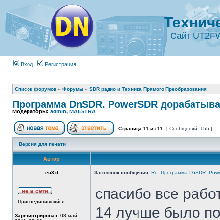
Технич
Сайт UT2F
Вход
Регистрация
Список форумов
»
Форумы
»
SDR радио и Техника Прямого Преобразования
Программа DnSDR. PowerSDR дорабатыва
Модераторы:
admin
,
MAESTRA
Страница
11
из
11
[ Сообщений: 155 ]
Версия для печати
Автор
eu3fd
Заголовок сообщения:
Re: Программа DnSDR. Pow
спасибо все рабо
Присоединившийся
14 лучше было по
Зарегистрирован:
08 май