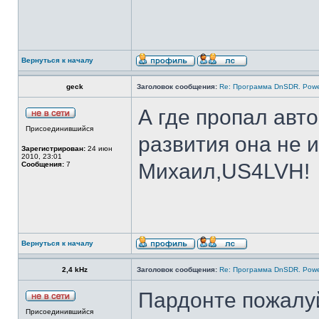
Вернуться к началу
geck
Заголовок сообщения:
Re: Программа DnSDR. Pow
А где пропал авт
Присоединившийся
развития она не 
Зарегистрирован:
24 июн
2010, 23:01
Михаил,US4LVH!
Сообщения:
7
Вернуться к началу
2,4 kHz
Заголовок сообщения:
Re: Программа DnSDR. Pow
Пардонте пожалуй
Присоединившийся