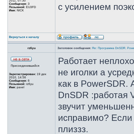
2011, 07:30
с усилением поэ
Сообщения:
3
Позывной:
EU3FD
Имя:
NICK
Вернуться к началу
rz6yu
Заголовок сообщения:
Re: Программа DnSDR. Pow
Работает неплохо
Присоединившийся
не иголки а усре
Зарегистрирован:
19 дек
2010, 14:56
как в PowerSDR. 
Сообщения:
6
Позывной:
rz6yu
Имя:
pavel
DnSDR :работая V
звучит уменьшенно
исправимо? Если н
плиззз.