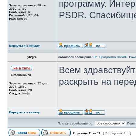
программу. Интер
Зарегистрирован:
20 окт
2010, 17:50
PSDR. Спасибищ
Сообщения:
6
Позывной:
UR4LGA
Имя:
Sergey
Вернуться к началу
yl2grc
Заголовок сообщения:
Re: Программа DnSDR. Pow
Всем здравствуйт
Освоившийся
раскрыть на пере
Зарегистрирован:
22 дек
2007, 18:59
Сообщения:
28
Откуда:
latvija
Вернуться к началу
Показать сообщения за:
Поле 
Страница
11
из
11
[ Сообщений: 155 ]