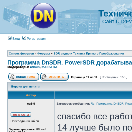
Технич
Сайт UT2F
Вход
Регистрация
Список форумов
»
Форумы
»
SDR радио и Техника Прямого Преобразования
Программа DnSDR. PowerSDR дорабатыва
Модераторы:
admin
,
MAESTRA
Страница
11
из
11
[ Сообщений: 155 ]
Версия для печати
Автор
eu3fd
Заголовок сообщения:
Re: Программа DnSDR. Pow
спасибо все рабо
Присоединившийся
14 лучше было по
Зарегистрирован:
08 май