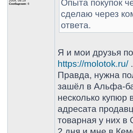
Опыта покупок че
2009, 08:19
Сообщения:
6
сделаю через ком
ответа.
Я и мои друзья п
https://molotok.ru/
.
Правда, нужна по
зашёл в Альфа-ба
несколько купюр 
адресата продавц
товарная у них в
2 дня и мне в Ке