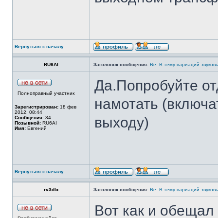
Вернуться к началу
RU6AI
Заголовок сообщения:
Re: В тему вариаций звуков
Да.Попробуйте о
Полноправный участник
намотать (включа
Зарегистрирован:
18 фев
2012, 08:44
выходу)
Сообщения:
34
Позывной:
RU6AI
Имя:
Евгений
Вернуться к началу
rv3dlx
Заголовок сообщения:
Re: В тему вариаций звуков
Вот как и обещал