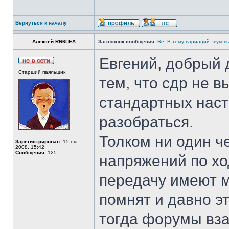
Вернуться к началу
Алексей RN6LEA
Заголовок сообщения:
Re: В тему вариаций звуков
Евгений, добрый 
Старший паяльщик
тем, что сдр не 
стандартных наст
разобраться.
Толком ни один ч
Зарегистрирован:
15 окт
2008, 15:42
Сообщения:
125
напряжений по хо
передачу имеют м
помнят и давно э
тогда форумы вз