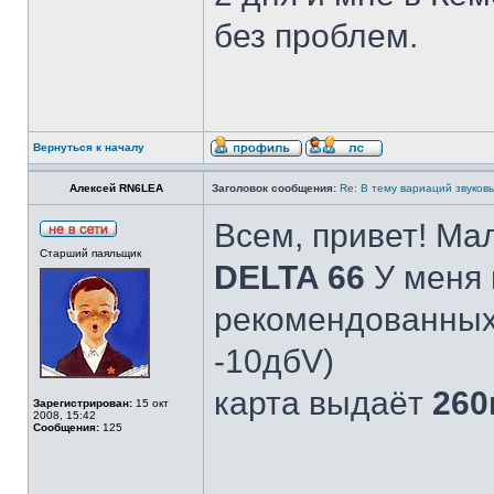
без проблем.
Вернуться к началу
Алексей RN6LEA
Заголовок сообщения:
Re: В тему вариаций звуков
Всем, привет! Ма
Старший паяльщик
DELTA 66
У меня 
рекомендованных
-10дбV)
карта выдаёт
260
Зарегистрирован:
15 окт
2008, 15:42
Сообщения:
125