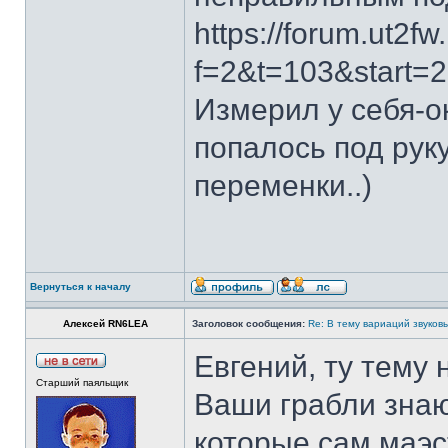
https://forum.ut2fw
f=2&t=103&start=
Измерил у себя-о
попалось под рук
переменки..)
Вернуться к началу
Алексей RN6LEA
Заголовок сообщения:
Re: В тему вариаций звуков
Евгений, ту тему 
Старший паяльщик
Ваши грабли знаю
которые сам маэст