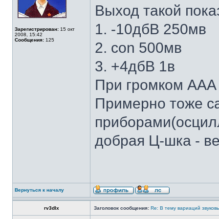
Выход такой пока
1. -10дбВ 250мв
Зарегистрирован:
15 окт
2008, 15:42
Сообщения:
125
2. con 500мв
3. +4дбВ 1в
При громком ААА
Примерно тоже с
приборами(осцилл
добрая Ц-шка - в
Вернуться к началу
rv3dlx
Заголовок сообщения:
Re: В тему вариаций звуков