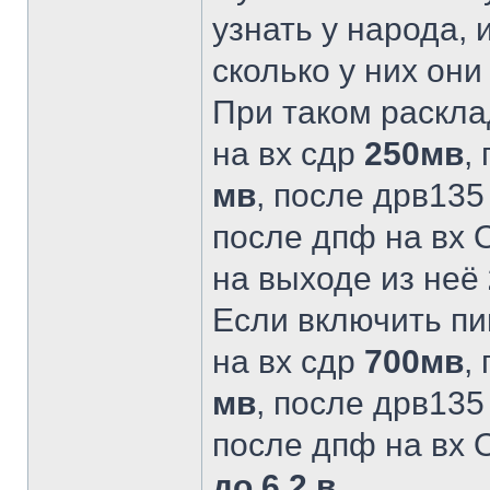
узнать у народа,
сколько у них они
При таком раскла
на вх сдр
250мв
,
мв
, после дрв13
после дпф на вх
на выходе из неё
Если включить пи
на вх сдр
700мв
,
мв
, после дрв13
после дпф на вх
до 6.2 в
.