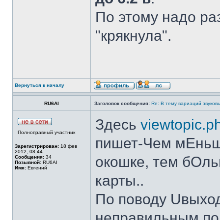
По этому надо ра
"крякнула".
Вернуться к началу
RU6AI
Заголовок сообщения:
Re: В тему вариаций звуков
Здесь
viewtopic.p
Полноправный участник
пишет-Чем мЕньш
Зарегистрирован:
18 фев
2012, 08:44
окошке, тем бОль
Сообщения:
34
Позывной:
RU6AI
Имя:
Евгений
карты..
По поводу Uвыход
неправильным по