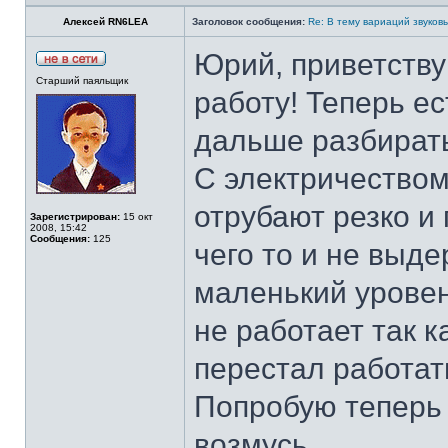
Алексей RN6LEA
Заголовок сообщения:
Re: В тему вариаций звуков
Юрий, приветству
Старший паяльщик
работу! Теперь ес
дальше разбират
С электричеством
отрубают резко и 
Зарегистрирован:
15 окт
2008, 15:42
Сообщения:
125
чего то и не выде
маленький уровен
не работает так к
перестал работать
Попробую теперь 
возмусь.