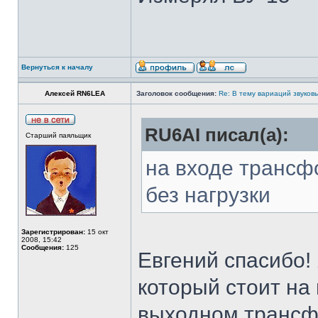
Вернуться к началу
Алексей RN6LEA
Заголовок сообщения:
Re: В тему вариаций звуков
RU6AI писал(а):
Старший паяльщик
на входе трансф
без нагрузки
Зарегистрирован:
15 окт
2008, 15:42
Сообщения:
125
Евгений спасибо!
который стоит на 
выходном транс