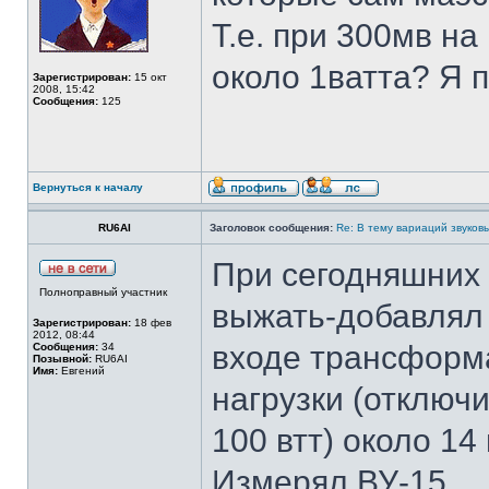
Т.е. при 300мв на
около 1ватта? Я 
Зарегистрирован:
15 окт
2008, 15:42
Сообщения:
125
Вернуться к началу
RU6AI
Заголовок сообщения:
Re: В тему вариаций звуков
При сегодняшних 
Полноправный участник
выжать-добавлял 
Зарегистрирован:
18 фев
2012, 08:44
входе трансформа
Сообщения:
34
Позывной:
RU6AI
Имя:
Евгений
нагрузки (отключ
100 втт) около 14
Измерял ВУ-15