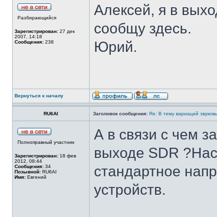
Алексей, я в вых
Разбирающийся
сообщу здесь.
Зарегистрирован:
27 дек
2007, 14:18
Юрий.
Сообщения:
238
Вернуться к началу
RU6AI
Заголовок сообщения:
Re: В тему вариаций звуков
А в связи с чем 
Полноправный участник
выходе SDR ?Наск
Зарегистрирован:
18 фев
2012, 08:44
стандартное нап
Сообщения:
34
Позывной:
RU6AI
Имя:
Евгений
устройств.