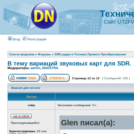
Технич
Сайт UT2F
Вход
Регистрация
Список форумов
»
Форумы
»
SDR радио и Техника Прямого Преобразования
В тему вариаций звуковых карт для SDR.
Модераторы:
admin
,
MAESTRA
Страница
12
из
12
[ Сообщений: 180 ]
Версия для печати
Автор
coba
Заголовок сообщения:
Re:
Glen писал(а):
Присоединившийся
Зарегистрирован:
20 ноя