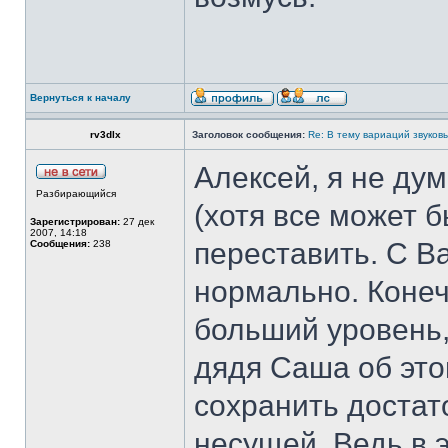
Вернуться к началу
rv3dlx
Заголовок сообщения:
Re: В тему вариаций звуков
Алексей, я не дум
Разбирающийся
(хотя все может 
Зарегистрирован:
27 дек
2007, 14:18
переставить. С В
Сообщения:
238
нормально. Конеч
больший уровень,
дядя Саша об это
сохранить доста
несущей. Ведь в 