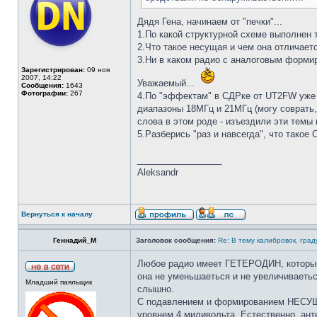
Дядя Гена, начинаем от "печки"...
1.По какой структурной схеме выполнен 
2.Что такое несущая и чем она отличает
3.Ни в каком радио с аналоговым формир
Зарегистрирован:
09 ноя
2007, 14:22
Уважаемый...
Сообщения:
1643
Фотографии:
267
4.По "эффектам" в СДРке от UT2FW уже н
диапазоны 18МГц и 21МГц (могу соврать,
слова в этом роде - изъездили эти темы
5.Разберись "раз и навсегда", что такое 
_________________
Aleksandr
Вернуться к началу
Геннадий_М
Заголовок сообщения:
Re: В тему калибровок, гра
Любое радио имеет ГЕТЕРОДИН, который в
она не уменьшаеться и не увеличиваеть
Младший паяльщик
слышно.
С подавлением и формированием НЕСУЩЕЙ
уровнем 4 миливольта. Естественно, ан