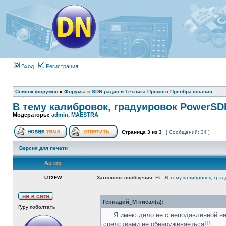
Вход
Регистрация
Список форумов
»
Форумы
»
SDR радио и Техника Прямого Преобразования
В тему калибровок, градуировок PowerSDR
Модераторы:
admin
,
MAESTRA
Страница
3
из
3
[ Сообщений: 34 ]
Версия для печати
Автор
UT2FW
Заголовок сообщения:
Re: В тему калибровок, гра
Геннадий_М писал(а):
Гуру поболтать
.... Я имею дело не с неподавленной
средствами не обнаруживаеться!!!...