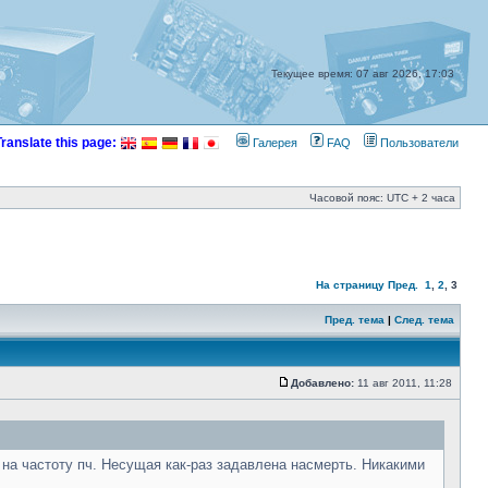
Текущее время: 07 авг 2026, 17:03
Translate this page:
Галерея
FAQ
Пользователи
Часовой пояс: UTC + 2 часа
На страницу
Пред.
1
,
2
,
3
Пред. тема
|
След. тема
Добавлено:
11 авг 2011, 11:28
а частоту пч. Несущая как-раз задавлена насмерть. Никакими