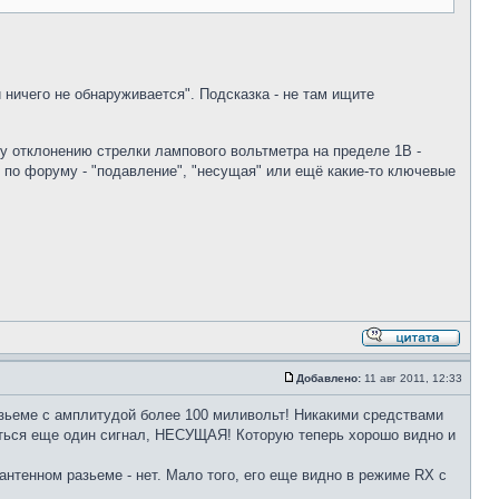
 ничего не обнаруживается". Подсказка - не там ищите
у отклонению стрелки лампового вольтметра на пределе 1В -
к по форуму - "подавление", "несущая" или ещё какие-то ключевые
Добавлено:
11 авг 2011, 12:33
разьеме с амплитудой более 100 миливольт! Никакими средствами
яеться еще один сигнал, НЕСУЩАЯ! Которую теперь хорошо видно и
тенном разьеме - нет. Мало того, его еще видно в режиме RX с