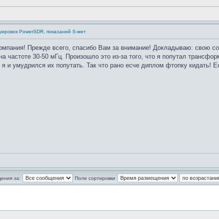
дуировок PowerSDR, показаний S-мет
омпания! Прежде всего, спасибо Вам за внимание! Докладываю: свою со
 частоте 30-50 мГц. Произошло это из-за того, что я попутал трансфор
 я и умудрился их попутать. Так что рано есче диплом фтопку кидать! Е
ения за:
Поле сортировки