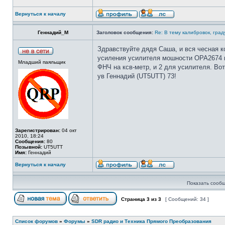
Вернуться к началу
Геннадий_М
Заголовок сообщения:
Re: В тему калибровок, гра
Здравствуйте дядя Саша, и вся чесная к
усиления усилителя мошности OPA2674 на
Младший паяльщик
ФНЧ на ксв-метр, и 2 для усилителя. Вот
ув Геннадий (UT5UTT) 73!
Зарегистрирован:
04 окт
2010, 18:24
Сообщения:
80
Позывной:
UT5UTT
Имя:
Геннадий
Вернуться к началу
Показать сообщ
Страница
3
из
3
[ Сообщений: 34 ]
Список форумов
»
Форумы
»
SDR радио и Техника Прямого Преобразования