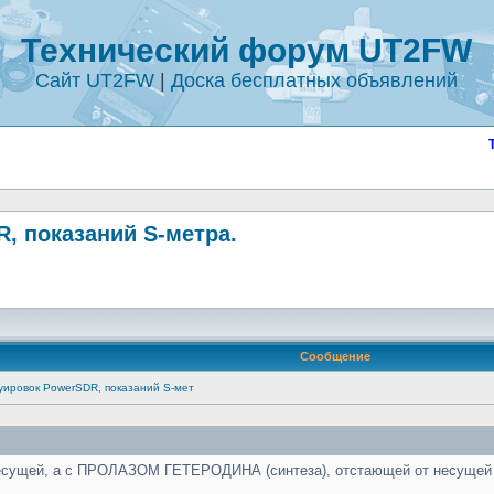
Технический форум UT2FW
Сайт UT2FW
|
Доска бесплатных объявлений
, показаний S-метра.
Сообщение
дуировок PowerSDR, показаний S-мет
 несущей, а с ПРОЛАЗОМ ГЕТЕРОДИНА (синтеза), отстающей от несущей н