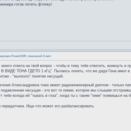
нженера готов лететь фтопку!
дуировок PowerSDR, показаний S-мет
 моего ответа на твой вопрос - чтобы в тему тебе ответить, вникнуть в 
Е ТОНА ГДЕТО 1 кГц". Пытаюсь понять, что же дядя Гена имел в вид
читаю - "вылезло" понятие несущей.
вгения Александровна тоже имеет радиоинженерный диплом - только па
 подавленная несущая - это вот то пииии, которое мы слышим отстроивши
 тебе всегда ей "тыкать в глаз", когда ты с таким "пиии" появишься на
я передатчика. Ищи что может его разбалансировать.