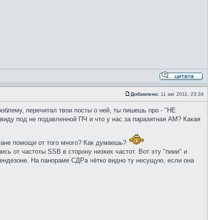
Добавлено:
11 авг 2011, 23:34
проблему, перечитал твои посты о ней, ты пишешь про - "НЕ
у под не подавленной ПЧ и что у нас за паразитная АМ? Какая
пане помощи от того много? Как думаешь?
сь от частоты SSB в сторону низких частот. Вот эту "пиии" и
 бендезоне. На панораме СДРа чётко видно ту несущую, если она