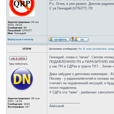
P.s. Огонь я уже развел. Диплом радиои
С ув Геннадий (UT5UTT) 73!
Зарегистрирован:
04 окт
2010, 18:24
Сообщения:
80
Позывной:
UT5UTT
Имя:
Геннадий
Вернуться к началу
UT2FW
Заголовок сообщения:
Re: В тему калибровок, гра
Геннадий, снова о "печке". Смотри логику
ПОДАВЛЕННУЮ ПЧ и ПАРАЗИТНУЮ АМ В ВИД
Гуру поболтать
у нас ПЧ в СДРке в тракте ТХ?... Затем 
Дава забудем о дипломах-инженерах - Е
Посему - у радиолюбителей в головах не
считают не подавленной несущей, и будут
плохо подавлена.
У СДРа эта "пиии" - разбаланс смесител
Зарегистрирован:
09 ноя
_________________
2007, 14:22
Сообщения:
1643
Aleksandr
Фотографии:
267