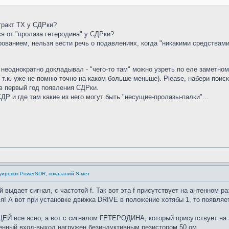
тракт ТХ у СДРки?
ся от "пролаза гетеродина" у СДРки?
ованием, нельзя вести речь о подавлениях, когда "никакими средствами
еоднократно докладывал - "чего-то там" можно узреть по еле заметном
 т.к. уже не помню точно на каком больше-меньше). Please, набери поис
 в первый год появления СДРки.
СДР и где там какие из него могут быть "несущие-пролазы-палки"...
дуировок PowerSDR, показаний S-мет
ыдает сигнал, с частотой f. Так вот эта f присутствует на антенном 
ся! А вот при установке движка DRIVE в положение хотябы 1, то появл
 все ясно, а вот с сигналом ГЕТЕРОДИНА, который присутствует на ан
тенный вход-выход нагружен безиндуктивным резистором 50 ом.