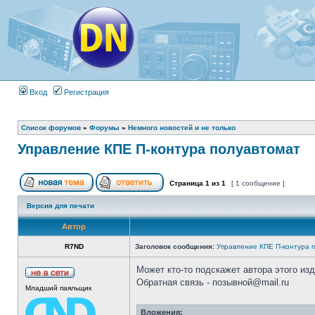
Вход
Регистрация
Список форумов
»
Форумы
»
Немного новостей и не только
Управление КПЕ П-контура полуавтомат
Страница
1
из
1
[ 1 сообщение ]
Версия для печати
Автор
R7ND
Заголовок сообщения:
Управление КПЕ П-контура 
Может кто-то подскажет автора этого из
Обратная связь - позывной@mail.ru
Младший паяльщик
Вложения: