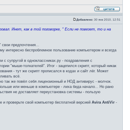
Добавлено:
30 янв 2010, 12:51
овал. Инет, как в той поговорке, " Если не повезет, то и на
 свои предпочтения...
кому интересно беспроблемное пользование компьютером и всегда
и с супругой в одноклассниках.ру - поздравления с
рии "мыше-толкателей". Итог - зацепился скрипт, который никак
ования - тут же скрипт прописался в кодах и сайт лёг. Может
ливать всё.
чно так же повёл себя лицензионный и НОД антивирус - молчок.
больше или меньше в компьютере - лиха беда начало... Но рано
льствия не доставляет переустановка системы - пользую
ите и проверьте свой компьютер бесплатной версией
Avira AntiVir
-