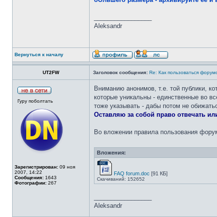
_________________
Aleksandr
Вернуться к началу
UT2FW
Заголовок сообщения:
Re: Как пользоваться форум
Вниманию анонимов, т.е. той публики, к
которые уникальны - единственные во вс
Гуру поболтать
тоже указывать - дабы потом не обижать
Оставляю за собой право отвечать или
Во вложении правила пользования форум
Вложения:
Зарегистрирован:
09 ноя
2007, 14:22
FAQ forum.doc
[91 КБ]
Сообщения:
1643
Скачиваний: 152652
Фотографии:
267
_________________
Aleksandr