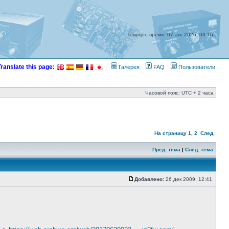
Текущее время: 07 авг 2026, 03:16
Translate this page:
Галерея
FAQ
Пользователи
Часовой пояс: UTC + 2 часа
На страницу
1
,
2
След.
Пред. тема
|
След. тема
Добавлено:
26 дек 2009, 12:41