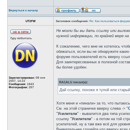
Вернуться к началу
UT2FW
Заголовок сообщения:
Re: Как пользоваться форум
Не могли бы вы дать ссылку или выложи
нужной информации, по крайней мере на
Гуру поболтать
К сожалению, чего мне не хотелось чтоб
обижаться, если вы не обнаружите каки
форуме пользователей есть вверху ссы
Для заинтересованных в полезной соста
бы более удобен.
Зарегистрирован:
09 ноя
2007, 14:22
RA1ALU писал(а):
Сообщения:
1643
Фотографии:
267
Дай ссылку, похоже я тупой или старый
Хотя меня и «пинали» за то, что пытаюс
См. на этой страничке вверху слева -> "
"
Усилители
" - вывалится два типа усилко
ссылку "
Усилители
" - а потом на той с
усилителей, ну а там вже всё для уровня 
Внимательнее глазейте что вверху всех