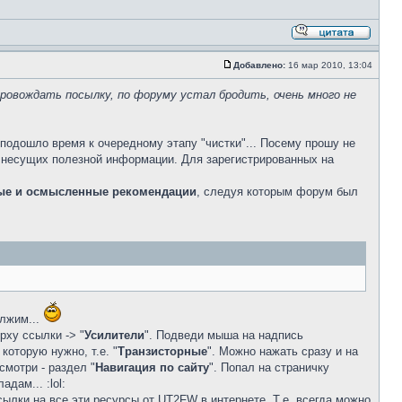
Добавлено:
16 мар 2010, 13:04
провождать посылку, по форуму устал бродить, очень много не
подошло время к очередному этапу "чистки"... Посему прошу не
е несущих полезной информации. Для зарегистрированных на
ые и осмысленные рекомендации
, следуя которым форум был
олжим...
рху ссылки -> "
Усилители
". Подведи мыша на надпись
которую нужно, т.е. "
Транзисторные
". Можно нажать сразу и на
смотри - раздел "
Навигация по сайту
". Попал на страничку
дам... :lol:
ылки на все эти ресурсы от UT2FW в интернете. Т.е. всегда можно