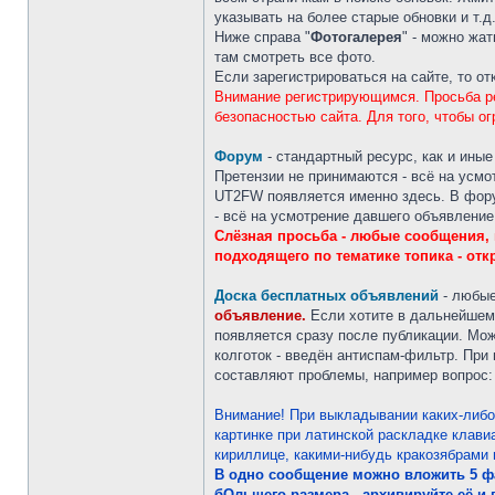
указывать на более старые обновки и т.
Ниже справа "
Фотогалерея
" - можно жа
там смотреть все фото.
Если зарегистрироваться на сайте, то о
Внимание регистрирующимся. Просьба ре
безопасностью сайта. Для того, чтобы о
Форум
- стандартный ресурс, как и ины
Претензии не принимаются - всё на усм
UT2FW появляется именно здесь. В фору
- всё на усмотрение давшего объявление.
Слёзная просьба - любые сообщения, к
подходящего по тематике топика - отк
Доска бесплатных объявлений
- любые
объявление.
Если хотите в дальнейшем 
появляется сразу после публикации. Мож
колготок - введён антиспам-фильтр. При
составляют проблемы, например вопрос: 
Внимание! При выкладывании каких-либо 
картинке при латинской раскладке клави
кириллице, какими-нибудь кракозябрами
В одно сообщение можно вложить 5 ф
бОльшего размера - архивируйте её и