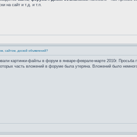
и на сайт и т.д. и т.п.
ом, сайтом, доской объявлений?
вали картинки-файлы в форум в январе-феврале-марте 2010г. Просьба п
которых часть вложений в форуме была утеряна. Вложений было немног