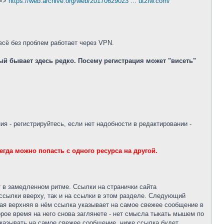
 =>
https://web.archive.org/web/20170629023 ... ut2fw.com/
всё без проблем работает через VPN.
ый бывает здесь редко. Посему регистрация может "висеть"
я - регистрируйтесь, если нет надобности в редактировании -
гда можно попасть с одного ресурса на другой.
т в замедленном ритме. Ссылки на странички сайта
а ссылки вверху, так и на ссылки в этом разделе. Следующий
мая верхняя в нём ссылка указывает на самое свежее сообщение в
орое время на него снова заглянете - нет смысла тыкать мышем по
указывать на самое свежее сообщение, ниже ссылка будет