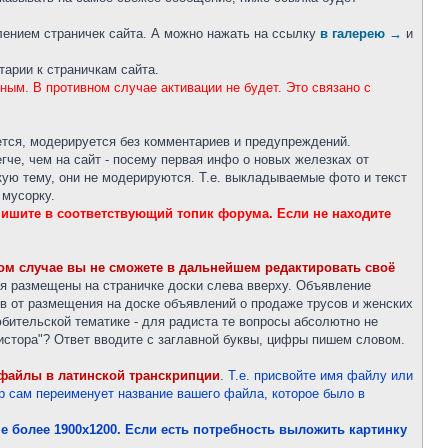
лением страничек сайта. А можно нажать на ссылку
в галерею →
и
тарии к страничкам сайта.
ым. В противном случае активации не будет. Это связано с
ется, модерируется без комментариев и предупреждений.
че, чем на сайт - посему первая инфо о новых железках от
кую тему, они не модерируются. Т.е. выкладываемые фото и текст
 мусорку.
 пишите в соответствующий топик форума. Если не находите
том случае вы не сможете в дальнейшем редактировать своё
ия размещены на страничке доски слева вверху. Объявление
в от размещения на доске объявлений о продаже трусов и женских
юбительской тематике - для радиста те вопросы абсолютно не
истора"? Ответ вводите с заглавной буквы, цифры пишем словом.
 файлы в латинской транскрипции
. Т.е. присвойте имя файлу или
ер сам переименует название вашего файла, которое было в
более 1900х1200. Если есть потребность выложить картинку