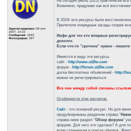
На сегодня (июль 2023) практически всё
Возможно, придумаю как всё восстановить
В 2024г все ресурсы были восстановлен
Прилетели очередные засады скорее всег
Зарегистрирован:
09 ноя
2007, 14:22
Сообщения:
1643
Инфо для тех кто впервые регистриру
Фотографии:
267
дооолго.
Если что-то "срочное" нужно - пишит
Имеются в виду эти ресурсы:
сайт -
http://www.ut2fw.com
форум -
http://forum.ut2fw.com
доска бесплатных объявлений -
http://b
можно не регистрироваться
Все они между собой связаны ссылкам
Особенности этих ресурсов.
Сайт
- это основной ресурс. Но для мен
продублированы разделом справа "
Нави
справа ниже раздел "
Обзор форума
" ук
форуме. Для чего это сделано? А для то
всем страничкам в поиске обновок. Жмит