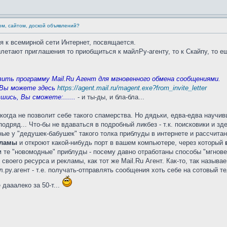
ом, сайтом, доской объявлений?
я к всемирной сети Интернет, посвящается.
етают приглашения то приобщиться к майлРу-агенту, то к Скайпу, то ещё 
ить программу Mail.Ru Агент для мгновенного обмена сообщениями.
 Вы можете здесь
https://agent.mail.ru/magent.exe?from_invite_letter
шись, Вы сможете:......
- и ты-ды, и бла-бла...
икогда не позволит себе такого спамерства. Но дядьки, едва-едва науч
дряд... Что-бы не вдаваться в подробный ликбез - т.к. поисковики и зд
е у "дедушек-бабушек" такого толка приблуды в интернете и рассчитаны
кламы
и откроют какой-нибудь порт в вашем компьютере, через который
м те "новомодные" приблуды - посему давно отработаны способы "мгнов
своего ресурса и рекламы, как тот же Mail.Ru Агент. Как-то, так назыв
ру.агент - т.е. получать-отправлять сообщения хоть себе на сотовый те
дааалеко за 50-т...