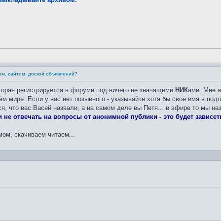
ом, сайтом, доской объявлений?
оторая регистрируется в форуме под ничего не значащими
НИК
ами. Мне а
ём мире. Если у вас нет позывного - указывайте хотя бы своё имя в под
ся, что вас Васей назвали, а на самом деле вы Петя... в эфире то мы н
 не отвечать на вопросы от анонимной публики - это будет зависеть
ом, скачиваем читаем...