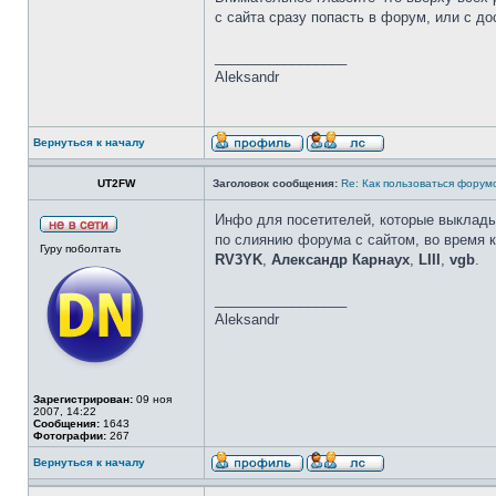
с сайта сразу попасть в форум, или с доск
_________________
Aleksandr
Вернуться к началу
UT2FW
Заголовок сообщения:
Re: Как пользоваться форум
Инфо для посетителей, которые выклады
по слиянию форума с сайтом, во время 
Гуру поболтать
RV3YK
,
Александр Карнаух
,
LIII
,
vgb
.
_________________
Aleksandr
Зарегистрирован:
09 ноя
2007, 14:22
Сообщения:
1643
Фотографии:
267
Вернуться к началу