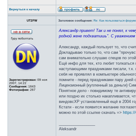
Вернуться к началу
UT2FW
Заголовок сообщения:
Re: Как пользоваться форум
Александр привет! Так и не понял, к че
родной жене подхватишь". С уважением
Гуру поболтать
Александр, каждый пользует то, что счи
Докладываю только то, что сам "прочувс
сам внимательно слушаю спецов по этой
Ещё инфо для тех, кто любит толкаться 
наступающими праздниками писали, т.к. 
себя не проявлял в компьютере обычного 
помните - перед праздниками пару дней 
Зарегистрирован:
09 ноя
2007, 14:22
Лицензионный (купленный за деньги) Сима
Сообщения:
1643
Фотографии:
267
Понятное дело - повидимому те антивиру
или поздно их столько накапливается, ч
виндовсХР установленный ещё в 2004 го
Кстати - если появится желание поглазе
можно по этой ссылке скачать =>
https:/
_________________
Aleksandr