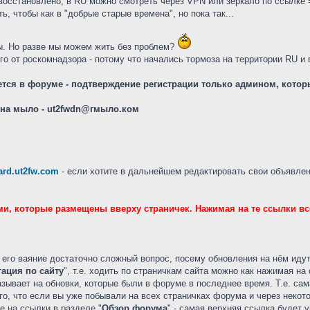
 восстановлено, в RU можно смотреть через VPN или зеркало по ссылке
, чтобы как в "добрые старые времена", но пока так...
ы. Но разве мы можем жить без проблем?
о от роскомнадзора - потому что начались тормоза на территории RU и 
ется в форуме - подтверждение регистрации только админом, котор
е на мыло - ut2fwdn@гмыло.ком
oard.ut2fw.com
- если хотите в дальнейшем редактировать свои объявлени
и, которые размещены вверху страничек. Нажимая на те ссылки все
я его ваяние достаточно сложный вопрос, посему обновления на нём иду
гация по сайту
", т.е. ходить по страничкам сайта можно как нажимая н
азывает на обновки, которые были в форуме в последнее время. Т.е. са
го, что если вы уже побывали на всех страничках форума и через некот
е на ссылки в разделе "
Обзор форума
" - самая верхняя ссылка будет 