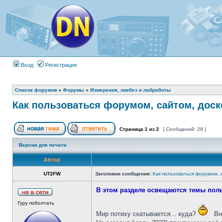
Вход
Регистрация
Список форумов
»
Форумы
»
Измерения, ликбез и лабработы
Как пользоваться форумом, сайтом, дос
Страница
1
из
2
[ Сообщений: 28 ]
Версия для печати
Автор
UT2FW
Заголовок сообщения:
Как пользоваться форумом, 
В этом разделе освещаются темы поль
Гуру поболтать
Мир потиху скатывается... куда?
Вна