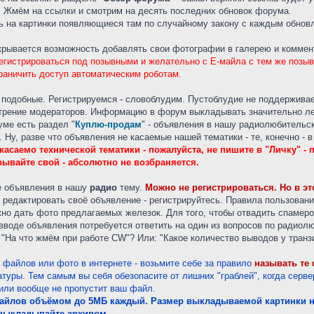
д. Жмём на ссылки и смотрим на десять последних обновок форума.
ть на картинки появляющиеся там по случайному закону с каждым обнов
ткрывается возможность добавлять свои фотографии в галерею и коммен
гистрироваться под позывными и желательно с Е-майла с тем же позывн
граничить доступ автоматическим роботам.
е подобные. Регистрируемся - словоблудим. Пустоблудие не поддержива
отрение модераторов. Информацию в форум выкладывать значительно лег
ме есть раздел "
Куплю-продам
" - объявления в нашу радиолюбительс
 Ну, разве что объявления не касаемые нашей тематики - те, конечно - в
асаемо технической тематики - пожалуйста, не пишите в "Личку" -
рывайте свой - абсолютно не возбраняется.
 объявления в нашу
радио
тему.
Можно не регистрироваться. Но в э
редактировать своё объявление - регистрируйтесь. Правила пользован
но дать фото предлагаемых железок. Для того, чтобы отвадить спамеро
 вводе объявления потребуется ответить на один из вопросов по радиол
"На что жмём при работе CW"? Или: "Какое количество выводов у транз
файлов или фото в интернете - возьмите себе за правило
называть те
атуры. Тем самым вы себя обезопасите от лишних "граблей", когда серв
 или вообще не пропустит ваш файл.
айлов объёмом до 5МБ каждый. Размер выкладываемой картинки не 
 выкладывайте архивом.