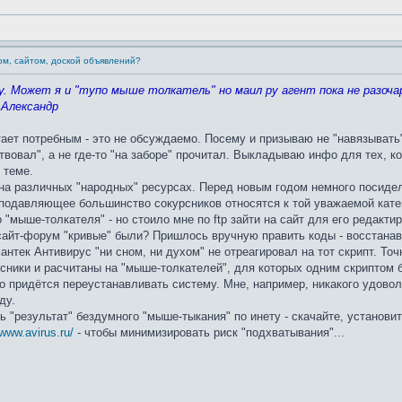
ом, сайтом, доской объявлений?
му. Может я и "тупо мыше толкатель" но маил ру агент пока не разочар
 Александр
тает потребным - это не обсуждаемо. Посему и призываю не "навязывать"
твовал", а не где-то "на заборе" прочитал. Выкладываю инфо для тех, 
 теме.
на различных "народных" ресурсах. Перед новым годом немного посидел
подавляющее большинство сокурсников относятся к той уважаемой катего
"мыше-толкателя" - но стоило мне по ftp зайти на сайт для его редактир
сайт-форум "кривые" были? Пришлось вручную править коды - восстанав
нтек Антивирус "ни сном, ни духом" не отреагировал на тот скрипт. То
сники и расчитаны на "мыше-толкателей", для которых одним скриптом 
то придётся переустанавливать систему. Мне, например, никакого удово
ду.
ть "результат" бездумного "мыше-тыкания" по инету - скачайте, установ
/www.avirus.ru/
- чтобы минимизировать риск "подхватывания"...