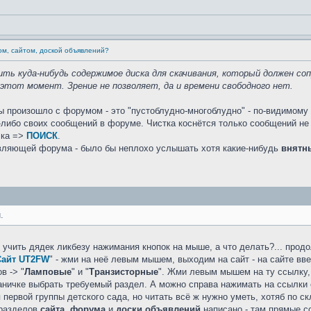
ом, сайтом, доской объявлений?
ть куда-нибудь содержимое диска для скачивания, который должен со
 этот момент. Зрение не позволяет, да и времени свободного нет.
ы произошло с форумом - это "пустоблудно-многоблудно" - по-видимому 
х-либо своих сообщений в форуме. Чистка коснётся только сообщений н
лка =>
ПОИСК
.
вляющей форума - было бы неплохо услышать хотя какие-нибудь
внятн
.
ь учить дядек ликбезу нажимания кнопок на мыше, а что делать?... прод
Сайт UT2FW
" - жми на неё левым мышем, выходим на сайт - на сайте вве
в -> "
Ламповые
" и "
Транзисторные
". Жми левым мышем на ту ссылку, 
траничке выбрать требуемый раздел. А можно справа нажимать на ссылки 
первой группы детского сада, но читать всё ж нужно уметь, хотяб по скла
 разделов
сайта
,
форума
и
доски объявлений
написано - там прямые сс