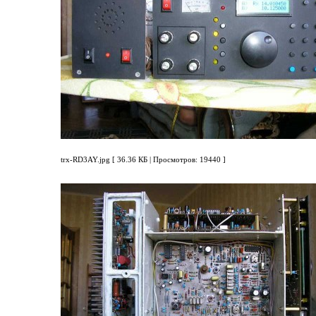
trx-RD3AY.jpg [ 36.36 КБ | Просмотров: 19440 ]