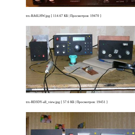
trx-RA6LHW.jpg [ 114.67 КБ | Просмотров: 19470 ]
trx-RD3DY-all_view.jpg [ 57.6 КБ | Просмотров: 19451 ]