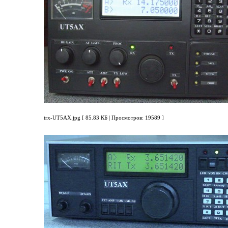
trx-UT5AX.jpg [ 85.83 КБ | Просмотров: 19589 ]