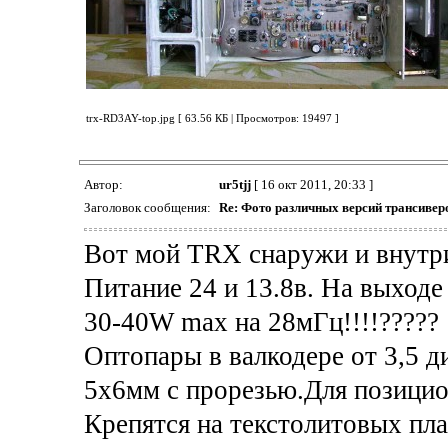
trx-RD3AY-top.jpg [ 63.56 КБ | Просмотров: 19497 ]
Автор:
ur5tjj
[ 16 окт 2011, 20:33 ]
Заголовок сообщения:
Re: Фото различных версий трансивер
Вот мой TRX снаружи и внутри
Питание 24 и 13.8в. На выходе
30-40W max на 28мГц!!!!?????
Оптопары в валкодере от 3,5 
5х6мм с прорезью.Для позицио
Крепятся на текстолитовых пл