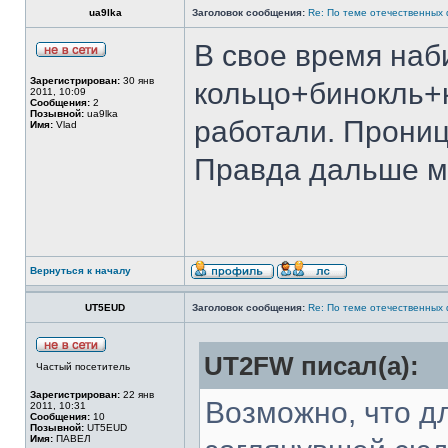
ua9lka
Заголовок сообщения:
Re: По теме отечественных
В свое время наб
Зарегистрирован:
30 янв
кольцо+бинокль+
2011, 10:09
Сообщения:
2
Позывной:
ua9lka
работали. Прониц
Имя:
Vlad
Правда дальше м
Вернуться к началу
UT5EUD
Заголовок сообщения:
Re: По теме отечественных
UT2FW писал(а):
Частый посетитель
Зарегистрирован:
22 янв
Возможно, что д
2011, 10:31
Сообщения:
10
Позывной:
UT5EUD
Имя:
ПАВЕЛ