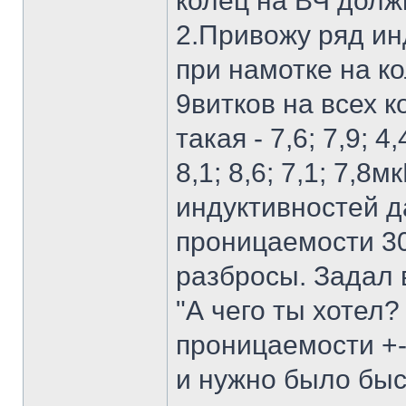
колец на ВЧ должн
2.Привожу ряд ин
при намотке на к
9витков на всех к
такая - 7,6; 7,9; 4,4
8,1; 8,6; 7,1; 7,
индуктивностей д
проницаемости 30
разбросы. Задал в
"А чего ты хотел
проницаемости +
и нужно было быс