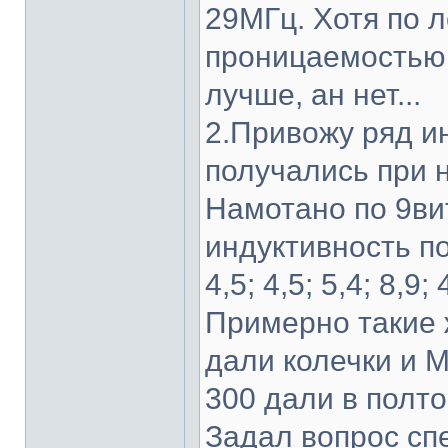
29МГц. Хотя по 
проницаемостью 
лучше, ан нет...
2.Привожу ряд и
получались при 
Намотано по 9вит
индуктивность пол
4,5; 4,5; 5,4; 8,9; 
Примерно такие 
дали колечки и 
300 дали в полт
Задал вопрос спе