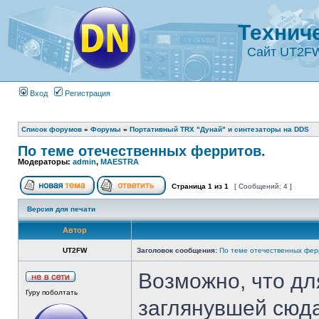
Технич
Сайт UT2F
Вход
Регистрация
Список форумов
»
Форумы
»
Портативный TRX "Дунай" и синтезаторы на DDS
По теме отечественных ферритов.
Модераторы:
admin
,
MAESTRA
Страница
1
из
1
[ Сообщений: 4 ]
Версия для печати
Автор
UT2FW
Заголовок сообщения:
По теме отечественных фер
Возможно, что дл
Гуру поболтать
заглянувшей сюда