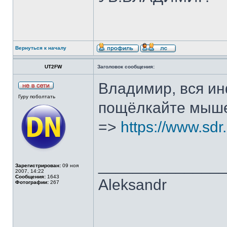
Вернуться к началу
UT2FW
Заголовок сообщения:
Владимир, вся ин
Гуру поболтать
пощёлкайте мышем
=>
https://www.sdr
______________
Зарегистрирован:
09 ноя
2007, 14:22
Сообщения:
1643
Aleksandr
Фотографии:
267