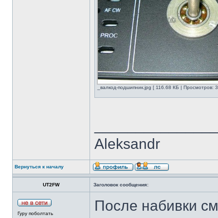
_валкод-подшипник.jpg [ 116.68 КБ | Просмотров: 3
______________
Aleksandr
Вернуться к началу
UT2FW
Заголовок сообщения:
После набивки см
Гуру поболтать