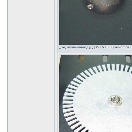
_подшипник-валкода.jpg [ 22.85 КБ | Просмотров: 3