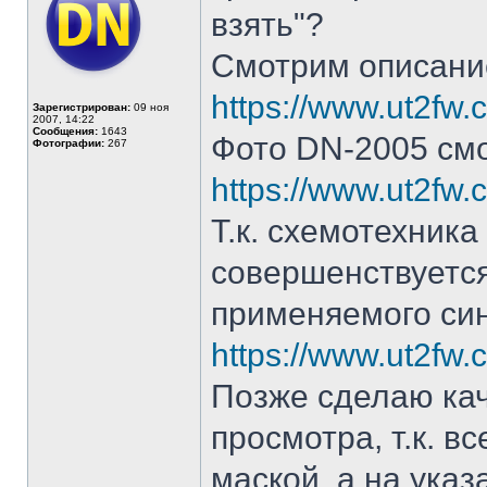
взять"?
Смотрим описание
https://www.ut2fw
Зарегистрирован:
09 ноя
2007, 14:22
Сообщения:
1643
Фото DN-2005 смо
Фотографии:
267
https://www.ut2fw
Т.к. схемотехник
совершенствуется
применяемого син
https://www.ut2fw
Позже сделаю ка
просмотра, т.к. в
маской, а на указ