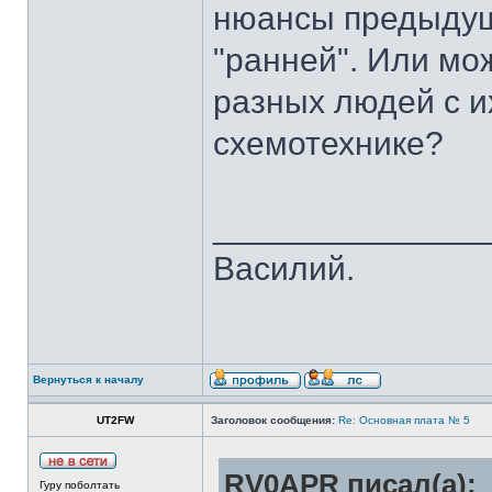
нюансы предыдуще
"ранней". Или мо
разных людей с и
схемотехнике?
______________
Василий.
Вернуться к началу
UT2FW
Заголовок сообщения:
Re: Основная плата № 5
RV0APR писал(а):
Гуру поболтать