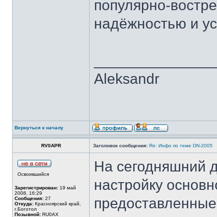
популярно-востр
надёжностью и ус
______________
Aleksandr
Вернуться к началу
RV0APR
Заголовок сообщения:
Re: Инфо по теме DN-2005
На сегодняшний 
Освоившийся
настройку основн
Зарегистрирован:
19 май
2008, 16:29
предоставленные 
Сообщения:
27
Откуда:
Красноярский край,
г.Боготол
Позывной:
RU0AX