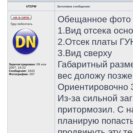
UT2FW
Заголовок сообщения:
Обещанное фото 
Гуру поболтать
1.Вид отсека осн
2.Отсек платы ГУ
3.Вид сверху
Габаритный разм
Зарегистрирован:
09 ноя
2007, 14:22
Сообщения:
1643
вес доложу позже 
Фотографии:
267
Ориентировочно 3
Из-за сильной за
притормозил. С н
планирую попасть
продвинуть эту т