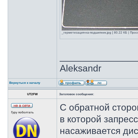
_герметизация-на-подшипник.jpg [ 80.22 КБ | Прос
______________
Aleksandr
Вернуться к началу
UT2FW
Заголовок сообщения:
С обратной стор
Гуру поболтать
в которой запрес
насаживается дис