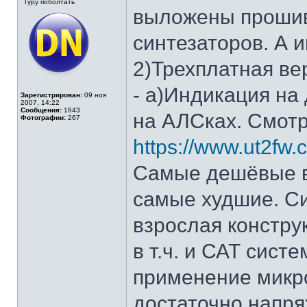
Гуру поболтать
выложены прошив
синтезаторов. А 
2)Трехплатная ве
- а)Индикация на
Зарегистрирован:
09 ноя
2007, 14:22
Сообщения:
1643
на АЛСках. Смотр
Фотографии:
267
https://www.ut2fw
Самые дешёвые ве
самые худшие. Си
взрослая констру
в т.ч. и САТ сист
применение микро
достаточно напря