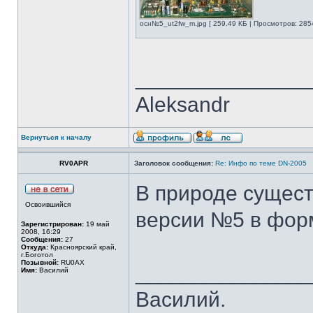
осн№5_ut2fw_m.jpg [ 259.49 КБ | Просмотров: 285
______________
Aleksandr
Вернуться к началу
RV0APR
Заголовок сообщения:
Re: Инфо по теме DN-2005
В природе сущест
Освоившийся
версии №5 в форм
Зарегистрирован:
19 май
2008, 16:29
Сообщения:
27
Откуда:
Красноярский край,
г.Боготол
Позывной:
RU0AX
______________
Имя:
Василий
Василий.