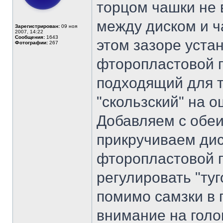
торцом чашки не 
между диском и ч
Зарегистрирован:
09 ноя
2007, 14:22
Сообщения:
1643
этом зазоре уста
Фотографии:
267
фторопластовой п
подходящий для т
"скользский" на 
Добавляем с обеи
прикручиваем дис
фторопластовой 
регулировать "ту
помимо самзки в 
внимание на голо