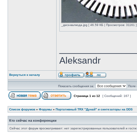
_диск-валкода.jpg [ 46.59 КБ | Просмотров: 31161 ]
______________
Aleksandr
Вернуться к началу
Показать сообщения за:
Поле 
Страница
1
из
12
[ Сообщений: 167 ]
Список форумов
»
Форумы
»
Портативный TRX "Дунай" и синтезаторы на DDS
Кто сейчас на конференции
Сейчас этот форум просматривают: нет зарегистрированных пользователей и гости: