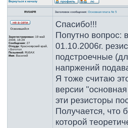
Вернуться к началу
RV0APR
Заголовок сообщения:
Основная плата № 5
Спасибо!!!
Освоившийся
Попутно вопрос: в
Зарегистрирован:
19 май
2008, 16:29
01.10.2006г. рези
Сообщения:
27
Откуда:
Красноярский край,
г.Боготол
Позывной:
RU0AX
подстроечные (дл
Имя:
Василий
напржений подав
Я тоже считаю эт
версии "основная 
эти резисторы пос
Получается, что б
которой теоретич