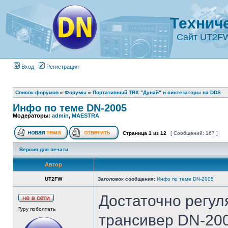
Технич
Сайт UT2F
Вход
Регистрация
Список форумов
»
Форумы
»
Портативный TRX "Дунай" и синтезаторы на DDS
Инфо по теме DN-2005
Модераторы:
admin
,
MAESTRA
Страница
1
из
12
[ Сообщений: 167 ]
Версия для печати
Автор
UT2FW
Заголовок сообщения:
Инфо по теме DN-2005
Достаточно регул
Гуру поболтать
трансивер DN-2005