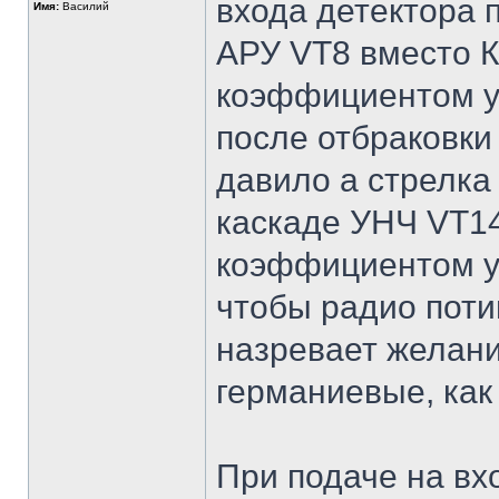
входа детектора
Имя:
Василий
АРУ VT8 вместо 
коэффициентом ус
после отбраковки
давило а стрелка
каскаде УНЧ VT1
коэффициентом ус
чтобы радио пот
назревает желан
германиевые, как
При подаче на вх