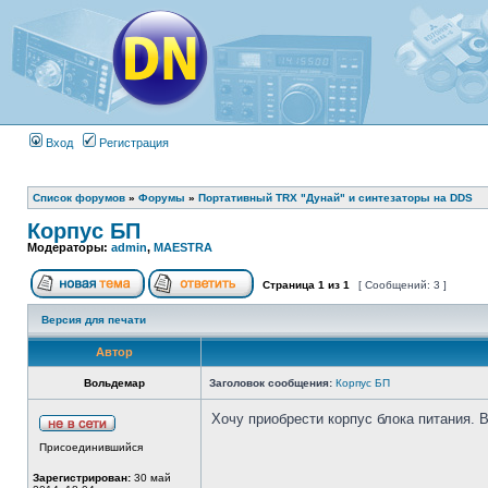
Вход
Регистрация
Список форумов
»
Форумы
»
Портативный TRX "Дунай" и синтезаторы на DDS
Корпус БП
Модераторы:
admin
,
MAESTRA
Страница
1
из
1
[ Сообщений: 3 ]
Версия для печати
Автор
Вольдемар
Заголовок сообщения:
Корпус БП
Хочу приобрести корпус блока питания. 
Присоединившийся
Зарегистрирован:
30 май