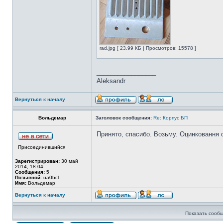
rad.jpg [ 23.99 КБ | Просмотров: 15578 ]
_________________
Aleksandr
Вернуться к началу
Вольдемар
Заголовок сообщения:
Re: Корпус БП
Принято, спасибо. Возьму. Оцинковання 
Присоединившийся
Зарегистрирован:
30 май
2014, 18:04
Сообщения:
5
Позывной:
ua0bcl
Имя:
Вольдемар
Вернуться к началу
Показать сообщ