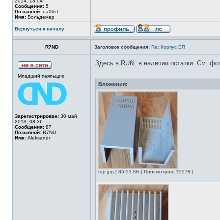
2014, 18:04
Сообщения:
5
Позывной:
ua0bcl
Имя:
Вольдемар
Вернуться к началу
R7ND
Заголовок сообщения:
Re: Корпус БП
Здесь в RU6L в наличии остатки. См. фот
Младший паяльщик
Вложения:
Зарегистрирован:
30 май
2013, 08:36
Сообщения:
87
Позывной:
R7ND
Имя:
Aleksandr
top.jpg [ 85.53 КБ | Просмотров: 15578 ]