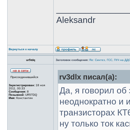
______________
Aleksandr
Вернуться к началу
ur5tdq
Заголовок сообщения:
Re: Синтез, ГСС, ГКЧ на ДД
rv3dlx писал(а):
Присоединившийся
Зарегистрирован:
18 ноя
Да, я говорил об
2011, 00:33
Сообщения:
8
Позывной:
UR5TDQ
Имя:
Константин
неоднократно и 
транзисторах КТ
ну только ток к