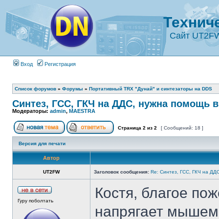
Технич
Сайт UT2F
Вход
Регистрация
Список форумов
»
Форумы
»
Портативный TRX "Дунай" и синтезаторы на DDS
Синтез, ГСС, ГКЧ на ДДС, нужна помощь в
Модераторы:
admin
,
MAESTRA
Страница
2
из
2
[ Сообщений: 18 ]
Версия для печати
Автор
UT2FW
Заголовок сообщения:
Re: Синтез, ГСС, ГКЧ на ДД
Костя, благое пож
Гуру поболтать
напрягает мышем 