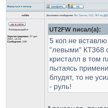
Вернуться к началу
rv3dlx
Заголовок сообщения:
Re: Синтез, ГСС, ГКЧ на ДД
UT2FW писал(а):
Разбирающийся
Зарегистрирован:
27 дек
5 коп не вставлю
2007, 14:18
Сообщения:
238
"левыми" КТ368 с
кристалл в том п
пытаясь применит
блудят, то не ус
- руль!