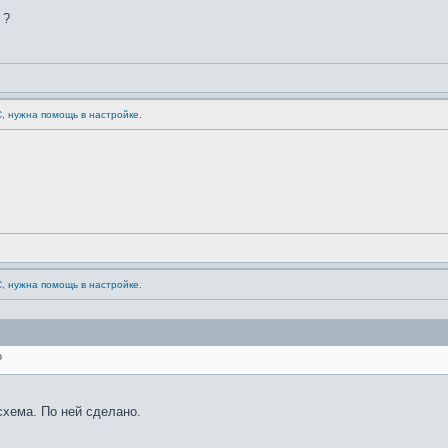
 ?
С, нужна помощь в настройке.
С, нужна помощь в настройке.
?
схема. По ней сделано.