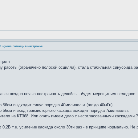
С, нужна помощь в настройке.
сцилл.
у работы (ограничено полосой осцилла), стала стабильная синусоида ра
ельзя поздно ночью настраивать девайсы - будет мерещиться неладное.
р 56ом выдходит синус порядка 40миливольт (аж до 40мГц).
 56ом и вход транзисторного каскада выходит порядка 7миливольт.
лителя на КТ368. Или опять имеем дело с несогласованными каскадами ?
 0,2В т.е. усиление каскада около 30ти раз - в принципе нормально. Не