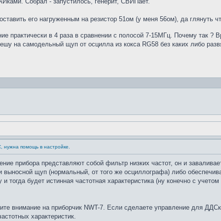
Йками. Собрал - запустилось, генерит, СВИПает.
ставить его нагруженным на резистор 51ом (у меня 56ом), да глянуть ч
ие практически в 4 раза в сравнении с полосой 7-15МГц. Почему так ? В
решу на самодельный щуп от осцилла из кокса RG58 без каких либо раз
С, нужна помощь в настройке.
ение прибора представляют собой фильтр низких частот, он и завалива
 выносной щуп (нормальный, от того же осциллографа) либо обеспечива
у и тогда будет истинная частотная характеристика (ну конечно с учето
тите внимание на приборчик NWT-7. Если сделаете управление для ДДСк
частотных характеристик.