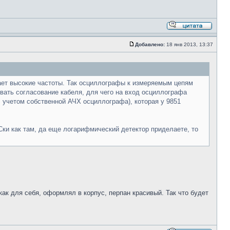
Добавлено:
18 янв 2013, 13:37
вает высокие частоты. Так осциллографы к измеряемым цепям
вать согласование кабеля, для чего на вход осциллографа
 с учетом собственной АЧХ осциллографа), которая у 9851
Ски как там, да еще логарифмический детектор приделаете, то
как для себя, оформлял в корпус, перпан красивый. Так что будет