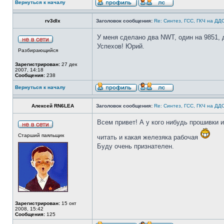
Вернуться к началу
rv3dlx
Заголовок сообщения:
Re: Синтез, ГСС, ГКЧ на ДД
У меня сделано два NWT, один на 9851, 
Успехов! Юрий.
Разбирающийся
Зарегистрирован:
27 дек
2007, 14:18
Сообщения:
238
Вернуться к началу
Алексей RN6LEA
Заголовок сообщения:
Re: Синтез, ГСС, ГКЧ на ДД
Всем привет! А у кого нибудь прошивки и
Старший паяльщик
читать и какая железяка рабочая
Буду очень признателен.
Зарегистрирован:
15 окт
2008, 15:42
Сообщения:
125