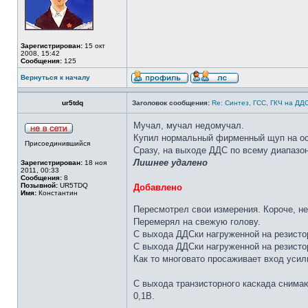
Зарегистрирован:
15 окт
2008, 15:42
Сообщения:
125
Вернуться к началу
ur5tdq
Заголовок сообщения:
Re: Синтез, ГСС, ГКЧ на ДД
Мучал, мучал недомучал.
Купил нормальный фирменный щуп на о
Присоединившийся
Сразу, на выходе ДДС по всему диапазон
Лишнее удалено
Зарегистрирован:
18 ноя
2011, 00:33
Сообщения:
8
Позывной:
UR5TDQ
Добавлено
Имя:
Константин
Пересмотрел свои измерения. Короче, н
Перемерял на свежую голову.
С выхода ДДСки нагруженной на резисто
С выхода ДДСки нагруженной на резистор
Как то многовато просаживает вход уси
С выхода транзисторного каскада снимаю
0,1В.