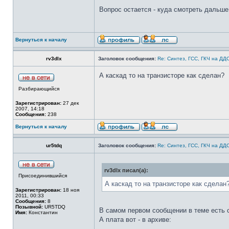
Вопрос остается - куда смотреть дальше
Вернуться к началу
rv3dlx
Заголовок сообщения:
Re: Синтез, ГСС, ГКЧ на ДД
А каскад то на транзисторе как сделан?
Разбирающийся
Зарегистрирован:
27 дек
2007, 14:18
Сообщения:
238
Вернуться к началу
ur5tdq
Заголовок сообщения:
Re: Синтез, ГСС, ГКЧ на ДД
rv3dlx писал(а):
Присоединившийся
А каскад то на транзисторе как сделан
Зарегистрирован:
18 ноя
2011, 00:33
Сообщения:
8
Позывной:
UR5TDQ
В самом первом сообщении в теме есть 
Имя:
Константин
А плата вот - в архиве: