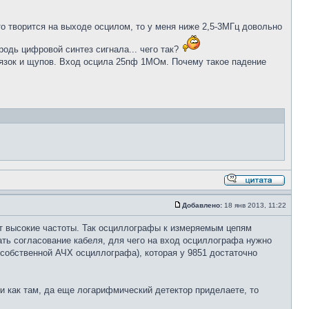
то творится на выходе осцилом, то у меня ниже 2,5-3МГц довольно
родь цифровой синтез сигнала... чего так?
вязок и щупов. Вход осцила 25пф 1МОм. Почему такое падение
Добавлено:
18 янв 2013, 11:22
ет высокие частоты. Так осциллографы к измеряемым цепям
ть согласование кабеля, для чего на вход осциллографа нужно
м собственной АЧХ осциллографа), которая у 9851 достаточно
и как там, да еще логарифмический детектор приделаете, то