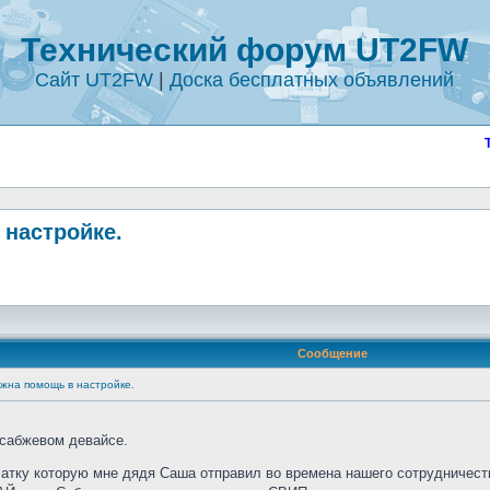
Технический форум UT2FW
Сайт UT2FW
|
Доска бесплатных объявлений
 настройке.
Сообщение
ужна помощь в настройке.
 сабжевом девайсе.
атку которую мне дядя Саша отправил во времена нашего сотрудничест