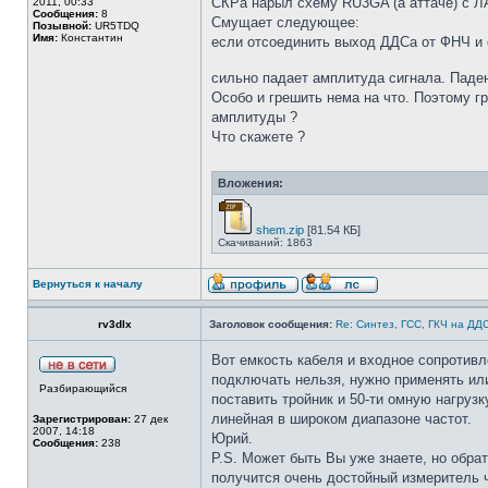
СКРа нарыл схему RU3GA (а аттаче) с ЛА
2011, 00:33
Сообщения:
8
Смущает следующее:
Позывной:
UR5TDQ
Имя:
Константин
если отсоединить выход ДДСа от ФНЧ и о
сильно падает амплитуда сигнала. Паден
Особо и грешить нема на что. Поэтому г
амплитуды ?
Что скажете ?
Вложения:
shem.zip
[81.54 КБ]
Скачиваний: 1863
Вернуться к началу
rv3dlx
Заголовок сообщения:
Re: Синтез, ГСС, ГКЧ на ДД
Вот емкость кабеля и входное сопротивл
подключать нельзя, нужно применять или
Разбирающийся
поставить тройник и 50-ти омную нагрузк
линейная в широком диапазоне частот.
Зарегистрирован:
27 дек
2007, 14:18
Юрий.
Сообщения:
238
P.S. Может быть Вы уже знаете, но обра
получится очень достойный измеритель 