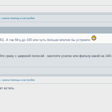
С, нужна помощь в настройке.
851. А так Мгц до 100 или чуть больше вполне бы устроило
те сразу с широкой полосой - захотите усилок или фильтр какой на 144 на
С, нужна помощь в настройке.
т встать.