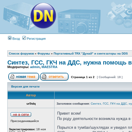
Вход
Регистрация
Список форумов
»
Форумы
»
Портативный TRX "Дунай" и синтезаторы на DDS
Синтез, ГСС, ГКЧ на ДДС, нужна помощь в
Модераторы:
admin
,
MAESTRA
Страница
1
из
2
[ Сообщений: 18 ]
Версия для печати
Автор
ur5tdq
Заголовок сообщения:
Синтез, ГСС, ГКЧ на ДДС, н
Привет всем!
По роду деятельности возникла нужда в
Присоединившийся
Порылся в тумбах\шухлядах и увидел пл
Зарегистрирован:
18 ноя