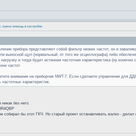
С, нужна помощь в настройке.
вление прибора представляют собой фильтр низких частот, он и завали
ли выносной щуп (нормальный, от того же осциллографа) либо обеспечи
 нагрузку и тогда будет истинная частотная характеристика (ну конечно
оне частот.
ратите внимание на приборчик NWT-7. Если сделаете управление для ДД
 частотных характеристик.
 никак без него.
 UR4QBP
не собирал бы этот ГКЧ. Но старый проект останавливать жалко - делал 