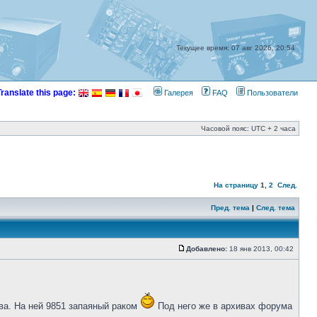
Текущее время: 07 авг 2026, 20:54
Translate this page:
Галерея
FAQ
Пользователи
Часовой пояс: UTC + 2 часа
На страницу
1
,
2
След.
Пред. тема
|
След. тема
Добавлено:
18 янв 2013, 00:42
ва. На ней 9851 запаяный раком
Под него же в архивах форума