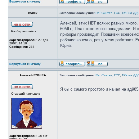
Вернуться к началу
rv3dlx
Заголовок сообщения:
Re: Синтез, ГСС, ГКЧ на ДД
Алексей, этих НВТ всяких разных много
60МГц. Плат тоже много понаделали. Я с
Разбирающийся
приборы производит. Прошивки всевозмож
рабочие конечно, раз у меня работают. 
Зарегистрирован:
27 дек
2007, 14:18
Юрий.
Сообщения:
238
Вернуться к началу
Алексей RN6LEA
Заголовок сообщения:
Re: Синтез, ГСС, ГКЧ на ДД
Я бы с самого простого и начал на ад98
Старший паяльщик
Зарегистрирован:
15 окт