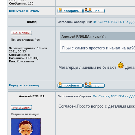
2008, 15:42
Сообщения:
125
Вернуться к началу
ur5tdq
Заголовок сообщения:
Re: Синтез, ГСС, ГКЧ на ДД
Алексей RN6LEA писал(а):
Присоединившийся
Я бы с самого простого и начал на ад9
Зарегистрирован:
18 ноя
2011, 00:33
Сообщения:
8
Позывной:
UR5TDQ
Имя:
Константин
Мегагерцы лишними не бывают
Делай
Вернуться к началу
Алексей RN6LEA
Заголовок сообщения:
Re: Синтез, ГСС, ГКЧ на ДД
Согласен.Просто вопрос с деталями може
Старший паяльщик