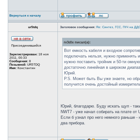
Вернуться к началу
ur5tdq
Заголовок сообщения:
Re: Синтез, ГСС, ГКЧ на ДД
rv3dlx писал(а):
Присоединившийся
Вот емкость кабеля и входное сопроти
Зарегистрирован:
18 ноя
подключать нельзя, нужно применять и
2011, 00:33
Сообщения:
8
нужно поставить тройник и 50-ти омную
Позывной:
UR5TDQ
достаточно линейная в широком диапаз
Имя:
Константин
Юрий.
P.S. Может быть Вы уже знаете, но об
получится очень достойный измеритель
Юрий, благодарю. Буду искать щуп - таки
NWT7 - уже начал собирать на плате от
Если б узнал про него немного раньше - 
два прибора.