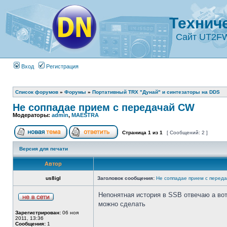
Технич
Сайт UT2F
Вход
Регистрация
Список форумов
»
Форумы
»
Портативный TRX "Дунай" и синтезаторы на DDS
Не соппадае прием с передачай CW
Модераторы:
admin
,
MAESTRA
Страница
1
из
1
[ Сообщений: 2 ]
Версия для печати
Автор
us8igl
Заголовок сообщения:
Не соппадае прием с перед
Непонятная история в SSB отвечаю а вот
можно сделать
Зарегистрирован:
06 ноя
2011, 13:36
Сообщения:
1