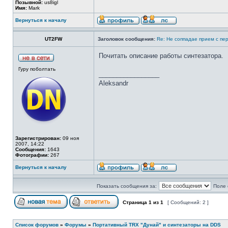
Позывной:
us8igl
Имя:
Mark
Вернуться к началу
UT2FW
Заголовок сообщения:
Re: Не соппадае прием с п
Почитать описание работы синтезатора.
Гуру поболтать
_________________
Aleksandr
Зарегистрирован:
09 ноя
2007, 14:22
Сообщения:
1643
Фотографии:
267
Вернуться к началу
Показать сообщения за:
Поле 
Страница
1
из
1
[ Сообщений: 2 ]
Список форумов
»
Форумы
»
Портативный TRX "Дунай" и синтезаторы на DDS