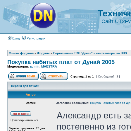
Технич
Сайт UT2F
Вход
Регистрация
Список форумов
»
Форумы
»
Портативный TRX "Дунай" и синтезаторы на DDS
Покупка набитых плат от Дунай 2005
Модераторы:
admin
,
MAESTRA
Страница
1
из
1
[ Сообщений: 3 ]
Версия для печати
Автор
Damex
Заголовок сообщения:
Покупка набитых плат от Ду
Александр есть з
Присоединившийся
постепенно из гот
Зарегистрирован:
24 дек