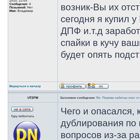
2010, 22:05
возник-Вы их отс
Сообщения:
4
Позывной:
Нет
Имя:
Владимир
сегодня я купил у
ДПФ и.т.д зарабо
спайки в кучу ва
будет опять подс
Вернуться к началу
UT2FW
Заголовок сообщения:
Re: Покупка набитых плат о
Чего и опасался, 
Гуру поболтать
дублирования по 
вопросов из-за р