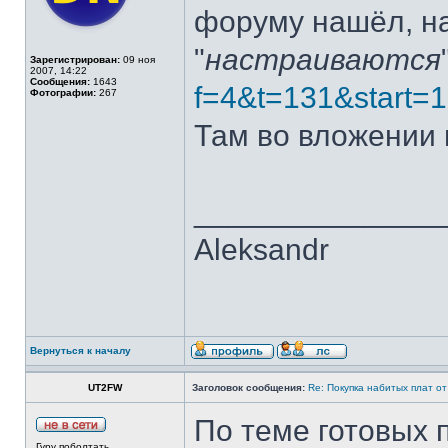
форуму нашёл, н
"
настраиваются
Зарегистрирован:
09 ноя
2007, 14:22
Сообщения:
1643
f=4&t=131&start=
Фотографии:
267
Там во вложении 
______________
Aleksandr
Вернуться к началу
UT2FW
Заголовок сообщения:
Re: Покупка набитых плат о
По теме готовых п
Гуру поболтать