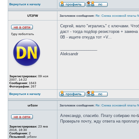
Вернуться к началу
UT2FW
Заголовок сообщения:
Re: Cхема основной платы 
Сергей, мало "игрались" с ключами. Что
даст - тогда подбор резисторов + замен
Гуру поболтать
0В - ищите откуда тот +V...
_________________
Aleksandr
Зарегистрирован:
09 ноя
2007, 14:22
Сообщения:
1643
Фотографии:
267
Вернуться к началу
ur5zov
Заголовок сообщения:
Re: Cхема основной платы 
Александр, спасибо. Плату собираю по-б
Проверьте почту, жду ответа на проплату
Зарегистрирован:
23 янв
2016, 18:30
Сообщения:
2
Позывной:
ur5zov