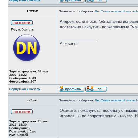
UT2FW
Заголовок сообщения:
Re: Cхема основной платы 
Андрей, если в осн. №5 запаяны исправн
достаточно накрутить по желаемому "ма
Гуру поболтать
_________________
Aleksandr
Зарегистрирован:
09 ноя
2007, 14:22
Сообщения:
1643
Фотографии:
267
Вернуться к началу
ur5zov
Заголовок сообщения:
Re: Cхема основной платы 
Окажите, пожалуйста, посильную помощь.
игрался +/- по сопротивлению - ничего. 
Зарегистрирован:
23 янв
2016, 18:30
Сообщения:
2
Позывной:
ur5zov
Имя:
Сергей