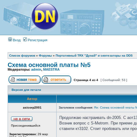
Вход
Регистрация
Список форумов
»
Форумы
»
Портативный TRX "Дунай" и синтезаторы на DDS
Cхема основной платы №5
Модераторы:
admin
,
MAESTRA
Страница
4
из
4
[ Сообщений: 53 ]
Версия для печати
Автор
asicorp2001
Заголовок сообщения:
Re: Cхема основной платы 
Продолжаю настраивать dn-2005. С аот137
Возник вопрос с S-Metrom. При приеме д
Присоединившийся
ставили кт3102. Стоит пробовать или про
Зарегистрирован:
29 мар