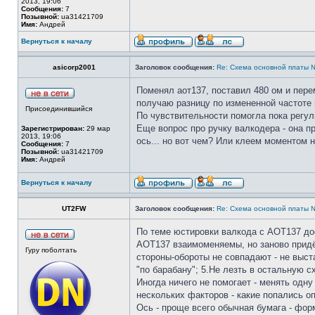
2013, 19:06
Сообщения:
7
Позывной:
ua31421709
Имя:
Андрей
Вернуться к началу
asicorp2001
Заголовок сообщения:
Re: Cхема основной платы 
Поменял аот137, поставил 480 ом и перем
получаю разницу по измененной частоте в
Присоединившийся
По чувствительности помогла пока регули
Еще вопрос про ручку валкодера - она пр
Зарегистрирован:
29 мар
2013, 19:06
ось... но вот чем? Или клеем моментом н
Сообщения:
7
Позывной:
ua31421709
Имя:
Андрей
Вернуться к началу
UT2FW
Заголовок сообщения:
Re: Cхема основной платы 
По теме юстировки валкода с АОТ137 дос
АОТ137 взаимоменяемы, но заново придёт
Гуру поболтать
стороны-обороты не совпадают - не выст
"по барабану"; 5.Не лезть в остальную 
Иногда ничего не помогает - менять одну
нескольких факторов - какие попались оп
Ось - проще всего обычная бумага - фор