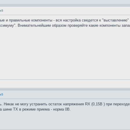
№5
ые и правильные компоненты - вся настройка сведется к "выставлению"
ксимуму". Внимательнейшим образом проверяйте какие компоненты запая
№5
 Никак не могу устранить остаток напряжения RX (0,15В ) при переход
На шине TX в режиме приема - норма 0В.