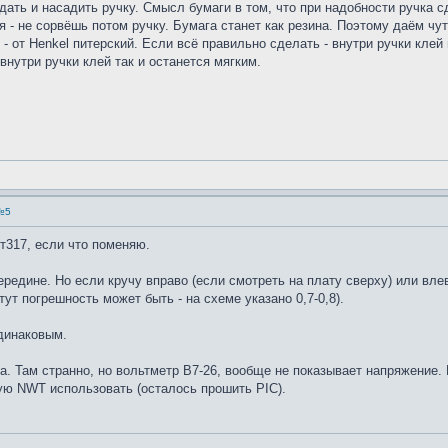
дать и насадить ручку. Смысл бумаги в том, что при надобности ручка с
 - не сорвёшь потом ручку. Бумага станет как резина. Поэтому даём чут
 от Henkel питерский. Если всё правильно сделать - внутри ручки клей 
 внутри ручки клей так и останется мягким.
№5
от317, если что поменяю.
середине. Но если кручу вправо (если смотреть на плату сверху) или вл
 тут погрешность может быть - на схеме указано 0,7-0,8).
одинаковым.
ьта. Там странно, но вольтметр В7-26, вообще не показывает напряжение
рую NWT использовать (осталось прошить PIC).