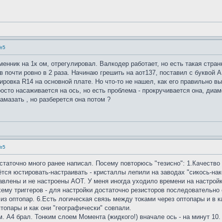
№5
енник на 1к ом, отрегулировал. Валкодер работает, но есть такая странно
 почти ровно в 2 раза. Начинаю грешить на аот137, поставил с буквой А,
ровка R14 на основной плате. Но что-то не нашел, как его правильно вы
осто насаживается на ось, но есть проблема - прокручивается она, диам
амазать , но разберется она потом ?
№5
таточно много ранее написал. Посему повторюсь "тезисно": 1.Качество с
ся юстировать-настраивать - кристаллы лепили на заводах "сикось-нако
авлены и не настроены АОТ. У меня иногда уходило времени на настройку
схему триггеров - для настройки достаточно резисторов последовательно
 из оптопар. 6.Есть логическая связь между токами через оптопары и в 
топары и как они "географически" совпали.
м. А4 брал. Тонким слоем Момента (жидкого!) вначале ось - на минут 10