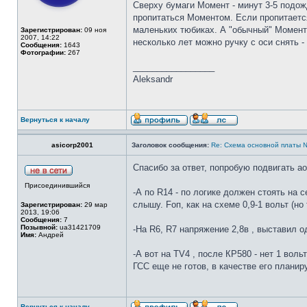
Сверху бумаги Момент - минут 3-5 подож
пропитаться Моментом. Если пропитается
маленьких тюбиках. А "обычный" Момент -
Зарегистрирован:
09 ноя
2007, 14:22
несколько лет можно ручку с оси снять -
Сообщения:
1643
Фотографии:
267
_________________
Aleksandr
Вернуться к началу
asicorp2001
Заголовок сообщения:
Re: Cхема основной платы 
Спасибо за ответ, попробую подвигать а
Присоединившийся
-А по R14 - по логике должен стоять на 
слышу. Fоп, как на схеме 0,9-1 вольт (но
Зарегистрирован:
29 мар
2013, 19:06
Сообщения:
7
Позывной:
ua31421709
-На R6, R7 напряжение 2,8в , выставил 
Имя:
Андрей
-А вот на TV4 , после КР580 - нет 1 вол
ГСС еще не готов, в качестве его плани
Вернуться к началу