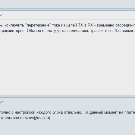
№5
бы исключить "перетекание" тока из цепей ТХ в RX - временно отсоедини
а транзисторов. Обычно в плату устанавливались транзисторы без всяко
№5
лочно с настройкой каждого блока отдельно. На данный момент на плате
 фильтров (ur5zov@mail/ru).