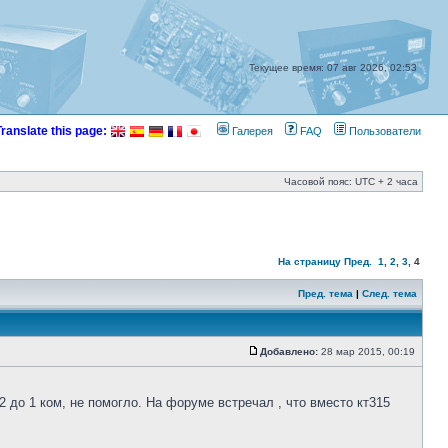
Текущее время: 07 авг 2026, 02:53
Translate this page:
Галерея
FAQ
Пользователи
Часовой пояс: UTC + 2 часа
На страницу
Пред.
1
,
2
,
3
,
4
Пред. тема
|
След. тема
Добавлено:
28 мар 2015, 00:19
 до 1 ком, не помогло. На форуме встречал , что вместо кт315