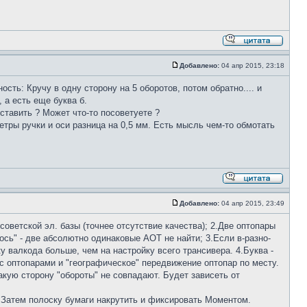
Добавлено:
04 апр 2015, 23:18
сть: Кручу в одну сторону на 5 оборотов, потом обратно.... и
 а есть еще буква б.
ставить ? Может что-то посоветуете ?
етры ручки и оси разница на 0,5 мм. Есть мысль чем-то обмотать
Добавлено:
04 апр 2015, 23:49
оветской эл. базы (точнее отсутствие качества); 2.Две оптопары
сь" - две абсолютно одинаковые АОТ не найти; 3.Если в-разно-
 валкода больше, чем на настройку всего трансивера. 4.Буква -
 с оптопарами и "географическое" передвижение оптопар по месту.
какую сторону "обороты" не совпадают. Будет зависеть от
. Затем полоску бумаги накрутить и фиксировать Моментом.