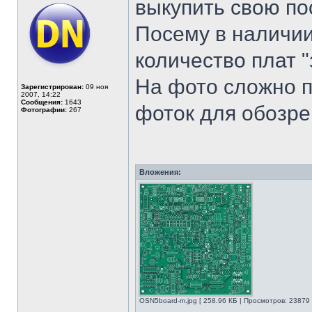
выкупить свою по
Посему в наличии
количество плат 
На фото сложно п
Зарегистрирован:
09 ноя
2007, 14:22
Сообщения:
1643
фоток для обозре
Фотографии:
267
Вложения:
OSN5board-m.jpg [ 258.96 КБ | Просмотров: 23879 