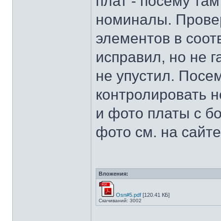
плат - посему там
номиналы. Прове
элементов в соот
исправил, но не 
не упустил. Посе
контролировать 
и фото платы с б
фото см. на сайте
Вложения:
Osn#5.pdf
[120.41 КБ]
Скачиваний: 3002