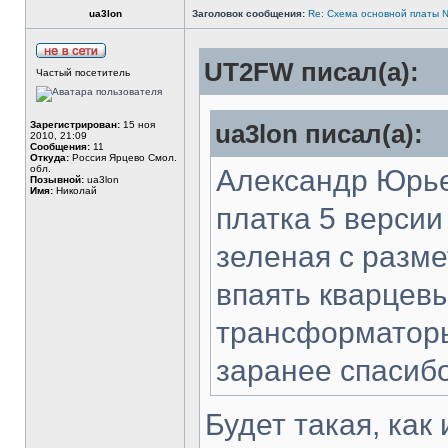
ua3lon
Заголовок сообщения:
Re: Cхема основной платы 
UT2FW писал(а):
Частый посетитель
Зарегистрирован:
15 ноя
ua3lon писал(а):
2010, 21:09
Сообщения:
11
Откуда:
Россия Ярцево Смол.
обл.
Александр Юрье
Позывной:
ua3lon
Имя:
Николай
платка 5 версии
зеленая с разме
впаять кварцевы
трансформаторы 
заранее спасиб
Будет такая, как 