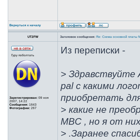
Вернуться к началу
UT2FW
Заголовок сообщения:
Re: Cхема основной платы 
Из переписки -
Гуру поболтать
> Здравствуйте А
pal с какими ло
приобретать для
Зарегистрирован:
09 ноя
2007, 14:22
Сообщения:
1643
> какие не преоб
Фотографии:
267
MBC , но я от ни
> .Заранее спаси