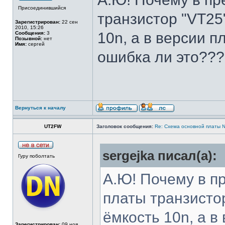
Присоединившийся
транзистор "VT25
Зарегистрирован:
22 сен
2010, 15:26
10n, а в версии п
Сообщения:
3
Позывной:
нет
Имя:
сергей
ошибка ли это??
Вернуться к началу
UT2FW
Заголовок сообщения:
Re: Cхема основной платы 
sergejka писал(а):
Гуру поболтать
А.Ю! Почему в п
платы транзистор
ёмкость 10n, а в
Зарегистрирован:
09 ноя