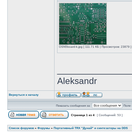
OSN5board-k.jpg [ 111.71 КБ | Просмотров: 23879 ]
______________
Aleksandr
Вернуться к началу
Показать сообщения за:
Поле 
Страница
1
из
4
[ Сообщений: 53 ]
Список форумов
»
Форумы
»
Портативный TRX "Дунай" и синтезаторы на DDS