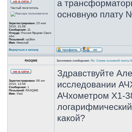
а трансформаторы
Частый посетитель
основную плату 
Зарегистрирован:
15 ноя
2010, 21:09
Сообщения:
11
Откуда:
Россия Ярцево Смол.
обл.
Позывной:
ua3lon
Имя:
Николай
Вернуться к началу
RA3QMS
Заголовок сообщения:
Re: Cхема основной платы 
Здравствуйте Але
Зарегистрирован:
08 окт
исследовании АЧ
2010, 13:08
Сообщения:
1
Позывной:
RA3QMS
АЧхометром Х1-3
Имя:
Vlad
логарифмический 
какой?