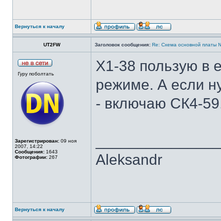
Вернуться к началу
UT2FW
Заголовок сообщения:
Re: Cхема основной платы 
Х1-38 пользую в 
Гуру поболтать
режиме. А если н
- включаю СК4-59
______________
Зарегистрирован:
09 ноя
2007, 14:22
Сообщения:
1643
Aleksandr
Фотографии:
267
Вернуться к началу