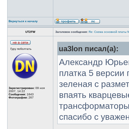
Вернуться к началу
UT2FW
Заголовок сообщения:
Re: Cхема основной платы 
ua3lon писал(а):
Гуру поболтать
Александр Юрьев
платка 5 версии 
зеленая с размет
Зарегистрирован:
09 ноя
2007, 14:22
впаять кварцевы
Сообщения:
1643
Фотографии:
267
трансформаторы и
спасибо с уваж