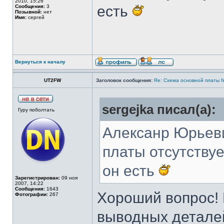
2010, 15:26
есть
Сообщения:
3
Позывной:
нет
Имя:
сергей
Вернуться к началу
UT2FW
Заголовок сообщения:
Re: Cхема основной платы 
sergejka писал(а):
Гуру поболтать
Алексанр Юрьеви
платы отсутствуе
он есть
Зарегистрирован:
09 ноя
2007, 14:22
Сообщения:
1643
Хороший вопрос! 
Фотографии:
267
выводных детале