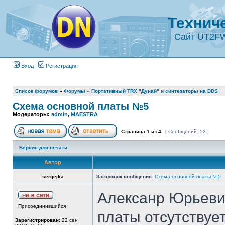
Технич
Сайт UT2F
Вход
Регистрация
Список форумов
»
Форумы
»
Портативный TRX "Дунай" и синтезаторы на DDS
Cхема основной платы №5
Модераторы:
admin
,
MAESTRA
Страница
1
из
4
[ Сообщений: 53 ]
Версия для печати
Автор
sergejka
Заголовок сообщения:
Cхема основной платы №5
Алексанр Юрьеви
Присоединившийся
платы отсутствуе
Зарегистрирован:
22 сен