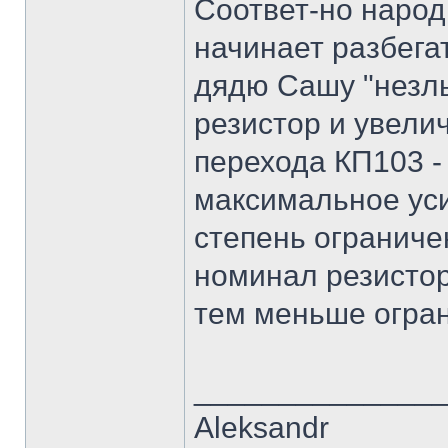
Соответ-но народ
начинает разбега
дядю Сашу "незлы
резистор и увели
перехода КП103 -
максимальное ус
степень ограниче
номинал резистор
тем меньше огра
______________
Aleksandr