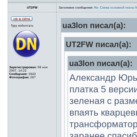
UT2FW
Заголовок сообщения:
Re: Cхема основной платы 
ua3lon писал(а):
Гуру поболтать
UT2FW писал(а):
ua3lon писал(а):
Зарегистрирован:
09 ноя
2007, 14:22
Сообщения:
1643
Александр Юрье
Фотографии:
267
платка 5 версии
зеленая с разм
впаять кварцев
трансформаторы
заранее спаси