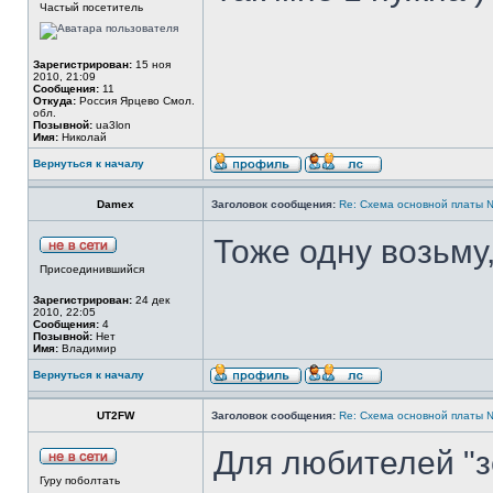
Частый посетитель
Зарегистрирован:
15 ноя
2010, 21:09
Сообщения:
11
Откуда:
Россия Ярцево Смол.
обл.
Позывной:
ua3lon
Имя:
Николай
Вернуться к началу
Damex
Заголовок сообщения:
Re: Cхема основной платы 
Тоже одну возьму
Присоединившийся
Зарегистрирован:
24 дек
2010, 22:05
Сообщения:
4
Позывной:
Нет
Имя:
Владимир
Вернуться к началу
UT2FW
Заголовок сообщения:
Re: Cхема основной платы 
Для любителей "з
Гуру поболтать