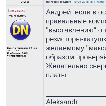
UT2FW
Заголовок сообщения:
Re: Cхема основной платы 
Андрей, если в о
Гуру поболтать
правильные компо
"выставлению" о
резисторы-катушк
желаемому "макс
Зарегистрирован:
09 ноя
2007, 14:22
Сообщения:
1643
образом проверяй
Фотографии:
267
Желательно свери
платы.
______________
Aleksandr