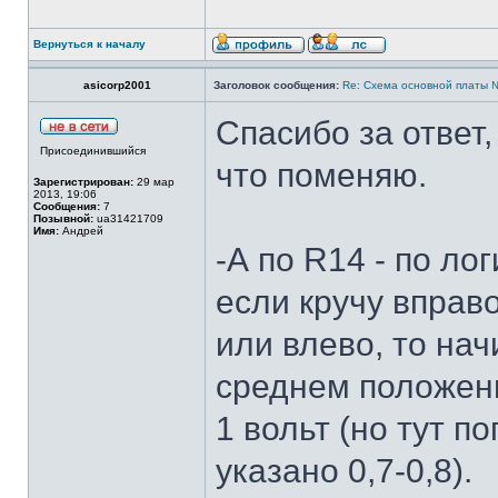
Вернуться к началу
asicorp2001
Заголовок сообщения:
Re: Cхема основной платы 
Спасибо за ответ,
Присоединившийся
что поменяю.
Зарегистрирован:
29 мар
2013, 19:06
Сообщения:
7
Позывной:
ua31421709
Имя:
Андрей
-А по R14 - по ло
если кручу вправо
или влево, то на
среднем положении
1 вольт (но тут п
указано 0,7-0,8).