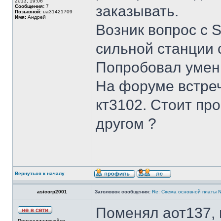
2013, 19:06
заказывать.
Сообщения:
7
Позывной:
ua31421709
Имя:
Андрей
Возник вопрос с 
сильной станции 
Попробовал умень
На форуме встреч
кт3102. Стоит пр
другом ?
Вернуться к началу
asicorp2001
Заголовок сообщения:
Re: Cхема основной платы 
Поменял аот137, 
Присоединившийся