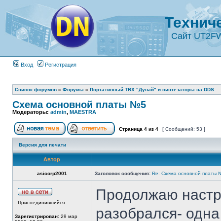
Технич
Сайт UT2F
Вход
Регистрация
Список форумов
»
Форумы
»
Портативный TRX "Дунай" и синтезаторы на DDS
Cхема основной платы №5
Модераторы:
admin
,
MAESTRA
Страница
4
из
4
[ Сообщений: 53 ]
Версия для печати
Автор
asicorp2001
Заголовок сообщения:
Re: Cхема основной платы 
Продолжаю настра
Присоединившийся
разобрался- одна 
Зарегистрирован:
29 мар