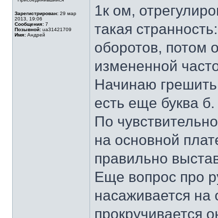
1к ом, отрегулиро
Зарегистрирован:
29 мар
2013, 19:06
такая странность:
Сообщения:
7
Позывной:
ua31421709
Имя:
Андрей
оборотов, потом о
измененной частот
Начинаю грешить н
есть еще буква б.
По чувствительно
на основной плате
правильно выстав
Еще вопрос про р
насаживается на о
прокручивается о