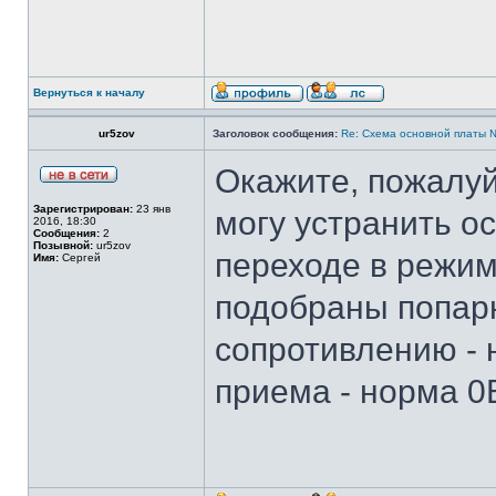
Вернуться к началу
ur5zov
Заголовок сообщения:
Re: Cхема основной платы 
Окажите, пожалуй
Зарегистрирован:
23 янв
могу устранить ос
2016, 18:30
Сообщения:
2
Позывной:
ur5zov
переходе в режим
Имя:
Сергей
подобраны попарн
сопротивлению - 
приема - норма 0