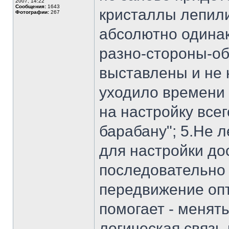
2007, 14:22
Сообщения:
1643
кристаллы лепили 
Фотографии:
267
абсолютно одинак
разно-стороны-об
выставлены и не 
уходило времени 
на настройку всег
барабану"; 5.Не л
для настройки до
последовательно 
передвижение опт
помогает - менять
логическая связь