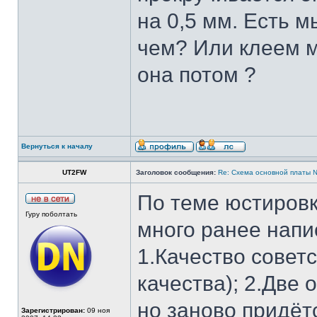
на 0,5 мм. Есть м
чем? Или клеем м
она потом ?
Вернуться к началу
UT2FW
Заголовок сообщения:
Re: Cхема основной платы 
По теме юстировк
Гуру поболтать
много ранее напи
1.Качество советс
качества); 2.Две
но заново придёт
Зарегистрирован:
09 ноя