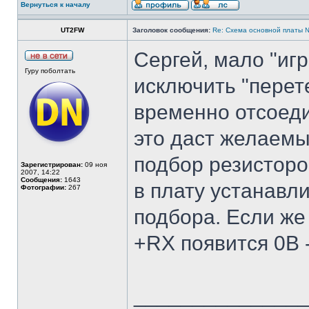
Вернуться к началу
UT2FW
Заголовок сообщения:
Re: Cхема основной платы 
Сергей, мало "иг
Гуру поболтать
исключить "перете
временно отсоеди
это даст желаемый
подбор резисторо
Зарегистрирован:
09 ноя
2007, 14:22
Сообщения:
1643
в плату устанавл
Фотографии:
267
подбора. Если же
+RX появится 0В -
______________