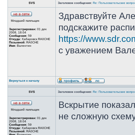
SVS
Заголовок сообщения:
Re: Пользовательские вопр
Здравствуйте Але
Младший паяльщик
подскажите распи
Зарегистрирован:
01 дек
2008, 18:04
https://www.sdr.com.
Сообщения:
59
Откуда:
Хабаровск RA0CHE
Позывной:
RA0CHE
Имя:
Валентин
с уважением Вал
Вернуться к началу
SVS
Заголовок сообщения:
Re: Пользовательские вопр
Вскрытие показал
Младший паяльщик
не сложную схему
Зарегистрирован:
01 дек
2008, 18:04
Сообщения:
59
Откуда:
Хабаровск RA0CHE
Позывной:
RA0CHE
Имя:
Валентин