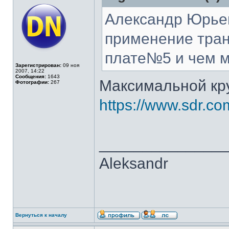
Александр Юрье
применение тран
плате№5 и чем м
Зарегистрирован:
09 ноя
2007, 14:22
Сообщения:
1643
Максимальной кру
Фотографии:
267
https://www.sdr.c
______________
Aleksandr
Вернуться к началу