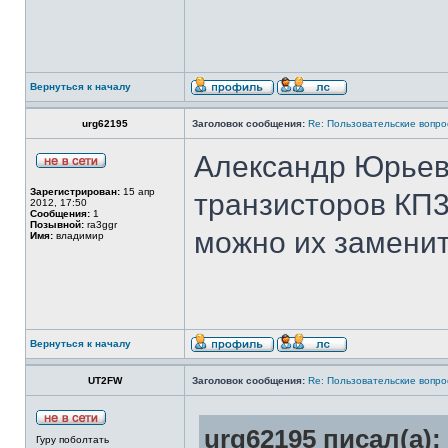
Вернуться к началу
urg62195
Заголовок сообщения:
Re: Пользовательские вопр
Александр Юрьев
Зарегистрирован:
15 апр
транзисторов КП
2012, 17:50
Сообщения:
1
Позывной:
ra3ggr
можно их замени
Имя:
владимир
Вернуться к началу
UT2FW
Заголовок сообщения:
Re: Пользовательские вопр
urg62195 писал(а):
Гуру поболтать