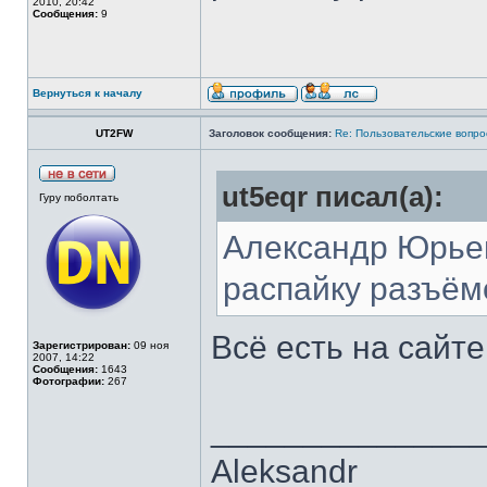
2010, 20:42
Сообщения:
9
Вернуться к началу
UT2FW
Заголовок сообщения:
Re: Пользовательские вопр
ut5eqr писал(а):
Гуру поболтать
Александр Юрьев
распайку разъём
Всё есть на сайт
Зарегистрирован:
09 ноя
2007, 14:22
Сообщения:
1643
Фотографии:
267
______________
Aleksandr