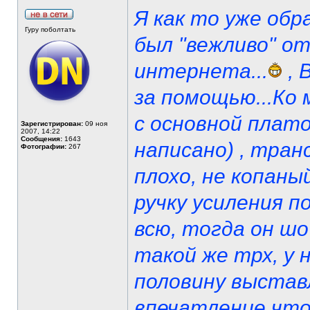
Я как то уже обр
Гуру поболтать
был "вежливо" о
интернета...
, 
за помощью...Ко 
с основной плато
Зарегистрирован:
09 ноя
2007, 14:22
Сообщения:
1643
написано) , тран
Фотографии:
267
плохо, не копаны
ручку усиления п
всю, тогда он ш
такой же трх, у 
половину выстав
впечатление что