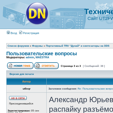
Технич
Сайт UT2F
Вход
Регистрация
Список форумов
»
Форумы
»
Портативный TRX "Дунай" и синтезаторы на DDS
Пользовательские вопросы
Модераторы:
admin
,
MAESTRA
Страница
3
из
3
[ Сообщений: 38 ]
Версия для печати
Автор
ut5eqr
Заголовок сообщения:
Re: Пользовательские вопр
Александр Юрьев
Присоединившийся
распайку разъёмо
Зарегистрирован:
05 сен