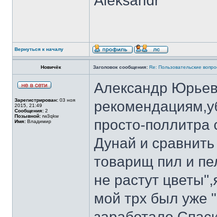
Aleksandr
Вернуться к началу
Новичёк
Заголовок сообщения:
Re: Пользовательские вопр
Александр Юрьев
Зарегистрирован:
03 ноя
рекомендациям,уб
2015, 21:49
Сообщения:
2
Позывной:
rw3qkw
просто-поллитра 
Имя:
Владимир
Дунай и сравнить
товарищ пил и пе
не растут цветы"
мой трх был уже 
заработало.Спаси