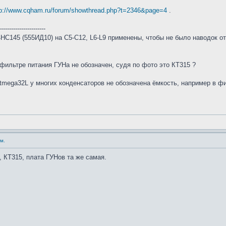
tp://www.cqham.ru/forum/showthread.php?t=2346&page=4
.
-----------------------
C145 (555ИД10) на С5-С12, L6-L9 применены, чтобы не было наводок от
фильтре питания ГУНа не обозначен, судя по фото это КТ315 ?
tmega32L у многих конденсаторов не обозначена ёмкость, например в фи
м.
 КТ315, плата ГУНов та же самая.