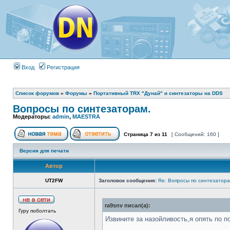
Вход
Регистрация
Список форумов
»
Форумы
»
Портативный TRX "Дунай" и синтезаторы на DDS
Вопросы по синтезаторам.
Модераторы:
admin
,
MAESTRA
Страница
7
из
11
[ Сообщений: 160 ]
Версия для печати
Автор
UT2FW
Заголовок сообщения:
Re: Вопросы по синтезатора
ra9snv писал(а):
Гуру поболтать
Извините за назойливость,я опять по 