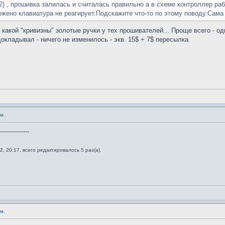
) , прошивка залилась и считалась правильно а в схеме контроллер раб
ложено клавиатура не реагирует.Подскажите что-то по этому поводу.Сама
 какой "кривизны" золотые ручки у тех прошивателей... Проще всего - о
окладывал - ничего не изменилось - экв. 15$ + 7$ пересылка.
м.
---------------
, 20:17, всего редактировалось 5 раз(а).
м.