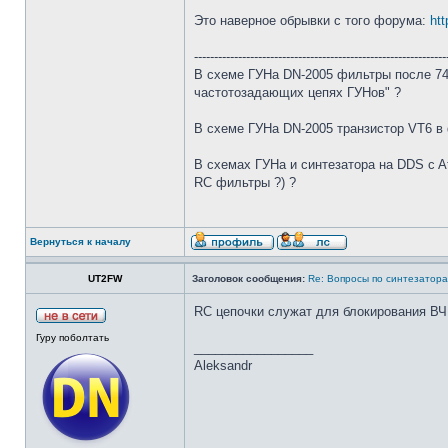
Это наверное обрывки с того форума:
ht
---------------------------------------------------------------
В схеме ГУНа DN-2005 фильтры после 74H
частотозадающих цепях ГУНов" ?
В схеме ГУНа DN-2005 транзистор VT6 в 
В схемах ГУНа и синтезатора на DDS c A
RC фильтры ?) ?
Вернуться к началу
UT2FW
Заголовок сообщения:
Re: Вопросы по синтезатора
RC цепочки служат для блокирования ВЧ,
Гуру поболтать
_________________
Aleksandr