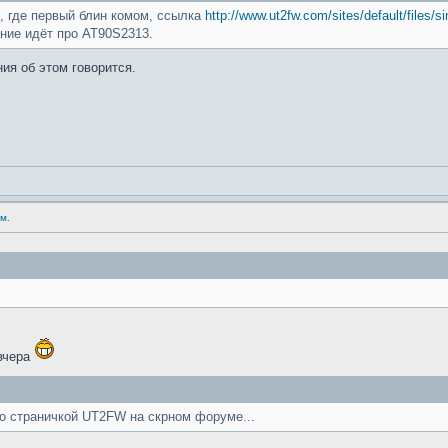
1, где первый блин комом, ссылка
http://www.ut2fw.com/sites/default/files/
ние идёт про AT90S2313.
ия об этом говорится.
м.
 вчера
со страничкой UT2FW на скрном форуме...