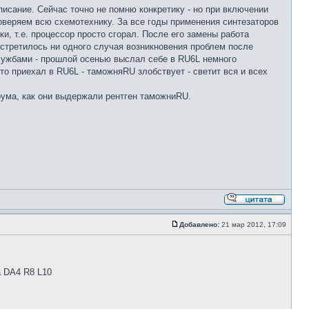
писание. Сейчас точно не помню конкретику - но при включении
роверяем всю схемотехнику. За все годы применения синтезаторов
ки, т.е. процессор просто сгорал. После его замены работа
встретилось ни одного случая возникновения проблем после
лужбами - прошлой осенью выслал себе в RU6L немного
то приехал в RU6L - таможняRU злобствует - светит вся и всех
рума, как они выдержали рентген таможниRU.
Добавлено:
21 мар 2012, 17:09
а DA4 R8 L10