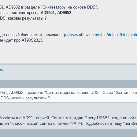
51, AD9832 в разделе "Синтезаторы на основе DDS".
товые синтезаторы на
AD9951, AD9952
.
DS, каковы результаты ?
 где первый блин комом, ссылка
http://www.ut2fw.com/sites/default/files/si
ие идёт про AT90S2313.
м.
851, AD9832 в разделе "Синтезаторы на основе DDS". Ваши "братья по 
 DDS, каковы результаты ?
работы и с AD99.. серией. Синтез тот отдан Олегу UR6EJ, когда он объя
влен "классический" синтез с петлёй ФАПЧ. Подробности в тему "погиб