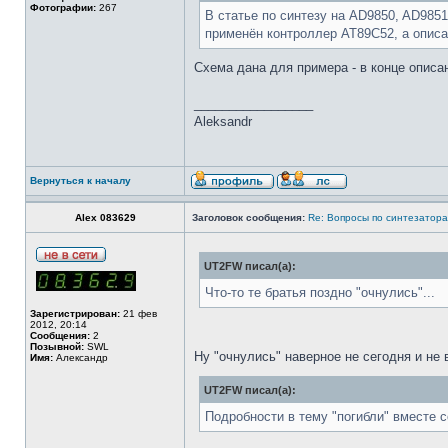
Фотографии:
267
В статье по синтезу на AD9850, AD985
применён контроллер AT89C52, а описа
Схема дана для примера - в конце описан
_________________
Aleksandr
Вернуться к началу
Alex 083629
Заголовок сообщения:
Re: Вопросы по синтезатора
UT2FW писал(а):
Что-то те братья поздно "очнулись"...
Зарегистрирован:
21 фев
2012, 20:14
Сообщения:
2
Позывной:
SWL
Ну "очнулись" наверное не сегодня и не
Имя:
Александр
UT2FW писал(а):
Подробности в тему "погибли" вместе 