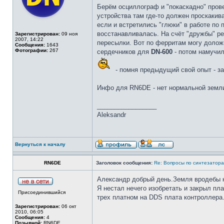
Берём осциллограф и "покаскадно" прове
устройства там где-то должен проскакив
если и встретились "глюки" в работе по 
восстанавливалась. На счёт "дружбы" ре
Зарегистрирован:
09 ноя
2007, 14:22
пересылки. Вот по ферритам могу долож
Сообщения:
1643
Фотографии:
267
сердечников для
DN-600
- потом намучил
- помня предыдущий свой опыт - з
Инфо для RN6DE - нет нормальной земли
_________________
Aleksandr
Вернуться к началу
RN6DE
Заголовок сообщения:
Re: Вопросы по синтезатора
Александр добрый день.Земля вродебы н
Я нестал нечего изобретать и закрыл пла
Присоединившийся
трех платном на DDS плата контроллера.
Зарегистрирован:
06 окт
2010, 06:05
Сообщения:
4
Позывной:
RN6DE