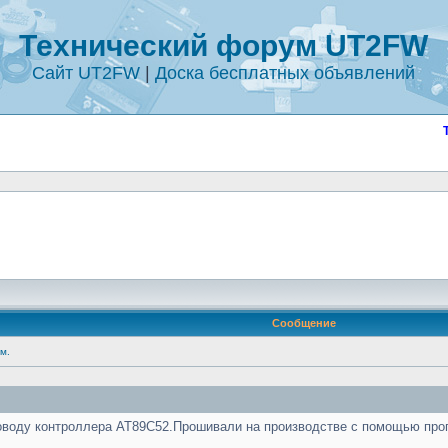
Технический форум UT2FW
Сайт UT2FW
|
Доска бесплатных объявлений
Сообщение
м.
поводу контроллера AT89C52.Прошивали на производстве с помощью прог