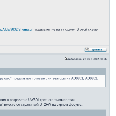
ntez/dds/9832/shema.gif
указывает не на ту схему. В этой схеме
Добавлено:
27 фев 2012, 08:32
оружию" предлагают готовые синтезаторы на
AD9951, AD9952
.
вил о разработке UW3DI третьего тысячелетия...
ли" вместе со страничкой UT2FW на скрном форуме...