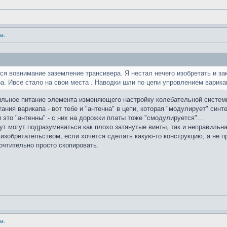
м.
я вовнимание заземление трансивера. Я нестал нечего изобретать и зак
а. Ивсе стало на свои места . Наводки шли по цепи упровлением варика
абильное питание элемента изменяющего настройку колебательной систем
ания варикапа - вот тебе и "антенна" в цепи, которая "модулирует" си
 это "антенны" - с них на дорожки платы тоже "смодулируется"...
тут могут подразумеваться как плохо затянутые винты, так и неправильн
изобретательством, если хочется сделать какую-то конструкцию, а не п
очтительно просто скопировать.
м.