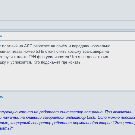
м.
х платный на АЛС работает на приём и передачу нормально
овная плата номер 5.Но стоит снять крышку трансивера на
е руки к плате ГУН фон усиливается.Что я не донастроил
ку и успокоится. Кто подскажет где искать.
м.
олучил,но что-то не работает синтезатор все равно .При включении 
и нажатии на клавиши загорается индикатор Lock. Если можно подскаж
вые, кварцевый генератор работает нормально(на кварце 12мгц есть
лиять?: