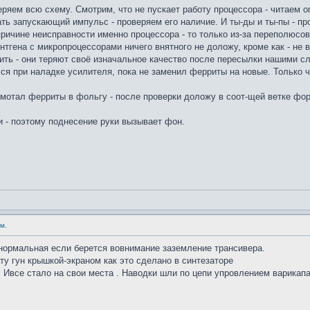
ряем всю схему. Смотрим, что не пускает работу процессора - читаем о
ать запускающий импульс - проверяем его наличие. И ты-ды и ты-пы - п
причине неисправности именно процессора - то только из-за переполюсов
нтгена с микропроцессорами ничего внятного не доложу, кроме как - не 
ить - они теряют своё изначальное качество после пересылки нашими с
ся при наладке усилителя, пока не заменил ферриты на новые. Только ч
амотал ферриты в фольгу - после проверки доложу в соот-щей ветке фо
 - поэтому поднесение руки вызывает фон.
м.
ормальная если берется вовнимание заземление трансивера.
ту гун крышкой-экраном как это сделано в синтезаторе
 Ивсе стало на свои места . Наводки шли по цепи упровлением варикап