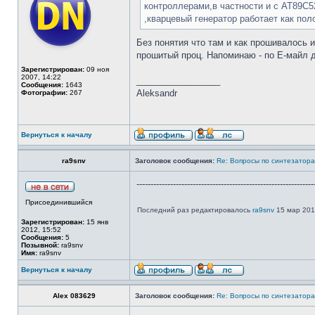
контроллерами,в частности и с AT89C52
,кварцевый генератор работает как по
Без понятия что там и как прошивалось и
прошитый проц. Напоминаю - по Е-майл д
Зарегистрирован:
09 ноя
2007, 14:22
_________________
Сообщения:
1643
Aleksandr
Фотографии:
267
Вернуться к началу
ra9snv
Заголовок сообщения:
Re: Вопросы по синтезатора
---------------------------------------------------------------
Присоединившийся
Последний раз редактировалось
ra9snv
15 мар 2012
Зарегистрирован:
15 янв
2012, 15:52
Сообщения:
5
Позывной:
ra9snv
Имя:
ra9snv
Вернуться к началу
Alex 083629
Заголовок сообщения:
Re: Вопросы по синтезатора