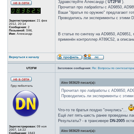
Здравствуйте Александр (
UT2FW
).
Прочитал про лабработы с AD9850, AD98
Ваши "братья по оружию" предлагают го
Проводились ли эксперименты с этими D
Зарегистрирован:
21 фев
2012, 20:14
Сообщения:
2
Позывной:
SWL
В статье по синтезу на AD9850, AD9851,
Имя:
Александр
применён контроллер AT89C52, а описан
Вернуться к началу
UT2FW
Заголовок сообщения:
Re: Вопросы по синтезатора
Alex 083629 писал(а):
Гуру поболтать
Прочитал про лабработы с AD9850, AD9
Проводились ли эксперименты с этими
Что-то те братья поздно "очнулись"...
Ещё лет пять-шесть ранее проведены лаб
Результаты? - в трансивере
DN-2005
оста
Зарегистрирован:
09 ноя
2007, 14:22
Alex 083629 писал(а):
Сообщения:
1643