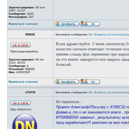
Зарегистрирован:
09 ноя
2007, 14:22
Сообщения:
1643
Фотографии:
267
Вернуться к началу
RN6DE
Заголовок сообщения:
Re: Вопросы по синтезатора
Всем здравствуйте. У меня синтезатор 2
качество сигнала отмечают отличное осн
Присоединившийся
приеме слышу фон переменки при ноднос
на что может наводится или закрыть крыш
Зарегистрирован:
06 окт
2010, 06:05
Алексей.
Сообщения:
4
Позывной:
RN6DE
Имя:
АЛЕКСЕЙ
Вернуться к началу
UT2FW
Заголовок сообщения:
Re: Вопросы по синтезатора
Из переписки -
Привет Александр!Посылку с АТ89С52 п
Гуру поболтать
форме,а_то и не зажигаются вовсе , пр
КР580ВВ55А заменил , результаты нуле
проц неработает!!! рентген не мог пов