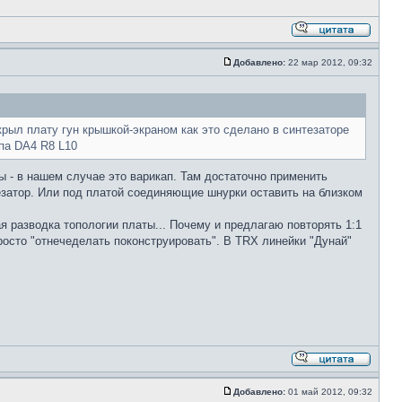
Добавлено:
22 мар 2012, 09:32
рыл плату гун крышкой-экраном как это сделано в синтезаторе
па DA4 R8 L10
ы - в нашем случае это варикап. Там достаточно применить
нтезатор. Или под платой соединяющие шнурки оставить на близком
ая разводка топологии платы... Почему и предлагаю повторять 1:1
росто "отнечеделать поконструировать". В TRX линейки "Дунай"
Добавлено:
01 май 2012, 09:32