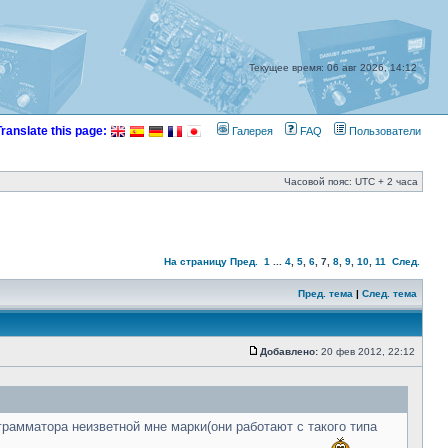
Текущее время: 06 авг 2026, 14:12
Translate this page:
Галерея
FAQ
Пользователи
Часовой пояс: UTC + 2 часа
На страницу
Пред.
1
...
4
,
5
,
6
,
7
,
8
,
9
,
10
,
11
След.
Пред. тема
|
След. тема
Добавлено:
20 фев 2012, 22:12
рамматора неизветной мне марки(они работают с такого типа