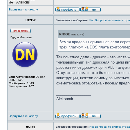
Имя:
АЛЕКСЕЙ
Вернуться к началу
UT2FW
Заголовок сообщения:
Re: Вопросы по синтезатора
RN6DE писал(а):
Гуру поболтать
Земля вродебы нормальная если беретс
трех платном на DDS плата контроллер
Так понятное дело - дребезг - это нест
"неправильный" тип дросселя по цепи пит
расстоянии от дорожек цепи PLL - шнурки
Отсутствие земли - это ёмкое понятие - 
Зарегистрирован:
09 ноя
конструкции, нежели самому заниматься 
2007, 14:22
схемотехника отработана - посему предп
Сообщения:
1643
Фотографии:
267
_________________
Aleksandr
Вернуться к началу
ur3iag
Заголовок сообщения:
Re: Вопросы по синтезатора