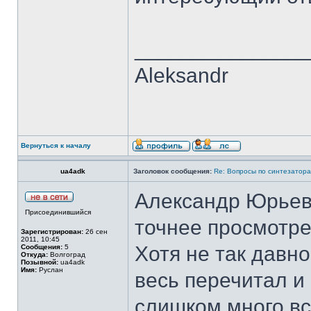
______________
Aleksandr
Вернуться к началу
ua4adk
Заголовок сообщения:
Re: Вопросы по синтезатора
Александр Юрьеви
Присоединившийся
точнее просмотре
Зарегистрирован:
26 сен
2011, 10:45
Хотя не так давно
Сообщения:
5
Откуда:
Волгоград
Позывной:
ua4adk
Имя:
Руслан
весь перечитал и 
слишком много вс