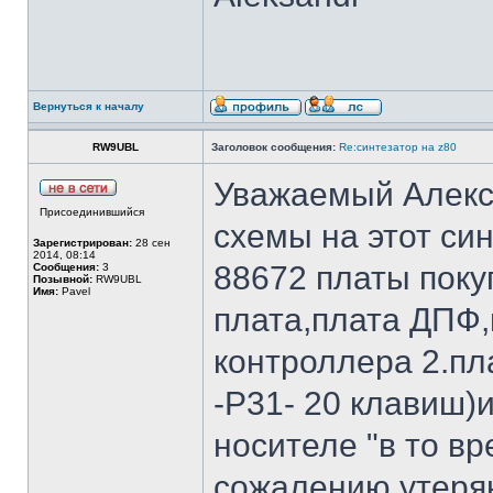
Вернуться к началу
RW9UBL
Заголовок сообщения:
Re:синтезатор на z80
Уважаемый Алекс
Присоединившийся
схемы на этот си
Зарегистрирован:
28 сен
2014, 08:14
88672 платы поку
Сообщения:
3
Позывной:
RW9UBL
Имя:
Pavel
плата,плата ДПФ,
контроллера 2.пл
-Р31- 20 клавиш
носителе "в то в
сожалению утерян