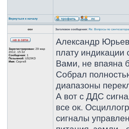
Вернуться к началу
osv
Заголовок сообщения:
Re: Вопросы по синтезатора
Александр Юрьеви
Зарегистрирован:
29 мар
плату индикации 
2012, 15:32
Сообщения:
1
Позывной:
US2IKD
Вами, не впаяна 
Имя:
Сергей
Собрал полностью
диапазоны перек
А вот с ДДС сигн
все ок. Осциллог
сигналы управлени