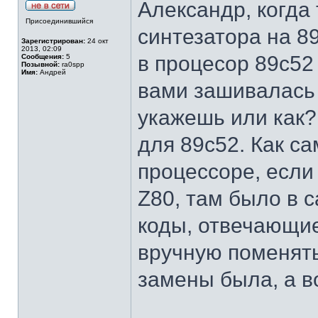
Александр, когда 
Присоединившийся
синтезатора на 89
Зарегистрирован:
24 окт
2013, 02:09
в процесор 89с52
Сообщения:
5
Позывной:
ra0spp
Имя:
Андрей
вами зашивалась 
укажешь или как?
для 89с52. Как с
процессоре, если
Z80, там было в 
коды, отвечающие
вручную поменять
замены была, а во