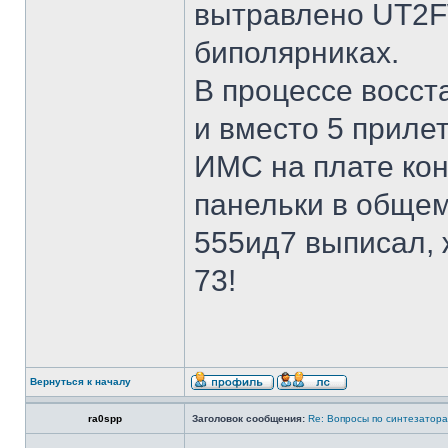
вытравлено UT2FW
биполярниках.
В процессе восст
и вместо 5 приле
ИМС на плате ко
панельки в общем
555ид7 выписал, 
73!
Вернуться к началу
ra0spp
Заголовок сообщения:
Re: Вопросы по синтезатора