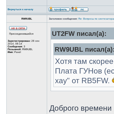
Вернуться к началу
RW9UBL
Заголовок сообщения:
Re: Вопросы по синтезатора
UT2FW писал(а):
Присоединившийся
Зарегистрирован:
28 сен
2014, 08:14
Сообщения:
3
RW9UBL писал(а)
Позывной:
RW9UBL
Имя:
Pavel
Хотя там скорее
Плата ГУНов (ес
хау" от RB5FW.
Доброго времени 