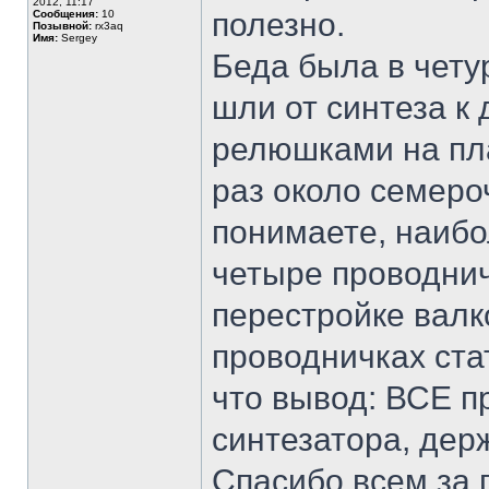
2012, 11:17
полезно.
Сообщения:
10
Позывной:
rx3aq
Имя:
Sergey
Беда была в чету
шли от синтеза 
релюшками на пл
раз около семеро
понимаете, наибо
четыре проводнич
перестройке валко
проводничках стат
что вывод: ВСЕ п
синтезатора, дер
Спасибо всем за 