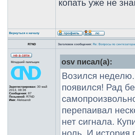
копать уже не зна
Вернуться к началу
R7ND
Заголовок сообщения:
Re: Вопросы по синтезатора
osv писал(а):
Младший паяльщик
Возился неделю. 
появился! Рад б
Зарегистрирован:
30 май
2013, 08:36
Сообщения:
87
самопроизвольно 
Позывной:
R7ND
Имя:
Aleksandr
перепаивал неско
нет сигнала. Куп
ноль. И история 