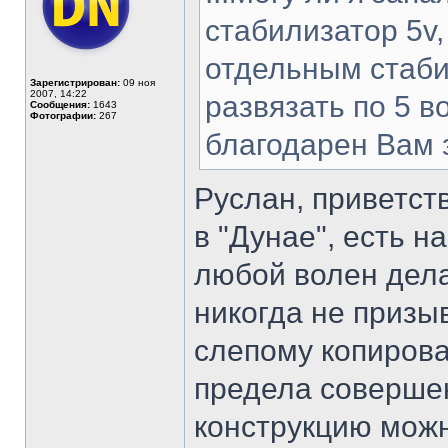
стабилизатор 5v,
отдельным стаби
Зарегистрирован:
09 ноя
2007, 14:22
развязать по 5 в
Сообщения:
1643
Фотографии:
267
благодарен Вам з
Руслан, приветст
в "Дунае", есть н
любой волен дела
никогда не призы
слепому копирова
предела соверше
конструкцию можн