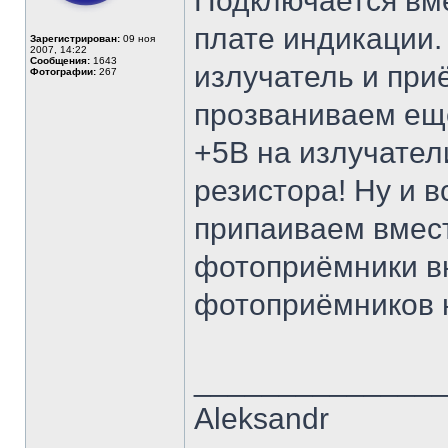
Подключается вме
плате индикации.
Зарегистрирован:
09 ноя
2007, 14:22
Сообщения:
1643
излучатель и при
Фотографии:
267
прозваниваем ещё
+5В на излучател
резистора! Ну и в
припаиваем вмест
фотоприёмники в
фотоприёмников н
______________
Aleksandr