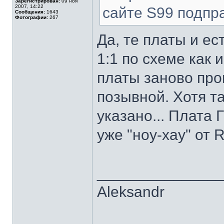
Зарегистрирован:
09 ноя
2007, 14:22
сайте S99 подпр
Сообщения:
1643
Фотографии:
267
Да, те платы и е
1:1 по схеме как 
платы заново про
позывной. Хотя т
указано... Плата 
уже "ноу-хау" от
______________
Aleksandr