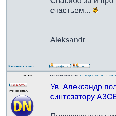
Спасибо за инфо 
счастьем...
______________
Aleksandr
Вернуться к началу
UT2FW
Заголовок сообщения:
Re: Вопросы по синтезатора
Ув. Александр по
Гуру поболтать
синтезатору АЗО