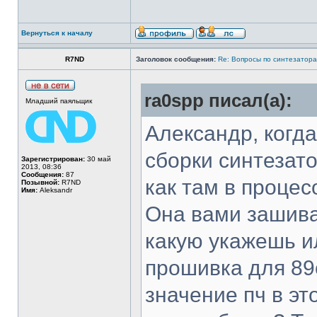
Вернуться к началу
R7ND
Заголовок сообщения:
Re: Вопросы по синтезатора
ra0spp писал(а):
Младший паяльщик
Александр, когда
сборки синтезато
Зарегистрирован:
30 май
2013, 08:36
Сообщения:
87
как там в процес
Позывной:
R7ND
Имя:
Aleksandr
Она вами зашива
какую укажешь и
прошивка для 89
значение пч в эт