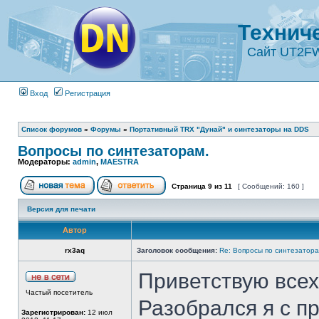
Технич
Сайт UT2F
Вход
Регистрация
Список форумов
»
Форумы
»
Портативный TRX "Дунай" и синтезаторы на DDS
Вопросы по синтезаторам.
Модераторы:
admin
,
MAESTRA
Страница
9
из
11
[ Сообщений: 160 ]
Версия для печати
Автор
rx3aq
Заголовок сообщения:
Re: Вопросы по синтезатора
Приветствую всех
Частый посетитель
Разобрался я с п
Зарегистрирован:
12 июл