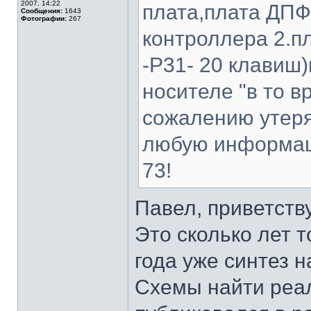
2007, 14:22
плата,плата ДПФ
Сообщения:
1643
Фотографии:
267
контроллера 2.п
-Р31- 20 клавиш
носителе "в то в
сожалению утеря
любую информац
73!
Павел, приветству
Это сколько лет т
года уже синтез н
Схемы найти реал