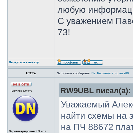
любую информац
С уважением Па
73!
Вернуться к началу
UT2FW
Заголовок сообщения:
Re: Re:синтезатор на z80
RW9UBL писал(а):
Гуру поболтать
Уважаемый Алек
найти схемы на 
на ПЧ 88672 пла
Зарегистрирован:
09 ноя