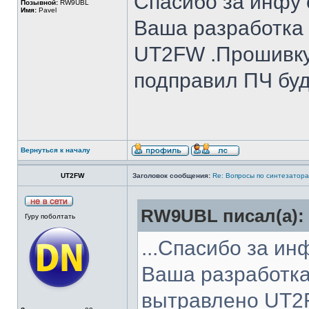
Спасибо за инфу о
Позывной:
RW9UBL
Имя:
Pavel
Ваша разработка 
UT2FW .Прошивку
подправил ПЧ буд
Вернуться к началу
UT2FW
Заголовок сообщения:
Re: Вопросы по синтезатора
RW9UBL писал(а):
Гуру поболтать
...Спасибо за ин
Ваша разработка
вытравлено UT2