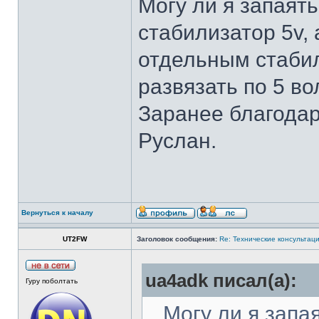
Могу ли я запаят
стабилизатор 5v, 
отдельным стаби
развязать по 5 во
Заранее благодар
Руслан.
Вернуться к началу
UT2FW
Заголовок сообщения:
Re: Технические консультаци
ua4adk писал(а):
Гуру поболтать
...Могу ли я зап