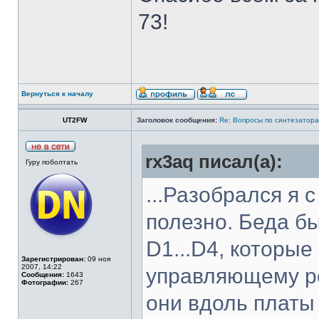
73!
Вернуться к началу
UT2FW
Заголовок сообщения:
Re: Вопросы по синтезатора
rx3aq писал(а):
Гуру поболтать
...Разобрался я 
полезно. Беда б
D1...D4, которые
Зарегистрирован:
09 ноя
2007, 14:22
управляющему р
Сообщения:
1643
Фотографии:
267
они вдоль платы 