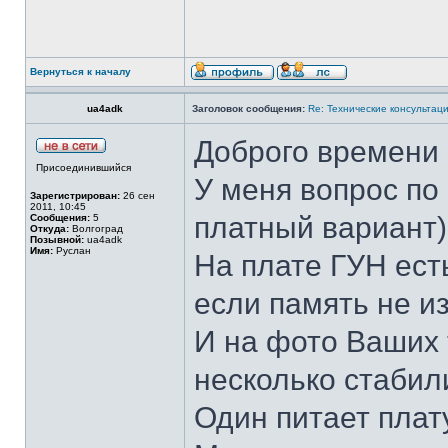
Вернуться к началу
ua4adk
Заголовок сообщения:
Re: Технические консультаци
Доброго времени 
Присоединившийся
У меня вопрос по
Зарегистрирован:
26 сен
2011, 10:45
платный вариант)
Сообщения:
5
Откуда:
Волгоград
Позывной:
ua4adk
Имя:
Руслан
На плате ГУН ест
если память не и
И на фото Ваших 
несколько стабил
Один питает плат