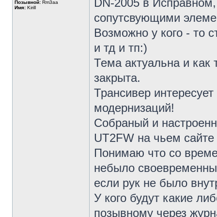
DN-2005 в Исправном,
Позывной:
Rm3aa
Имя:
Kirill
сопутсвующими элемен
Возможно у кого - то с
и тд и тп:)
Тема актуальна и как 
закрыта.
Трансивер интересует
модернизаций!
Собраный и настроен
UT2FW на чьем сайте 
Понимаю что со време
небыло своевременных
если рук не было внут
У кого будут какие ли
позывному через журна