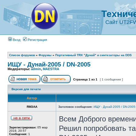
Технич
Сайт UT2F
Вход
Регистрация
Список форумов
»
Форумы
»
Портативный TRX "Дунай" и синтезаторы на DDS
ИЩУ - Дунай-2005 / DN-2005
Модераторы:
admin
,
MAESTRA
Страница
1
из
1
[ 1 сообщение ]
Версия для печати
Автор
RM3AA
Заголовок сообщения:
ИЩУ - Дунай-2005 / DN-2005
Всем Доброго времени
Решил попробовать та
Зарегистрирован:
05 мар
2019, 20:57
Сообщения:
1