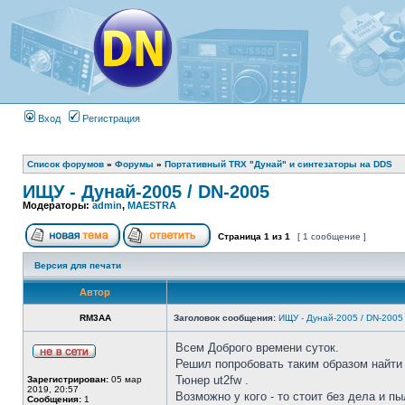
Вход
Регистрация
Список форумов
»
Форумы
»
Портативный TRX "Дунай" и синтезаторы на DDS
ИЩУ - Дунай-2005 / DN-2005
Модераторы:
admin
,
MAESTRA
Страница
1
из
1
[ 1 сообщение ]
Версия для печати
Автор
RM3AA
Заголовок сообщения:
ИЩУ - Дунай-2005 / DN-2005
Всем Доброго времени суток.
Решил попробовать таким образом найти
Тюнер ut2fw .
Зарегистрирован:
05 мар
2019, 20:57
Возможно у кого - то стоит без дела и пыл
Сообщения:
1