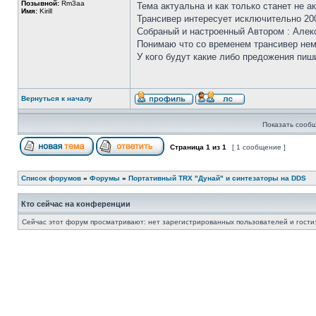
Позывной:
Rm3aa
Тема актуальна и как только станет не а
Имя:
Kirill
Трансивер интересует исключительно 20
Собраный и настроенный Автором : Але
Понимаю что со временем трансивер немн
У кого будут какие либо предожения пиш
Вернуться к началу
Показать сообщ
Страница
1
из
1
[ 1 сообщение ]
Список форумов
»
Форумы
»
Портативный TRX "Дунай" и синтезаторы на DDS
Кто сейчас на конференции
Сейчас этот форум просматривают: нет зарегистрированных пользователей и гости: