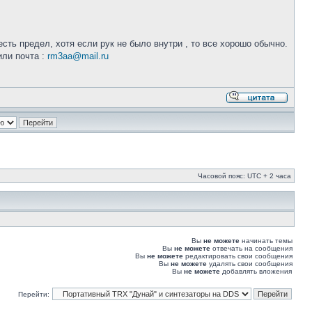
ть предел, хотя если рук не было внутри , то все хорошо обычно.
или почта :
rm3aa@mail.ru
Часовой пояс: UTC + 2 часа
Вы
не можете
начинать темы
Вы
не можете
отвечать на сообщения
Вы
не можете
редактировать свои сообщения
Вы
не можете
удалять свои сообщения
Вы
не можете
добавлять вложения
Перейти: