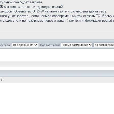
ктульной она будет закрыта.
05 без вмешательств и тд модернизаций!
ксандром Юрьевичем UT2FW на чьем сайте и размещена даная тема.
ого ушатывается , если небыло своевременных так сказать ТО. Всему ес
ите сдесь или по позывному через журнал ( там вся информация верна) 
ения за:
Поле сортировки
 2