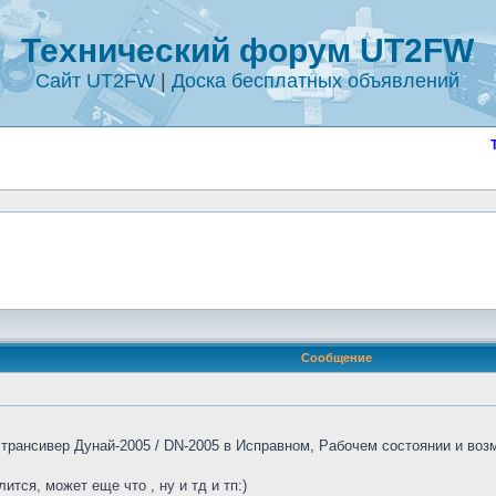
Технический форум UT2FW
Сайт UT2FW
|
Доска бесплатных объявлений
Сообщение
 трансивер Дунай-2005 / DN-2005 в Исправном, Рабочем состоянии и во
ится, может еще что , ну и тд и тп:)