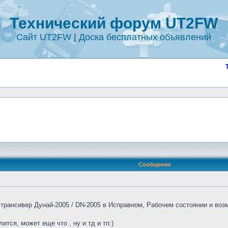
Технический форум UT2FW
Сайт UT2FW
|
Доска бесплатных объявлений
Сообщение
 трансивер Дунай-2005 / DN-2005 в Исправном, Рабочем состоянии и во
ится, может еще что , ну и тд и тп:)