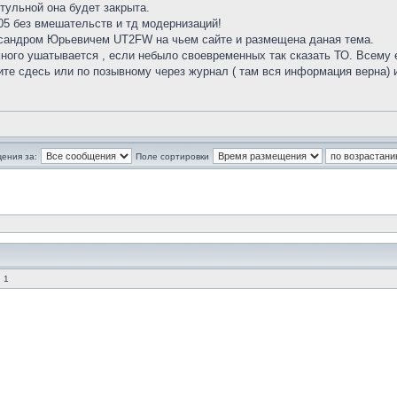
ктульной она будет закрыта.
05 без вмешательств и тд модернизаций!
ксандром Юрьевичем UT2FW на чьем сайте и размещена даная тема.
ого ушатывается , если небыло своевременных так сказать ТО. Всему ес
ите сдесь или по позывному через журнал ( там вся информация верна) 
ения за:
Поле сортировки
 1