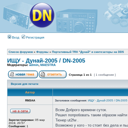
Вход
Регистрация
Список форумов
»
Форумы
»
Портативный TRX "Дунай" и синтезаторы на DDS
ИЩУ - Дунай-2005 / DN-2005
Модераторы:
admin
,
MAESTRA
Страница
1
из
1
[ 1 сообщение ]
Версия для печати
Автор
RM3AA
Заголовок сообщения:
ИЩУ - Дунай-2005 / DN-2005
Всем Доброго времени суток.
Решил попробовать таким образом найти
Тюнер ut2fw .
Зарегистрирован:
05 мар
2019, 20:57
Возможно у кого - то стоит без дела и пыл
Сообщения:
1