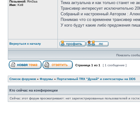
Позывной:
Rm3aa
Тема актуальна и как только станет не а
Имя:
Kirill
Трансивер интересует исключительно 20
Собраный и настроенный Автором : Але
Понимаю что со временем трансивер немн
У кого будут какие либо предожения пиш
Вернуться к началу
Показать сообщ
Страница
1
из
1
[ 1 сообщение ]
Список форумов
»
Форумы
»
Портативный TRX "Дунай" и синтезаторы на DDS
Кто сейчас на конференции
Сейчас этот форум просматривают: нет зарегистрированных пользователей и гости: