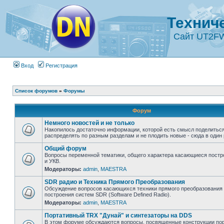
Технич
Сайт UT2F
Вход
Регистрация
Список форумов
»
Форумы
Форум
Немного новостей и не только
Накопилось достаточно информации, которой есть смысл поделиться
распределять по разным разделам и не плодить новые - сюда в один 
Общий форум
Вопросы переменной тематики, общего характера касающиеся постр
и УКВ.
Модераторы:
admin
,
MAESTRA
SDR радио и Техника Прямого Преобразования
Обсуждение вопросов касающихся техники прямого преобразования 
построения систем SDR (Software Defined Radio).
Модераторы:
admin
,
MAESTRA
Портативный TRX "Дунай" и синтезаторы на DDS
В этом форуме обсуждаются вопросы, посвященные конструкции пор