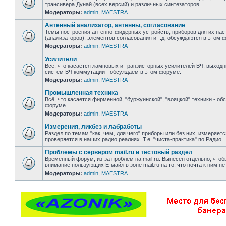
трансивера Дунай (всех версий) и различных синтезаторов.
Модераторы:
admin
,
MAESTRA
Антенный анализатор, антенны, согласование
Темы построения антенно-фидерных устройств, приборов для их нас
(анализаторов), элементов согласования и т.д. обсуждаются в этом 
Модераторы:
admin
,
MAESTRA
Усилители
Всё, что касается ламповых и транзисторных усилителей ВЧ, выходн
систем ВЧ коммутации - обсуждаем в этом форуме.
Модераторы:
admin
,
MAESTRA
Промышленная техника
Всё, что касается фирменной, "буржуинской", "вояцкой" техники - об
форуме.
Модераторы:
admin
,
MAESTRA
Измерения, ликбез и лабработы
Раздел по темам "как, чем, для чего" приборы или без них, измеряет
проверяется в наших радио реалиях. Т.е. "чиста-практика" по Радио.
Проблемы с сервером mail.ru и тестовый раздел
Временный форум, из-за проблем на mail.ru. Вынесен отдельно, чтоб
внимание пользующих Е-майл в зоне mail.ru на то, что почта к ним не
Модераторы:
admin
,
MAESTRA