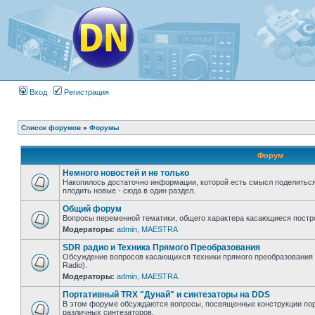
Вход
Регистрация
Список форумов
»
Форумы
Форум
Немного новостей и не только
Накопилось достаточно информации, которой есть смысл поделиться
плодить новые - сюда в один раздел.
Общий форум
Вопросы переменной тематики, общего характера касающиеся постро
Модераторы:
admin
,
MAESTRA
SDR радио и Техника Прямого Преобразования
Обсуждение вопросов касающихся техники прямого преобразования (
Radio).
Модераторы:
admin
,
MAESTRA
Портативный TRX "Дунай" и синтезаторы на DDS
В этом форуме обсуждаются вопросы, посвященные конструкции порт
различных синтезаторов.