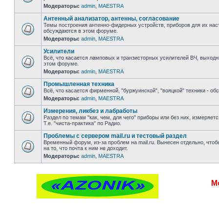
Модераторы:
admin
,
MAESTRA
Антенный анализатор, антенны, согласование
Темы построения антенно-фидерных устройств, приборов для их настр
обсуждаются в этом форуме.
Модераторы:
admin
,
MAESTRA
Усилители
Всё, что касается ламповых и транзисторных усилителей ВЧ, выходн
этом форуме.
Модераторы:
admin
,
MAESTRA
Промышленная техника
Всё, что касается фирменной, "буржуинской", "вояцкой" техники - о
Модераторы:
admin
,
MAESTRA
Измерения, ликбез и лабработы
Раздел по темам "как, чем, для чего" приборы или без них, измеряе
Т.е. "чиста-практика" по Радио.
Проблемы с сервером mail.ru и тестовый раздел
Временный форум, из-за проблем на mail.ru. Вынесен отдельно, чтоб
на то, что почта к ним не доходит.
Модераторы:
admin
,
MAESTRA