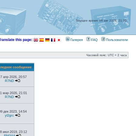
Текущее время: 06 авг 2026, 21:35
Translate this page:
Галерея
FAQ
Пользователи
Часовой пояс: UTC + 2 часа
леднее сообщение
27 апр 2026, 20:57
R7ND
1 мар 2026, 21:01
R7ND
09 дек 2023, 14:54
yl2grc
8 июл 2019, 23:12
RM3AA