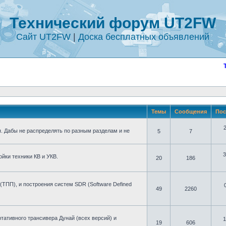
Технический форум UT2FW
Сайт UT2FW
|
Доска бесплатных объявлений
Темы
Сообщения
Пос
. Дабы не распределять по разным разделам и не
5
7
3
йки техники КВ и УКВ.
20
186
ТПП), и построения систем SDR (Software Defined
49
2260
ативного трансивера Дунай (всех версий) и
1
19
606