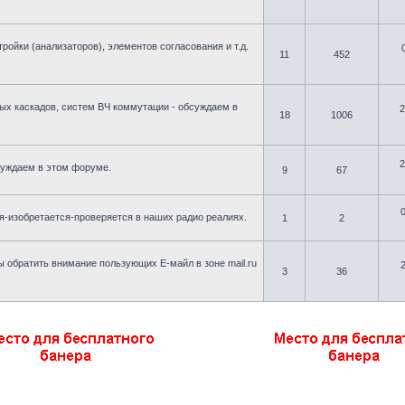
ойки (анализаторов), элементов согласования и т.д.
11
452
ых каскадов, систем ВЧ коммутации - обсуждаем в
2
18
1006
2
бсуждаем в этом форуме.
9
67
тся-изобретается-проверяется в наших радио реалиях.
1
2
ы обратить внимание пользующих Е-майл в зоне mail.ru
3
36