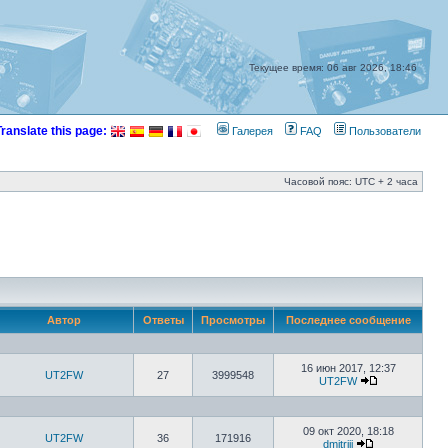
Текущее время: 06 авг 2026, 18:46
Translate this page:
Галерея
FAQ
Пользователи
Часовой пояс: UTC + 2 часа
Автор
Ответы
Просмотры
Последнее сообщение
16 июн 2017, 12:37
UT2FW
27
3999548
UT2FW
09 окт 2020, 18:18
UT2FW
36
171916
dmitrijj