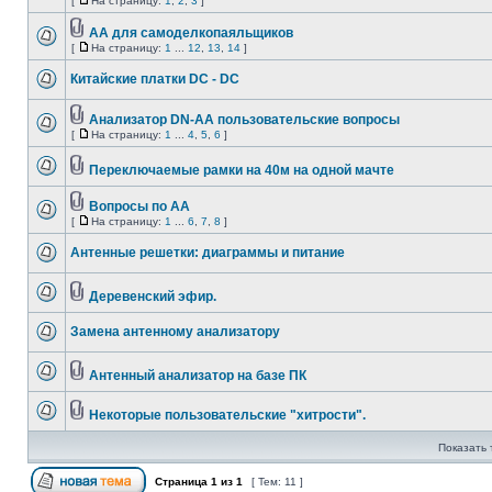
[
На страницу:
1
,
2
,
3
]
АА для самоделкопаяльщиков
[
На страницу:
1
...
12
,
13
,
14
]
Китайские платки DC - DC
Анализатор DN-AA пользовательские вопросы
[
На страницу:
1
...
4
,
5
,
6
]
Переключаемые рамки на 40м на одной мачте
Вопросы по АА
[
На страницу:
1
...
6
,
7
,
8
]
Антенные решетки: диаграммы и питание
Деревенский эфир.
Замена антенному анализатору
Антенный анализатор на базе ПК
Некоторые пользовательские "хитрости".
Показать 
Страница
1
из
1
[ Тем: 11 ]