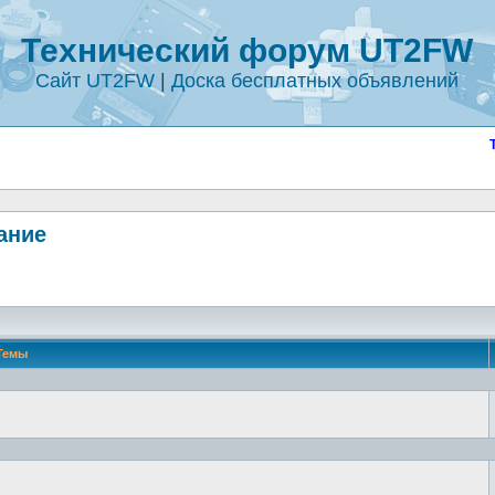
Технический форум UT2FW
Сайт UT2FW
|
Доска бесплатных объявлений
ание
Темы