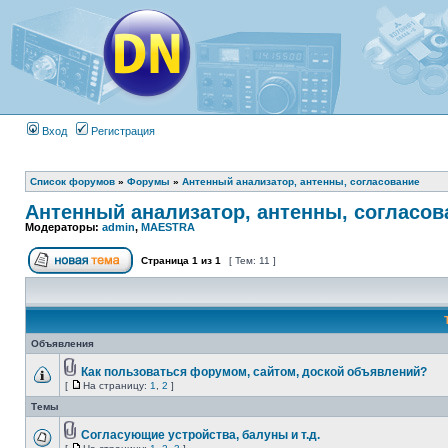
Вход
Регистрация
Список форумов
»
Форумы
»
Антенный анализатор, антенны, согласование
Антенный анализатор, антенны, согласов
Модераторы:
admin
,
MAESTRA
Страница
1
из
1
[ Тем: 11 ]
Объявления
Как пользоваться форумом, сайтом, доской объявлений?
[
На страницу:
1
,
2
]
Темы
Согласующие устройства, балуны и т.д.