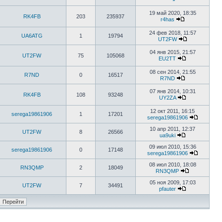
19 май 2020, 18:35
RK4FB
203
235937
r4has
24 фев 2018, 11:57
UA6ATG
1
19794
UT2FW
04 янв 2015, 21:57
UT2FW
75
105068
EU2TT
08 сен 2014, 21:55
R7ND
0
16517
R7ND
07 янв 2014, 10:31
RK4FB
108
93248
UY2ZA
12 окт 2011, 16:15
serega19861906
1
17201
serega19861906
10 апр 2011, 12:37
UT2FW
8
26566
ua9uki
09 июл 2010, 15:36
serega19861906
0
17148
serega19861906
08 июл 2010, 18:08
RN3QMP
2
18049
RN3QMP
05 ноя 2009, 17:03
UT2FW
7
34491
pfauter