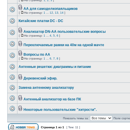
[
На страницу:
1
,
2
,
3
]
АА для самоделкопаяльщиков
[
На страницу:
1
...
12
,
13
,
14
]
Китайские платки DC - DC
Анализатор DN-AA пользовательские вопросы
[
На страницу:
1
...
4
,
5
,
6
]
Переключаемые рамки на 40м на одной мачте
Вопросы по АА
[
На страницу:
1
...
6
,
7
,
8
]
Антенные решетки: диаграммы и питание
Деревенский эфир.
Замена антенному анализатору
Антенный анализатор на базе ПК
Некоторые пользовательские "хитрости".
Показать темы за:
Поле сорти
Страница
1
из
1
[ Тем: 11 ]