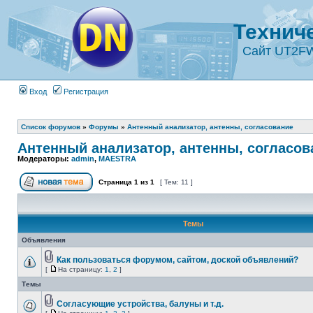
Технич
Сайт UT2F
Вход
Регистрация
Список форумов
»
Форумы
»
Антенный анализатор, антенны, согласование
Антенный анализатор, антенны, согласов
Модераторы:
admin
,
MAESTRA
Страница
1
из
1
[ Тем: 11 ]
Темы
Объявления
Как пользоваться форумом, сайтом, доской объявлений?
[
На страницу:
1
,
2
]
Темы
Согласующие устройства, балуны и т.д.