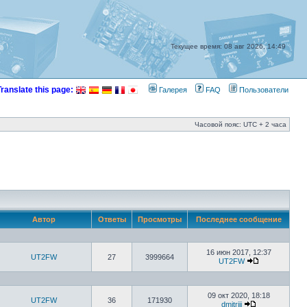
Текущее время: 08 авг 2026, 14:49
Translate this page:
Галерея
FAQ
Пользователи
Часовой пояс: UTC + 2 часа
Автор
Ответы
Просмотры
Последнее сообщение
16 июн 2017, 12:37
UT2FW
27
3999664
UT2FW
09 окт 2020, 18:18
UT2FW
36
171930
dmitrijj