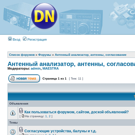
Вход
Регистрация
Список форумов
»
Форумы
»
Антенный анализатор, антенны, согласование
Антенный анализатор, антенны, согласов
Модераторы:
admin
,
MAESTRA
Страница
1
из
1
[ Тем: 11 ]
Объявления
Как пользоваться форумом, сайтом, доской объявлений?
[
На страницу:
1
,
2
]
Темы
Согласующие устройства, балуны и т.д.