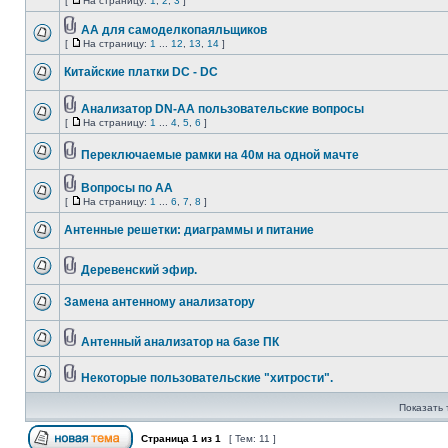
[
На страницу:
1
,
2
,
3
]
АА для самоделкопаяльщиков
[
На страницу:
1
...
12
,
13
,
14
]
Китайские платки DC - DC
Анализатор DN-AA пользовательские вопросы
[
На страницу:
1
...
4
,
5
,
6
]
Переключаемые рамки на 40м на одной мачте
Вопросы по АА
[
На страницу:
1
...
6
,
7
,
8
]
Антенные решетки: диаграммы и питание
Деревенский эфир.
Замена антенному анализатору
Антенный анализатор на базе ПК
Некоторые пользовательские "хитрости".
Показать 
Страница
1
из
1
[ Тем: 11 ]