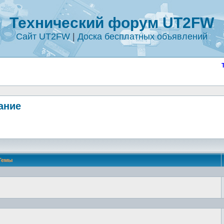
Технический форум UT2FW
Сайт UT2FW
|
Доска бесплатных объявлений
ание
Темы