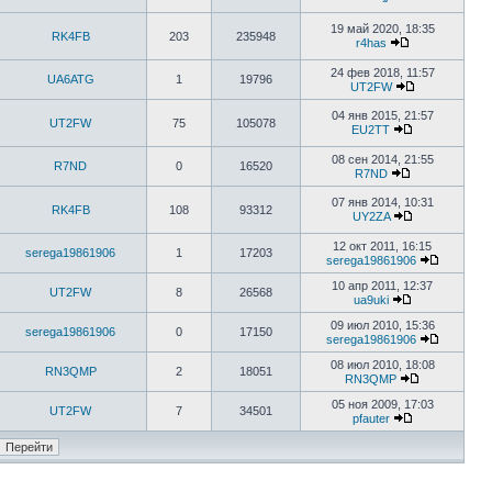
19 май 2020, 18:35
RK4FB
203
235948
r4has
24 фев 2018, 11:57
UA6ATG
1
19796
UT2FW
04 янв 2015, 21:57
UT2FW
75
105078
EU2TT
08 сен 2014, 21:55
R7ND
0
16520
R7ND
07 янв 2014, 10:31
RK4FB
108
93312
UY2ZA
12 окт 2011, 16:15
serega19861906
1
17203
serega19861906
10 апр 2011, 12:37
UT2FW
8
26568
ua9uki
09 июл 2010, 15:36
serega19861906
0
17150
serega19861906
08 июл 2010, 18:08
RN3QMP
2
18051
RN3QMP
05 ноя 2009, 17:03
UT2FW
7
34501
pfauter