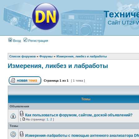
Технич
Сайт UT2F
Вход
Регистрация
Список форумов
»
Форумы
»
Измерения, ликбез и лабработы
Измерения, ликбез и лабработы
Страница
1
из
1
[ 1 тема ]
Темы
Объявления
Как пользоваться форумом, сайтом, доской объявлений?
[
На страницу:
1
,
2
]
Темы
Измерения-лабработы с помощью антенного анализатора D