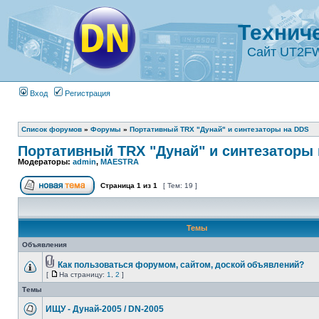
Технич
Сайт UT2F
Вход
Регистрация
Список форумов
»
Форумы
»
Портативный TRX "Дунай" и синтезаторы на DDS
Портативный TRX "Дунай" и синтезаторы
Модераторы:
admin
,
MAESTRA
Страница
1
из
1
[ Тем: 19 ]
Темы
Объявления
Как пользоваться форумом, сайтом, доской объявлений?
[
На страницу:
1
,
2
]
Темы
ИЩУ - Дунай-2005 / DN-2005