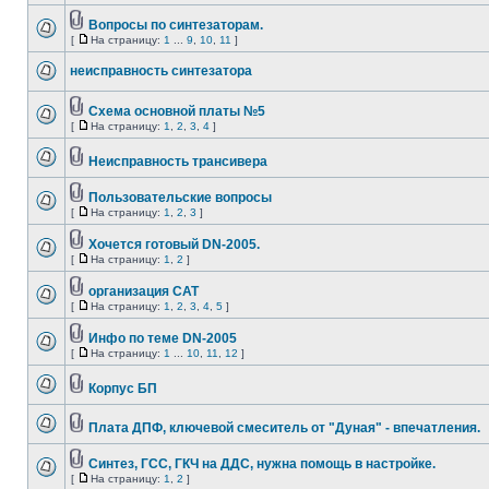
Вопросы по синтезаторам.
[
На страницу:
1
...
9
,
10
,
11
]
неисправность синтезатора
Cхема основной платы №5
[
На страницу:
1
,
2
,
3
,
4
]
Неисправность трансивера
Пользовательские вопросы
[
На страницу:
1
,
2
,
3
]
Хочется готовый DN-2005.
[
На страницу:
1
,
2
]
организация САТ
[
На страницу:
1
,
2
,
3
,
4
,
5
]
Инфо по теме DN-2005
[
На страницу:
1
...
10
,
11
,
12
]
Корпус БП
Плата ДПФ, ключевой смеситель от "Дуная" - впечатления.
Синтез, ГСС, ГКЧ на ДДС, нужна помощь в настройке.
[
На страницу:
1
,
2
]