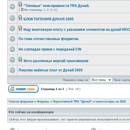
"Типовые" неисправности TRX Дунай.
[
На страницу:
1
,
2
,
3
,
4
]
БЛОК ПИТАНИЯ ДУНАЯ 2005
Ищу монтажную плату с указанием элементов на дунай 99V
По теме отечественных ферритов.
Не соппадае прием с передачай CW
Фото различных версий трансиверов
Покупка набитых плат от Дунай 2005
Показать темы за:
Поле сорти
Страница
1
из
1
[ Тем: 19 ]
Список форумов
»
Форумы
»
Портативный TRX "Дунай" и синтезаторы на DDS
Кто сейчас на конференции
Сейчас этот форум просматривают: нет зарегистрированных пользователей и гости: