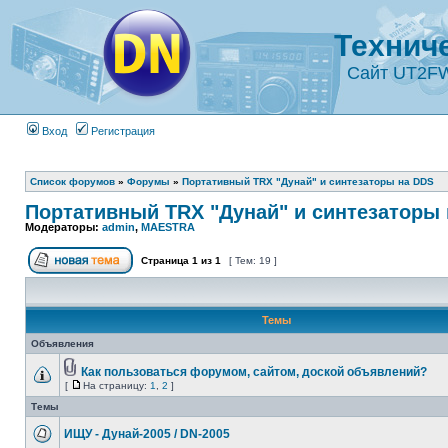
Технич
Сайт UT2F
Вход
Регистрация
Список форумов
»
Форумы
»
Портативный TRX "Дунай" и синтезаторы на DDS
Портативный TRX "Дунай" и синтезаторы
Модераторы:
admin
,
MAESTRA
Страница
1
из
1
[ Тем: 19 ]
Темы
Объявления
Как пользоваться форумом, сайтом, доской объявлений?
[
На страницу:
1
,
2
]
Темы
ИЩУ - Дунай-2005 / DN-2005