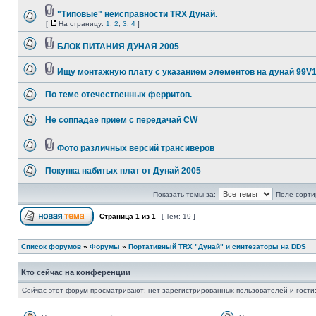
"Типовые" неисправности TRX Дунай.
[
На страницу:
1
,
2
,
3
,
4
]
БЛОК ПИТАНИЯ ДУНАЯ 2005
Ищу монтажную плату с указанием элементов на дунай 99V
По теме отечественных ферритов.
Не соппадае прием с передачай CW
Фото различных версий трансиверов
Покупка набитых плат от Дунай 2005
Показать темы за:
Поле сорти
Страница
1
из
1
[ Тем: 19 ]
Список форумов
»
Форумы
»
Портативный TRX "Дунай" и синтезаторы на DDS
Кто сейчас на конференции
Сейчас этот форум просматривают: нет зарегистрированных пользователей и гости: