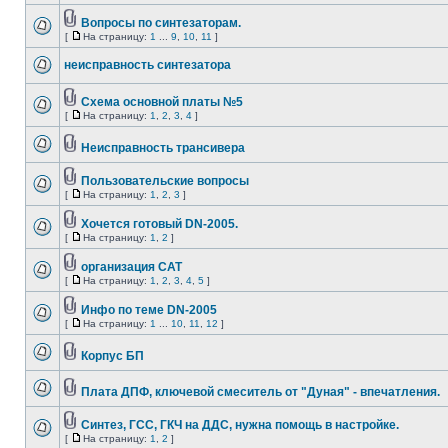
Вопросы по синтезаторам.
[
На страницу:
1
...
9
,
10
,
11
]
неисправность синтезатора
Cхема основной платы №5
[
На страницу:
1
,
2
,
3
,
4
]
Неисправность трансивера
Пользовательские вопросы
[
На страницу:
1
,
2
,
3
]
Хочется готовый DN-2005.
[
На страницу:
1
,
2
]
организация САТ
[
На страницу:
1
,
2
,
3
,
4
,
5
]
Инфо по теме DN-2005
[
На страницу:
1
...
10
,
11
,
12
]
Корпус БП
Плата ДПФ, ключевой смеситель от "Дуная" - впечатления.
Синтез, ГСС, ГКЧ на ДДС, нужна помощь в настройке.
[
На страницу:
1
,
2
]